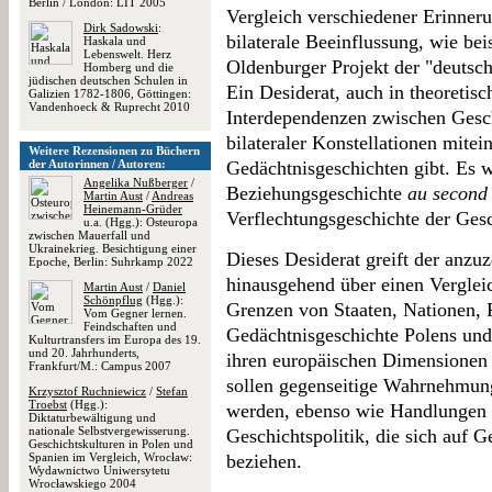
Berlin / London: LIT 2005
Vergleich verschiedener Erinneru
Dirk Sadowski
:
bilaterale Beeinflussung, wie bei
Haskala und
Lebenswelt. Herz
Oldenburger Projekt der "deutsch
Homberg und die
jüdischen deutschen Schulen in
Ein Desiderat, auch in theoretisc
Galizien 1782-1806, Göttingen:
Vandenhoeck & Ruprecht 2010
Interdependenzen zwischen Geschi
bilateraler Konstellationen mitei
Weitere Rezensionen zu Büchern
der Autorinnen / Autoren:
Gedächtnisgeschichten gibt. Es w
Angelika Nußberger
/
Beziehungsgeschichte
au second
Martin Aust
/
Andreas
Heinemann-Grüder
Verflechtungsgeschichte der Gesc
u.a. (Hgg.): Osteuropa
zwischen Mauerfall und
Ukrainekrieg. Besichtigung einer
Dieses Desiderat greift der anzu
Epoche, Berlin: Suhrkamp 2022
hinausgehend über einen Verglei
Martin Aust
/
Daniel
Schönpflug
(Hgg.):
Grenzen von Staaten, Nationen, 
Vom Gegner lernen.
Feindschaften und
Gedächtnisgeschichte Polens und 
Kulturtransfers im Europa des 19.
und 20. Jahrhunderts,
ihren europäischen Dimensionen 
Frankfurt/M.: Campus 2007
sollen gegenseitige Wahrnehmun
Krzysztof Ruchniewicz
/
Stefan
Troebst
(Hgg.):
werden, ebenso wie Handlungen 
Diktaturbewältigung und
nationale Selbstvergewisserung.
Geschichtspolitik, die sich auf G
Geschichtskulturen in Polen und
Spanien im Vergleich, Wrocław:
beziehen.
Wydawnictwo Uniwersytetu
Wrocławskiego 2004