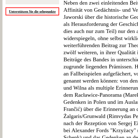
Neben den zwei einleitenden Bei
Affinität von Gedächtnis- und V
Unterstützen Sie die sehepunkte
Jaworski über die historische G
als Herausforderung der Geschich
dies auch nur zum Teil) nur den 
widerspiegeln, ohne selbst wirkli
weiterführenden Beitrag zur Theo
zwölf weiteren, in ihrer Qualität
Beiträge des Bandes in unterschi
zugrunde liegenden Prämissen. H
an Fallbeispielen aufgefächert, 
genannt werden können: von den 
und Wilna als multiple Erinneru
dem Racławice-Panorama (Marek
Gedenken in Polen und im Ausla
Frančić) über die Erinnerung an 
Żalgaris/Grunwald (Rimvydas Pet
nach der Rezeption von Sergej E
bei Alexander Fords "Krzyżacy" 
Schenk) und das Gedenken an den 