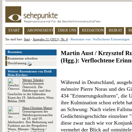
START
ABONNEMENT
ÜBER UNS
REDAKTION
BEIRAT
R
Sie sind hier:
Start
-
Ausgabe 11 (2011), Nr. 4
-
Rezension von: Verflochtene Erinnerungen
Martin Aust / Krzysztof Ru
Rezension
Kommentar schreiben
(Hgg.): Verflochtene Erin
Druckfassung
Weitere Rezensionen von Heidi
Hein-Kircher:
Werner Telesko
:
Während in Deutschland, ausgeh
Geschichtsraum
Österreich. Die
mémoire
Pierre Noras und des G
Habsburger und ihre
Geschichte in der bildenden
434 "Erinnerungskulturen", die 
Kunst des 19. Jahrhunderts, Wien:
Böhlau 2006
ihre Kulmination schon erlebt ha
Hans-Christian Maner
:
an Schwung: Nach vielen Fallstu
Grenzregionen der
Habsburgermonarchie
Gedächtnisgeschichte einzelner "
im 18. und 19.
diese zwar nach wie vor Konjunk
Jahrhundert. Ihre Bedeutung und
Funktion aus der Perspektive
vermehrt der Blick auf ostmittel
Wiens, Münster / Hamburg /