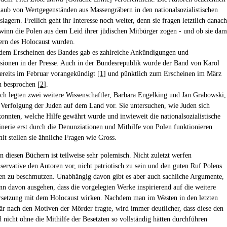
aub von Wertgegenständen aus Massengräbern in den nationalsozialistischen
lagern. Freilich geht ihr Interesse noch weiter, denn sie fragen letztlich danach
inn die Polen aus dem Leid ihrer jüdischen Mitbürger zogen - und ob sie dam
ern des Holocaust wurden.
 dem Erscheinen des Bandes gab es zahlreiche Ankündigungen und
sionen in der Presse. Auch in der Bundesrepublik wurde der Band von Karol
ereits im Februar vorangekündigt [
1
] und pünktlich zum Erscheinen im März
 besprochen [
2
].
eich legten zwei weitere Wissenschaftler, Barbara Engelking und Jan Grabowski,
 Verfolgung der Juden auf dem Land vor. Sie untersuchen, wie Juden sich
konnten, welche Hilfe gewährt wurde und inwieweit die nationalsozialistische
erie erst durch die Denunziationen und Mithilfe von Polen funktionieren
it stellen sie ähnliche Fragen wie Gross.
n diesen Büchern ist teilweise sehr polemisch. Nicht zuletzt werfen
servative den Autoren vor, nicht patriotisch zu sein und den guten Ruf Polens
en zu beschmutzen. Unabhängig davon gibt es aber auch sachliche Argumente,
n davon ausgehen, dass die vorgelegten Werke inspirierend auf die weitere
setzung mit dem Holocaust wirken. Nachdem man im Westen in den letzten
är nach den Motiven der Mörder fragte, wird immer deutlicher, dass diese den
nicht ohne die Mithilfe der Besetzten so vollständig hätten durchführen