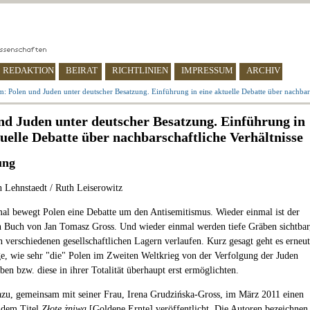
REDAKTION
BEIRAT
RICHTLINIEN
IMPRESSUM
ARCHIV
: Polen und Juden unter deutscher Besatzung. Einführung in eine aktuelle Debatte über nachbars
nd Juden unter deutscher Besatzung. Einführung in
tuelle Debatte über nachbarschaftliche Verhältnisse
ung
 Lehnstaedt / Ruth Leiserowitz
al bewegt Polen eine Debatte um den Antisemitismus. Wieder einmal ist der
n Buch von Jan Tomasz Gross. Und wieder einmal werden tiefe Gräben sichtbar
n verschiedenen gesellschaftlichen Lagern verlaufen. Kurz gesagt geht es erneut
e, wie sehr "die" Polen im Zweiten Weltkrieg von der Verfolgung der Juden
aben bzw. diese in ihrer Totalität überhaupt erst ermöglichten.
azu, gemeinsam mit seiner Frau, Irena Grudzińska-Gross, im März 2011 einen
 dem Titel
Złote żniwa
[Goldene Ernte] veröffentlicht. Die Autoren bezeichnen