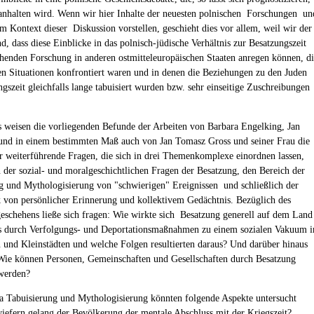
anhalten wird. Wenn wir hier Inhalte der neuesten polnischen Forschungen un
im Kontext dieser Diskussion vorstellen, geschieht dies vor allem, weil wir der
d, dass diese Einblicke in das polnisch-jüdische Verhältnis zur Besatzungszeit
chenden Forschung in anderen ostmitteleuropäischen Staaten anregen können, d
en Situationen konfrontiert waren und in denen die Beziehungen zu den Juden
gszeit gleichfalls lange tabuisiert wurden bzw. sehr einseitige Zuschreibungen
s weisen die vorliegenden Befunde der Arbeiten von Barbara Engelking, Jan
nd in einem bestimmten Maß auch von Jan Tomasz Gross und seiner Frau die
r weiterführende Fragen, die sich in drei Themenkomplexe einordnen lassen,
 der sozial- und moralgeschichtlichen Fragen der Besatzung, den Bereich der
g und Mythologisierung von "schwierigen" Ereignissen und schließlich der
 von persönlicher Erinnerung und kollektivem Gedächtnis. Bezüglich des
eschehens ließe sich fragen: Wie wirkte sich Besatzung generell auf dem Land
s durch Verfolgungs- und Deportationsmaßnahmen zu einem sozialen Vakuum i
 und Kleinstädten und welche Folgen resultierten daraus? Und darüber hinaus
Wie können Personen, Gemeinschaften und Gesellschaften durch Besatzung
werden?
Tabuisierung und Mythologisierung könnten folgende Aspekte untersucht
iefern gelang der Bevölkerung der mentale Abschluss mit der Kriegszeit?