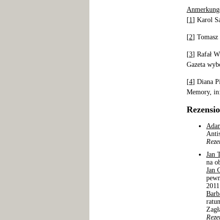
Anmerkung
[
1
] Karol S
[
2
] Tomasz 
[
3
] Rafał W
Gazeta wybo
[
4
] Diana P
Memory, in:
Rezensi
Ada
Anti
Reze
Jan 
na o
Jan 
pewn
2011
Barb
ratu
Zagł
Reze