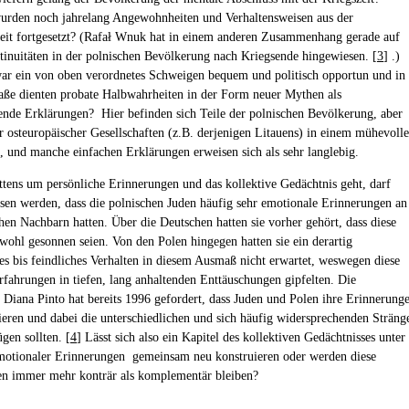
urden noch jahrelang Angewohnheiten und Verhaltensweisen aus der
eit fortgesetzt? (Rafał Wnuk hat in einem anderen Zusammenhang gerade auf
tinuitäten in der polnischen Bevölkerung nach Kriegsende hingewiesen. [
3
] .)
ar ein von oben verordnetes Schweigen bequem und politisch opportun und in
e dienten probate Halbwahrheiten in der Form neuer Mythen als
rende Erklärungen? Hier befinden sich Teile der polnischen Bevölkerung, aber
r osteuropäischer Gesellschaften (z.B. derjenigen Litauens) in einem mühevoll
, und manche einfachen Erklärungen erweisen sich als sehr langlebig.
ttens um persönliche Erinnerungen und das kollektive Gedächtnis geht, darf
ssen werden, dass die polnischen Juden häufig sehr emotionale Erinnerungen an
chen Nachbarn hatten. Über die Deutschen hatten sie vorher gehört, dass diese
 wohl gesonnen seien. Von den Polen hingegen hatten sie ein derartig
ges bis feindliches Verhalten in diesem Ausmaß nicht erwartet, weswegen diese
rfahrungen in tiefen, lang anhaltenden Enttäuschungen gipfelten. Die
n Diana Pinto hat bereits 1996 gefordert, dass Juden und Polen ihre Erinnerung
ieren und dabei die unterschiedlichen und sich häufig widersprechenden Sträng
en sollten. [
4
] Lässt sich also ein Kapitel des kollektiven Gedächtnisses unter
otionaler Erinnerungen gemeinsam neu konstruieren oder werden diese
en immer mehr konträr als komplementär bleiben?