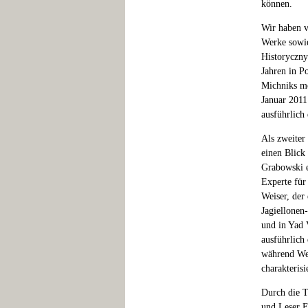
können.
Wir haben v
Werke sowie
Historyczny 
Jahren in P
Michniks m
Januar 2011
ausführlich
Als zweiter
einen Blick
Grabowski e
Experte für 
Weiser, der
Jagiellonen-
und in Yad 
ausführlich
während Wei
charakterisi
Durch die T
und Leser Ei