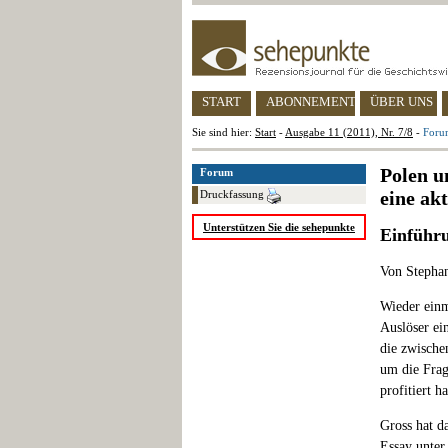
START
ABONNEMENT
ÜBER UNS
Sie sind hier:
Start
-
Ausgabe 11 (2011), Nr. 7/8
-
Forum
Polen u
Forum
eine ak
Druckfassung
Unterstützen Sie die sehepunkte
Einführ
Von Stephan
Wieder einm
Auslöser ei
die zwische
um die Frag
profitiert h
Gross hat d
Essay unter