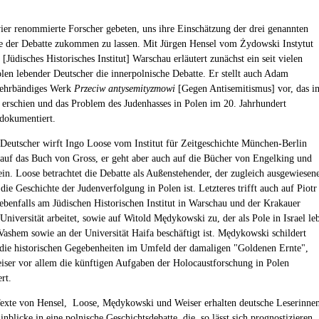
ier renommierte Forscher gebeten, uns ihre Einschätzung der drei genannten
 der Debatte zukommen zu lassen. Mit Jürgen Hensel vom Żydowski Instytut
[Jüdisches Historisches Institut] Warschau erläutert zunächst ein seit vielen
olen lebender Deutscher die innerpolnische Debatte. Er stellt auch Adam
ehrbändiges Werk
Przeciw antysemityzmowi
[Gegen Antisemitismus] vor, das i
 erschien und das Problem des Judenhasses in Polen im 20. Jahrhundert
 dokumentiert.
 Deutscher wirft Ingo Loose vom Institut für Zeitgeschichte München-Berlin
 auf das Buch von Gross, er geht aber auch auf die Bücher von Engelking und
in. Loose betrachtet die Debatte als Außenstehender, der zugleich ausgewiesen
die Geschichte der Judenverfolgung in Polen ist. Letzteres trifft auch auf Piotr
 ebenfalls am Jüdischen Historischen Institut in Warschau und der Krakauer
Universität arbeitet, sowie auf Witold Mędykowski zu, der als Pole in Israel le
Vashem sowie an der Universität Haifa beschäftigt ist. Mędykowski schildert
 die historischen Gegebenheiten im Umfeld der damaligen "Goldenen Ernte",
ser vor allem die künftigen Aufgaben der Holocaustforschung in Polen
ert.
exte von Hensel, Loose, Mędykowski und Weiser erhalten deutsche Leserinne
nblicke in eine polnische Geschichtsdebatte, die, so lässt sich prognostizieren,