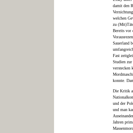
damit den R
Vernichtungs
welchen Gew
zu (Mit)Tät
Bereits vor
Vorausrezen
Sauerland b
umfangreich
Fast zeitgl
Studien zur
verstecken 
Mordmaschin
konnte. Dam
Die Kritik a
Nationalkon
und der Pol
und man kan
Auseinander
Jahren prim
Massenmord 