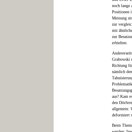
noch lange 
Positionen 
Meinung sin
zur verglei
mit ähnlich
zur Besatzun
erhielten.
Andererseit
Grabowski u
Richtung fü
nämlich den
Tabuisierun
Problematik
Besatzungsg
aus? Kam e
den Dörfern
allgemein: 
deformiert 
Beim Thema 
werden: Inw