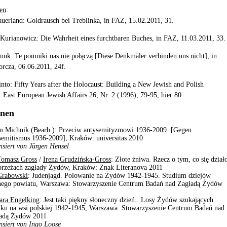
en
:
auerland: Goldrausch bei Treblinka, in FAZ, 15.02.2011, 31.
Kurianowicz: Die Wahrheit eines furchtbaren Buches, in FAZ, 11.03.2011, 33.
nuk: Te pomniki nas nie połączą [Diese Denkmäler verbinden uns nicht], in:
rcza, 06.06.2011, 24f.
into: Fifty Years after the Holocaust: Building a New Jewish and Polish
 East European Jewish Affairs 26, Nr. 2 (1996), 79-95, hier 80.
onen
m Michnik
(Bearb.): Przeciw antysemityzmowi 1936-2009. [Gegen
semitismus 1936-2009], Kraków: universitas 2010
nsiert von Jürgen Hensel
Tomasz Gross
/
Irena Grudzińska-Gross
: Złote żniwa. Rzecz o tym, co się dział
brzeżach zagłady Żydów, Kraków: Znak Literanova 2011
Grabowski
: Judenjagd. Polowanie na Żydów 1942-1945. Studium dziejów
ego powiatu, Warszawa: Stowarzyszenie Centrum Badań nad Zagładą Żydów
ara Engelking
: Jest taki piękny słoneczny dzień.. Losy Żydów szukających
nku na wsi polskiej 1942-1945, Warszawa: Stowarzyszenie Centrum Badań nad
adą Żydów 2011
nsiert von Ingo Loose