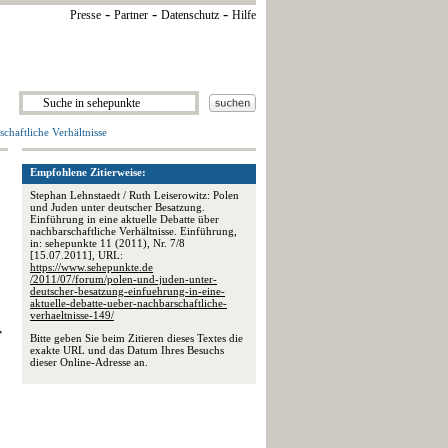
-
-
-
Presse
Partner
Datenschutz
Hilfe
chaftliche Verhältnisse
Empfohlene Zitierweise:
Stephan Lehnstaedt / Ruth Leiserowitz: Polen
und Juden unter deutscher Besatzung.
Einführung in eine aktuelle Debatte über
nachbarschaftliche Verhältnisse. Einführung,
in: sehepunkte 11 (2011), Nr. 7/8
[15.07.2011], URL:
https://www.sehepunkte.de
/2011/07/forum/polen-und-juden-unter-
deutscher-besatzung-einfuehrung-in-eine-
aktuelle-debatte-ueber-nachbarschaftliche-
verhaeltnisse-149/
,
Bitte geben Sie beim Zitieren dieses Textes die
exakte URL und das Datum Ihres Besuchs
dieser Online-Adresse an.