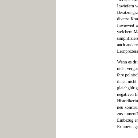
Inwiefern w
Besatzungsz
diverse Kon
Inwieweit w
welchem Maß
simplifizie
auch andere
Lernprozess
Wenn es dri
nicht verge
ihre polnis
ihnen nicht
gleichgülti
negativen E
Historikeri
neu konstru
zusammenfüg
Einbezug em
Erinnerung