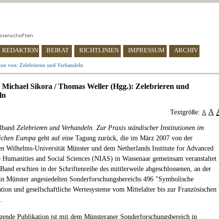
REDAKTION
BEIRAT
RICHTLINIEN
IMPRESSUM
ARCHIV
ion von: Zelebrieren und Verhandeln
 Michael Sikora / Thomas Weller (Hgg.): Zelebrieren und
ln
A
Textgröße:
A
lband
Zelebrieren und Verhandeln. Zur Praxis ständischer Institutionen im
lichen Europa
geht auf eine Tagung zurück, die im März 2007 von der
en Wilhelms-Universität Münster und dem Netherlands Institute for Advanced
e Humanities and Social Sciences (NIAS) in Wassenaar gemeinsam veranstaltet
Band erschien in der Schriftenreihe des mittlerweile abgeschlossenen, an der
 in Münster angesiedelten Sonderforschungsbereichs 496 "Symbolische
on und gesellschaftliche Wertesysteme vom Mittelalter bis zur Französischen
.
gende Publikation ist mit dem Münsteraner Sonderforschungsbereich in