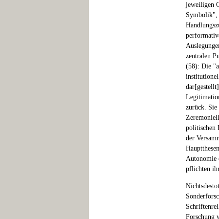
jeweiligen 
Symbolik", 
Handlungszu
performativ
Auslegungen
zentralen P
(58): Die "
institutione
dar[gestell
Legitimatio
zurück. Sie 
Zeremoniell
politischen
der Versamm
Hauptthesen
Autonomie d
pflichten ih
Nichtsdesto
Sonderforsc
Schriftenre
Forschung w