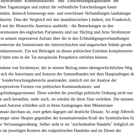
 asynchronen "Kommunikations-" und "Entscheidungskapazitäten" der
chen Tagsatzungen und zuletzt die verbindliche Entscheidungen kaum
enden, dennoch keineswegs sinn- und zwecklosen Verhandlungen landsässiger
tskurien. Dass der Vergleich mit den skandinavischen Ländern, mit Frankreich,
d mit der
Monarchia Austriaca
ausbleibt - die Bemerkungen zu den
eremonien des englischen Parlaments sind nur flüchtig und Arno Strohmeyer
t in seinem impressiven Aufsatz über die in den Erbhuldigungsverhandlungen
memoriae
die Institutionen der österreichischen und ungarischen Stände gerade
 bedauernswert. Ein mit Beiträgen zu diesen politischen Entitäten komplettierter
hätte eine in der Tat europäische Perspektive entfalten können.
nahme von Strohmeyer, der in seinem Beitrag einen ideengeschichtlichen Weg
n sich die Autorinnen und Autoren des Sammelbandes mit dem Hauptanliegen de
 Sonderforschungsbereichs auseinander, nämlich mit der Analyse der
-expressiven Formen von politischen Kommunikations- und
gsfindungsprozessen. Diese würden die jeweilige politische Ordnung nicht nur
rn auch herstellen, mehr noch, sie würden ihr ihren Sinn verleihen. Die meisten
und Autoren schließen sich in ihren Auslegungen dem Münsteraner
nsatz durchaus an, zwei gehen dagegen auf deutliche Distanz. So zeigt Albrech
berger seine Skepsis gegenüber der konstituierenden Kraft des Symbolischen fü
che Verfassungsordnung. Selber sieht er im "zeichenhaften Handeln" lediglich ei
 im jeweiligen Kontext des realpolitischen Handelns und im Dienst der