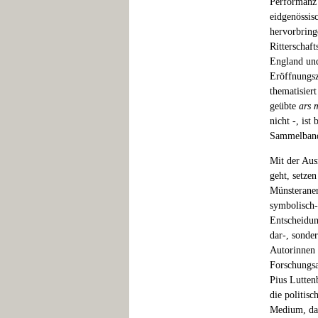
Performanz
eidgenössis
hervorbring
Ritterschaf
England un
Eröffnungsz
thematisier
geübte
ars 
nicht -, ist
Sammelband 
Mit der Aus
geht, setze
Münsteraner
symbolisch
Entscheidun
dar-, sonde
Autorinnen 
Forschungsa
Pius Lutten
die politis
Medium, das