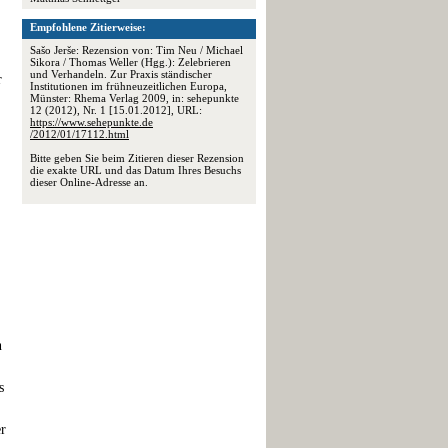
Empfohlene Zitierweise:
Sašo Jerše: Rezension von: Tim Neu / Michael
Sikora / Thomas Weller (Hgg.): Zelebrieren
und Verhandeln. Zur Praxis ständischer
r
Institutionen im frühneuzeitlichen Europa,
Münster: Rhema Verlag 2009, in: sehepunkte
12 (2012), Nr. 1 [15.01.2012], URL:
https://www.sehepunkte.de
/2012/01/17112.html
Bitte geben Sie beim Zitieren dieser Rezension
die exakte URL und das Datum Ihres Besuchs
dieser Online-Adresse an.
n
s
er