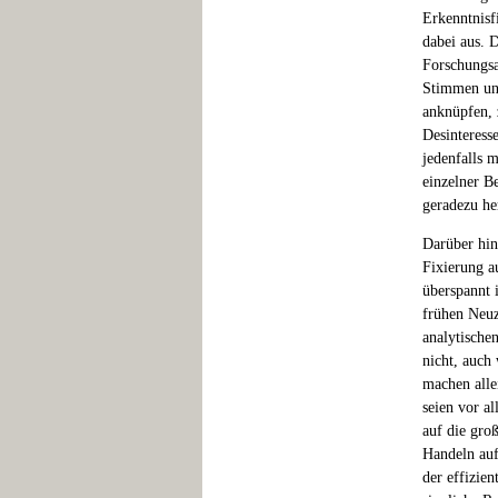
Erkenntnisf
dabei aus. 
Forschungsan
Stimmen unb
anknüpfen, 
Desinteresse
jedenfalls 
einzelner B
geradezu he
Darüber hin
Fixierung a
überspannt 
frühen Neuz
analytische
nicht, auch
machen alle
seien vor a
auf die gro
Handeln auf
der effizie