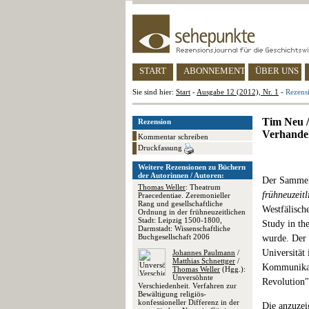
START
ABONNEMENT
ÜBER UNS
Sie sind hier:
Start
-
Ausgabe 12 (2012), Nr. 1
-
Rezens
Tim Neu /
Rezension
Verhande
Kommentar schreiben
Druckfassung
Weitere Rezensionen zu Büchern
der Autorinnen / Autoren:
Der Samme
Thomas Weller
: Theatrum
frühneuzeit
Praecedentiae. Zeremonieller
Rang und gesellschaftliche
Westfälisch
Ordnung in der frühneuzeitlichen
Stadt: Leipzig 1500-1800,
Study in th
Darmstadt: Wissenschaftliche
Buchgesellschaft 2006
wurde. Der 
Universität
Johannes Paulmann
/
Matthias Schnettger
/
Kommunikati
Thomas Weller
(Hgg.):
Unversöhnte
Revolution"
Verschiedenheit. Verfahren zur
Bewältigung religiös-
konfessioneller Differenz in der
Die anzuzei