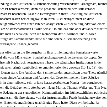
indung in der kritischen Auseinandersetzung verschiedener Paradigmata, bleibe
Dies ist bemerkenswert, denn die genannte Distanz zu dem Münsteraner
satz ist beachtlich. Dass die Herausgeber in ihrer Einleitung die kritischen
eachtet lassen beziehungsweise in ihren Ausführungen nicht an diese
zeugt entweder von einer seltenen analytischen Zurückhaltung oder von einem
 am wissenschaftlichen Diskurs selbst. Ob nun das eine oder das andere zutrifft
muss man es bedauern, denn die Kompetenz der Autorinnen und Autoren
eiträge des Sammelbandes hätte für eine solche Auseinandersetzung eine
rausragende Chance geboten.
aus offenbaren die Herausgeber in ihrer Einleitung eine bemerkenswerte
uf die vom Münsteraner Sonderforschungsbereich vertretenen Konzepte. So
ihre mit Nachdruck vorgetragene These, die ständischen Institutionen in der
eit seien primär symbolisch-zeremoniell orientiert gewesen (13-15, 19), den
n Bogen stark. Die Aufsätze des Sammelbandes unterstützen diese These nämlic
 wenn einige Autorinnen und Autoren das Gegenteil meinen. Ihre Beiträge
in in einer teilweise sehr präzise herausgearbeiteten Manier - hervorgehoben
llem die Beiträge von Luttenberger, Haug-Moritz, Thomas Weller und Tim Neu
ße Bedeutung der symbolischen Kommunikation im frühneuzeitlichen politisch
merksam, die ihre eigene, von der instrumentellen Praxis beziehungsweise von
nten Entscheidungsfindung unabhängige Ratio hatte. Diese symbolische, ja