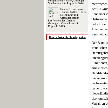
europäischen Neuzeit, Göttingen:
Vandenhoeck & Ruprecht 2016
mehrfacher 
heißt Kultur
Henning P. Jürgens
/
Thomas Weller
(Hgg.):
Sonderforsch
Streitkultur und
Öffentlichkeit im
Historische
konfessionellen Zeitalter,
Göttingen: Vandenhoeck &
jedoch, der
Ruprecht 2013
Themen der 
Sammelband 
Unterstützen Sie die sehepunkte
Der Band ko
ständischen
Herausgeber
unzulänglic
Funktionen,
ernestinisc
"landständi
die zeremon
performativ
ferner die 
niederländi
ökonomische
Verfahren a