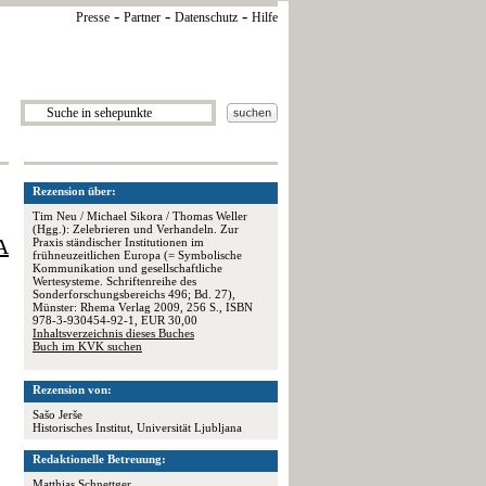
-
-
-
Presse
Partner
Datenschutz
Hilfe
Rezension über:
Tim Neu / Michael Sikora / Thomas Weller
(Hgg.): Zelebrieren und Verhandeln. Zur
A
Praxis ständischer Institutionen im
frühneuzeitlichen Europa (= Symbolische
Kommunikation und gesellschaftliche
Wertesysteme. Schriftenreihe des
Sonderforschungsbereichs 496; Bd. 27),
Münster: Rhema Verlag 2009, 256 S., ISBN
978-3-930454-92-1, EUR 30,00
Inhaltsverzeichnis dieses Buches
Buch im KVK suchen
Rezension von:
Sašo Jerše
Historisches Institut, Universität Ljubljana
Redaktionelle Betreuung:
Matthias Schnettger