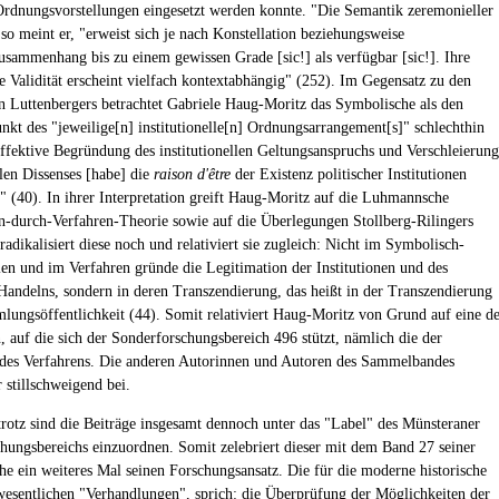
Ordnungsvorstellungen eingesetzt werden konnte. "Die Semantik zeremonieller
so meint er, "erweist sich je nach Konstellation beziehungsweise
sammenhang bis zu einem gewissen Grade [sic!] als verfügbar [sic!]. Ihre
e Validität erscheint vielfach kontextabhängig" (252). Im Gegensatz zu den
 Luttenbergers betrachtet Gabriele Haug-Moritz das Symbolische als den
unkt des "jeweilige[n] institutionelle[n] Ordnungsarrangement[s]" schlechthin
affektive Begründung des institutionellen Geltungsanspruchs und Verschleierung
llen Dissenses [habe] die
raison d'être
der Existenz politischer Institutionen
t]" (40). In ihrer Interpretation greift Haug-Moritz auf die Luhmannsche
n-durch-Verfahren-Theorie sowie auf die Überlegungen Stollberg-Rilingers
radikalisiert diese noch und relativiert sie zugleich: Nicht im Symbolisch-
en und im Verfahren gründe die Legitimation der Institutionen und des
 Handelns, sondern in deren Transzendierung, das heißt in der Transzendierung
lungsöffentlichkeit (44). Somit relativiert Haug-Moritz von Grund auf eine d
, auf die sich der Sonderforschungsbereich 496 stützt, nämlich die der
es Verfahrens. Die anderen Autorinnen und Autoren des Sammelbandes
r stillschweigend bei.
trotz sind die Beiträge insgesamt dennoch unter das "Label" des Münsteraner
hungsbereichs einzuordnen. Somit zelebriert dieser mit dem Band 27 seiner
ihe ein weiteres Mal seinen Forschungsansatz. Die für die moderne historische
esentlichen "Verhandlungen", sprich: die Überprüfung der Möglichkeiten der