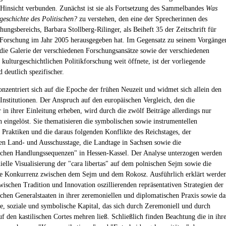
Hinsicht verbunden. Zunächst ist sie als Fortsetzung des Sammelbandes
Was
geschichte des Politischen?
zu verstehen, den eine der Sprecherinnen des
ungsbereichs, Barbara Stollberg-Rilinger, als Beiheft 35 der Zeitschrift für
 Forschung im Jahr 2005 herausgegeben hat. Im Gegensatz zu seinem Vorgänge
 die Galerie der verschiedenen Forschungsansätze sowie der verschiedenen
kulturgeschichtlichen Politikforschung weit öffnete, ist der vorliegende
deutlich spezifischer.
nzentriert sich auf die Epoche der frühen Neuzeit und widmet sich allein den
 Institutionen. Der Anspruch auf den europäischen Vergleich, den die
 in ihrer Einleitung erheben, wird durch die zwölf Beiträge allerdings nur
h eingelöst. Sie thematisieren die symbolischen sowie instrumentellen
 Praktiken und die daraus folgenden Konflikte des Reichstages, der
hen Land- und Ausschusstage, die Landtage in Sachsen sowie die
schen Handlungssequenzen" in Hessen-Kassel. Der Analyse unterzogen werden
ielle Visualisierung der "cara libertas" auf dem polnischen Sejm sowie die
e Konkurrenz zwischen dem Sejm und dem Rokosz. Ausführlich erklärt werde
zwischen Tradition und Innovation oszillierenden repräsentativen Strategien der
schen Generalstaaten in ihrer zeremoniellen und diplomatischen Praxis sowie da
, soziale und symbolische Kapital, das sich durch Zeremoniell und durch
uf den kastilischen Cortes mehren ließ. Schließlich finden Beachtung die in ihr