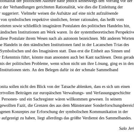
ationalität der politischen Akteure hatte jedoch keineswegs den Vorrang vor der
z der Verhandlungen gerichteten Rationalität, wie dies die Einleitung der
 suggeriert. Vielmehr weisen die Aufsätze auf eine nicht aufzulösende
von symbolischen respektive sinnlichen, ferner rationalen, das heißt vom
eiteten sowie schließlich imaginären Postulaten des politischen Handelns hin,
ständischen Institutionen am Werk waren. In der systemtheoretischen Perspektiv
iese Postulate ihrem Wesen nach als autonom bezeichnen. Mit anderen Worten
che Handeln in den ständischen Institutionen fand in der Lacanschen Trias des
 Symbolischen und des Imaginären statt. Dass erst die Einheit aus Sinnen und
r Erkenntnis führt, könnte man ansonsten auch bei Kant nachlesen. Denn gerad
is der politischen Probleme, wenn schon nicht um ihre Lösung, ging es in den
 Institutionen stets. An den Belegen dafür ist der schmale Sammelband
onita sollen nicht den Blick von der Tatsache ablenken, dass es sich um einen
rtvollen Beiträgen zur europäischen Verwaltungs- und Verfassungsgeschichte
n Personen- und ein Sachregister wären willkommen gewesen. In seinem
gewollten Fazit, die Grenzen des aus dem Münsteraner Sonderforschungsbereic
ngenen Konzeptes zur Erforschung der symbolischen Kommunikation in der
aufgezeigt zu haben, liegt allerdings das größte Verdienst des Sammelbandes.
Sašo Jer