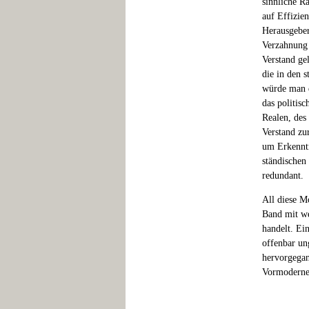
sinnliche R
auf Effizien
Herausgeber
Verzahnung 
Verstand gel
die in den 
würde man d
das politis
Realen, des
Verstand zu
um Erkenntn
ständischen
redundant.
All diese M
Band mit we
handelt. Ei
offenbar un
hervorgega
Vormoderne 