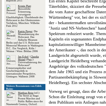
Ein erstes Kapitel beschreibt Er
Ruprecht 2011
Täterbilder, skizziert die Presseb
Kristin Platt
:
Bezweifelte
die vom Autor geschaffene Date
Erinnerung,
verweigerte
Württemberg" vor, bei der es si
Glaubhaftigkeit. Überlebende des
Holocaust in den Ghettorenten-
der - bekanntermaßen unvollstän
Verfahren, München: Wilhelm
Fink 2012
"Justiz und NS-Verbrechen" hande
Katrin Pieper
: Die
Spektrum reduziert wurde. Thema
Musealisierung des
Holocaust. Das
Kapiteln ein sogenanntes Endpha
Jüdische Museum
Berlin und das U.S. Holocaust
kapitulationswilliger Mannheime
Memorial Museum in Washington
D.C.. Ein Vergleich, Köln /
der Amerikaner -, das noch in d
Weimar / Wien: Böhlau 2006
Landgericht abgeurteilt wurde, 
Jan Eckel
/
Claudia
Moisel
(Hgg.):
Landgericht Heidelberg verhande
Universalisierung des
Holocaust?
Angehörige des volksdeutschen "
Erinnerungskultur und
Geschichtspolitik in
dem Jahr 1965 und ein Prozess zu
internationaler Perspektive,
Partisanenbekämpfung in Sloweni
Göttingen: Wallstein 2008
Heidelberg). Ein sechster Abschn
Weitere Rezensionen von Edith
Raim:
Vorweg sei gesagt, dass die Arbe
Matthias Reiss
(ed.):
The Street as Stage.
Schon die Einleitung zeugt von e
Protest Marches and
Public Rallies since the
dem Publikum sein Anliegen nahe
Nineteenth Century, Oxford: