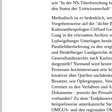
wie "In der NS-Täterforschung ha
den Status der 'Leitwissenschaft' 
Methodisch ist es bedenklich, w
Vorgehensweise auf die "dichte 
Kulturanthropologen Clifford Geer
Gang in die relevanten Archive sc
Ludwigsburger Unterlagen benützt
Parallelüberlieferung zu den or
und Heidelberger Landgerichts dar
Generallandesarchiv nach Karlsru
dargestellt? Niemand wird bestre
Prozessen hochinteressant sein k
kreativer über Quellen nachdenke
Besatzer, wie Opfergruppen, Ver
Gremien zu den Verfahren und A
Dokumente - jenseits der Pressebe
vorhanden? Zu dem "Endphaseve
beispielsweise amerikanische St
OMGUS- und den regionalen 