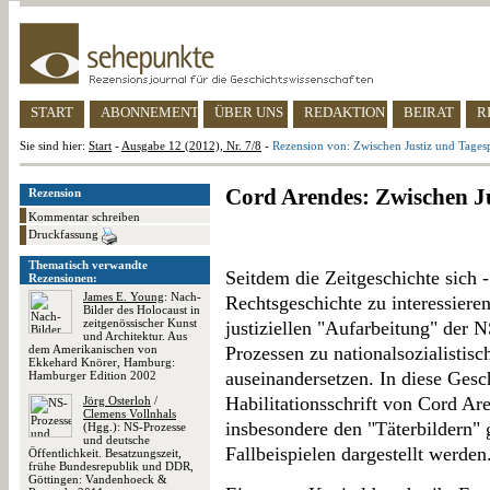
START
ABONNEMENT
ÜBER UNS
REDAKTION
BEIRAT
R
Sie sind hier:
Start
-
Ausgabe 12 (2012), Nr. 7/8
-
Rezension von: Zwischen Justiz und Tages
Cord Arendes: Zwischen Ju
Rezension
Kommentar schreiben
Druckfassung
Thematisch verwandte
Seitdem die Zeitgeschichte sich -
Rezensionen:
James E. Young
: Nach-
Rechtsgeschichte zu interessiere
Bilder des Holocaust in
zeitgenössischer Kunst
justiziellen "Aufarbeitung" der N
und Architektur. Aus
dem Amerikanischen von
Prozessen zu nationalsozialistis
Ekkehard Knörer, Hamburg:
auseinandersetzen. In diese Gesc
Hamburger Edition 2002
Habilitationsschrift von Cord Ar
Jörg Osterloh
/
Clemens Vollnhals
insbesondere den "Täterbildern" g
(Hgg.): NS-Prozesse
und deutsche
Fallbeispielen dargestellt werden
Öffentlichkeit. Besatzungszeit,
frühe Bundesrepublik und DDR,
Göttingen: Vandenhoeck &