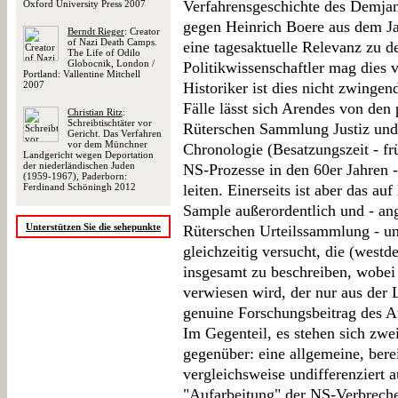
Verfahrensgeschichte des Demjan
Oxford University Press 2007
gegen Heinrich Boere aus dem Ja
Berndt Rieger
: Creator
of Nazi Death Camps.
eine tagesaktuelle Relevanz zu d
The Life of Odilo
Globocnik, London /
Politikwissenschaftler mag dies 
Portland: Vallentine Mitchell
2007
Historiker ist dies nicht zwingen
Fälle lässt sich Arendes von den 
Christian Ritz
:
Schreibtischtäter vor
Rüterschen Sammlung Justiz und
Gericht. Das Verfahren
vor dem Münchner
Chronologie (Besatzungszeit - f
Landgericht wegen Deportation
der niederländischen Juden
NS-Prozesse in den 60er Jahren -
(1959-1967), Paderborn:
Ferdinand Schöningh 2012
leiten. Einerseits ist aber das 
Sample außerordentlich und - an
Unterstützen Sie die sehepunkte
Rüterschen Urteilssammlung - un
gleichzeitig versucht, die (west
insgesamt zu beschreiben, wobei
verwiesen wird, der nur aus der Li
genuine Forschungsbeitrag des Au
Im Gegenteil, es stehen sich zw
gegenüber: eine allgemeine, ber
vergleichsweise undifferenziert a
"Aufarbeitung" der NS-Verbreche