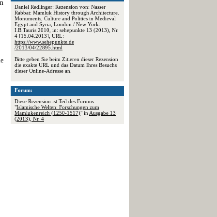
am
Daniel Redlinger: Rezension von: Nasser
Rabbat: Mamluk History through Architecture.
Monuments, Culture and Politics in Medieval
Egypt and Syria, London / New York:
I.B.Tauris 2010, in: sehepunkte 13 (2013), Nr.
4 [15.04.2013], URL:
https://www.sehepunkte.de
/2013/04/22895.html
Bitte geben Sie beim Zitieren dieser Rezension
ie
die exakte URL und das Datum Ihres Besuchs
dieser Online-Adresse an.
Forum:
Diese Rezension ist Teil des Forums
"
Islamische Welten: Forschungen zum
Mamlukenreich (1250-1517)
" in
Ausgabe 13
(2013), Nr. 4