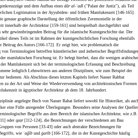
egenkreuzzüge und dem Aufbau eines
dār al-ʿadl
("Palast der Justiz"), als Teil
erlichen Legitimation in der Ayyubiden- und frühen Mamlukenzeit [146-165].
ie genaue graphische Darstellung der öffentlichen Zeremonielle in der
t innerhalb der Architektur [159-161] sind beispielhaft durchgeführt und
en sehr gewinnbringenden Beitrag für die islamische Kunstgeschichte dar. Der
tikel dieses Teils ist im Rahmen der kunstgeschichtlichen Forschung ebenfalls
r Beitrag des Autors [166-172]. Er zeigt hier, wie problematisch die
von Terminologien betreffen künstlerischer und ästhetischer Begriffsfindunge
er mamlukischen Forschung ist. Er belegt hierbei, dass die wenigen arabische
 der Mamlukenzeit sich bei der terminologischen Erfassung und Beschreibung
omene lediglich Lehnwörtern aus anderen Disziplinen, wie zum Beispiel der
tur bedienen. Als Abschluss dieses letzten Kapitels liefert Nasser Rabbat
n zu der Art und Weise der Wiederverwendung von architektonischen Formen
lukenzeit in ägyptischer Architektur ab dem 18. Jahrhundert.
ziplinär angelegte Buch von Nasser Rabat liefert sowohl für Historiker, als auc
iker eine Fülle anregender Überlegungen. Besonders seine Analysen der Quelle
erminologischer Begriffe aus dem Bereich der islamischen Architektur, wie z.B.
11] oder
qaṣr
[112-124], die Bezeichnungen der verschiedenen am Bau
 Gruppen von Personen [33-43] oder auch abstrakte Bezeichnungen für
 Begriffe, wie
ʿaǧīb
und
ġarīb
[166-172], die in der Kunstgeschichte häufig