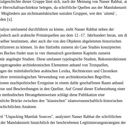
zialgeschichte dieser Gruppe lässt sich, nach der Meinung von Nasser Rabbat, 
er Herrschaftsarchitektur belegen, da schriftliche Quellen aus der Mamlukenzeit
 Mitgliedern aus nichtmamlukischen sozialen Gruppen, wie den
ʿulamāʾ
,
rden [x].
alyse umfassend durchführen zu könne, zieht Nasser Rabbat neben der
 jedoch auch arabische Primärquellen aus dem 12.-17. Jahrhundert heran, um d
 selber bestimmen, aber auch die von den Objekten abgeleiteten historischen
tifizieren zu können. In den fünfzehn zumeist als Case Studies konzipierten
es Buches findet man in vier thematisch geordneten Kapiteln zumeist
linär angelegte Studien. Diese umfassen typologische Studien, Rekonstruktionen
ngstragenden architektonischen Elementen anhand von Textquellen,
gen der mittelalterlichen arabischen Lexika, Rechtstexten und Chroniken
h ihrer terminologischen Verwendung von architektonischen Begriffen,
ionen machtpolitischer Ereignisse in einem dafür geschaffenen Raum anhand
ktur und Beschreibungen in den Quellen. Auf Grund dieser Einbeziehung einer
n methodischen Herangehensweisen schlägt diese Publikation eine
liche Brücke zwischen den "klassischen" islamwissenschaftlich-historischen
schichtlichen Ansätzen.
eil "Unpacking Mamluk Sources", analysiert Nasser Rabbat die schriftlichen
 der Mamlukenzeit hinsichtlich der beschriebenen Legitimierungsstrategien der