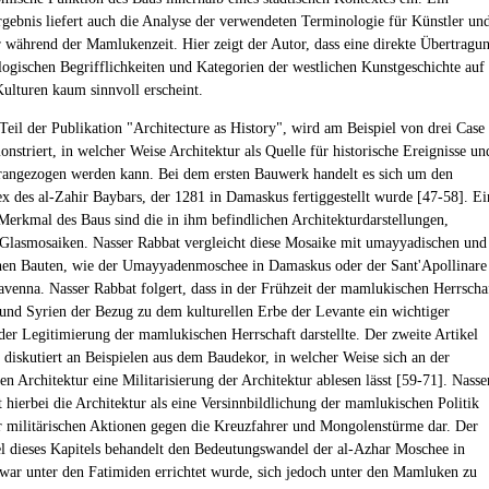
rgebnis liefert auch die Analyse der verwendeten Terminologie für Künstler un
während der Mamlukenzeit. Hier zeigt der Autor, dass eine direkte Übertragu
logischen Begrifflichkeiten und Kategorien der westlichen Kunstgeschichte auf
Kulturen kaum sinnvoll erscheint.
Teil der Publikation "Architecture as History", wird am Beispiel von drei Case
nstriert, in welcher Weise Architektur als Quelle für historische Ereignisse un
rangezogen werden kann. Bei dem ersten Bauwerk handelt es sich um den
 des al-Zahir Baybars, der 1281 in Damaskus fertiggestellt wurde [47-58]. Ei
Merkmal des Baus sind die in ihm befindlichen Architekturdarstellungen,
n Glasmosaiken. Nasser Rabbat vergleicht diese Mosaike mit umayyadischen und
hen Bauten, wie der Umayyadenmoschee in Damaskus oder der Sant'Apollinare
venna. Nasser Rabbat folgert, dass in der Frühzeit der mamlukischen Herrscha
und Syrien der Bezug zu dem kulturellen Erbe der Levante ein wichtiger
 der Legitimierung der mamlukischen Herrschaft darstellte. Der zweite Artikel
s diskutiert an Beispielen aus dem Baudekor, in welcher Weise sich an der
n Architektur eine Militarisierung der Architektur ablesen lässt [59-71]. Nasse
t hierbei die Architektur als eine Versinnbildlichung der mamlukischen Politik
 militärischen Aktionen gegen die Kreuzfahrer und Mongolenstürme dar. Der
kel dieses Kapitels behandelt den Bedeutungswandel der al-Azhar Moschee in
zwar unter den Fatimiden errichtet wurde, sich jedoch unter den Mamluken zu