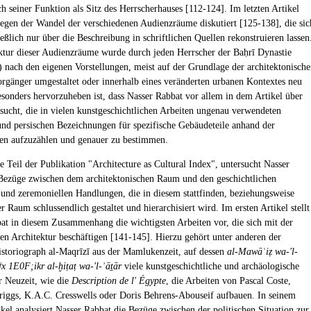
ch seiner Funktion als Sitz des Herrscherhauses [112-124]. Im letzten Artikel
egen der Wandel der verschiedenen Audienzräume diskutiert [125-138], die sic
ießlich nur über die Beschreibung in schriftlichen Quellen rekonstruieren lassen
ktur dieser Audienzräume wurde durch jeden Herrscher der Baḥrī Dynastie
 nach den eigenen Vorstellungen, meist auf der Grundlage der architektonisch
orgänger umgestaltet oder innerhalb eines veränderten urbanen Kontextes neu
Besonders hervorzuheben ist, dass Nasser Rabbat vor allem in dem Artikel über
sucht, die in vielen kunstgeschichtlichen Arbeiten ungenau verwendeten
und persischen Bezeichnungen für spezifische Gebäudeteile anhand der
en aufzuzählen und genauer zu bestimmen.
e Teil der Publikation "Architecture as Cultural Index", untersucht Nasser
Bezüge zwischen dem architektonischen Raum und den geschichtlichen
 und zeremoniellen Handlungen, die in diesem stattfinden, beziehungsweise
r Raum schlussendlich gestaltet und hierarchisiert wird. Im ersten Artikel stellt
at in diesem Zusammenhang die wichtigsten Arbeiten vor, die sich mit der
n Architektur beschäftigen [141-145]. Hierzu gehört unter anderen der
istoriograph al-Maqrīzī aus der Mamlukenzeit, auf dessen
al-Mawāʿiẓ wa-'l-
#x 1E0F;ikr al-ḫiṭaṭ wa-'l-ʾāṯār
viele kunstgeschichtliche und archäologische
r Neuzeit, wie die
Description de l' Égypte
, die Arbeiten von Pascal Coste,
riggs, K.A.C. Cresswells oder Doris Behrens-Abouseif aufbauen. In seinem
ikel analysiert Nasser Rabbat die Bezüge zwischen der politischen Situation zur