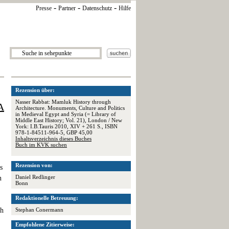
-
-
-
Presse
Partner
Datenschutz
Hilfe
Rezension über:
Nasser Rabbat: Mamluk History through
A
Architecture. Monuments, Culture and Politics
in Medieval Egypt and Syria (= Library of
Middle East History; Vol. 21), London / New
York: I.B.Tauris 2010, XIV + 261 S., ISBN
978-1-84511-964-5, GBP 45,00
Inhaltsverzeichnis dieses Buches
Buch im KVK suchen
Rezension von:
s
Daniel Redlinger
n
Bonn
Redaktionelle Betreuung:
ch
Stephan Conermann
Empfohlene Zitierweise: