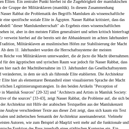
n Eliten. Ein zentraler Punkt hierbei ist die Zugehörigkeit der mamlukischen
u der Gruppe der Militärsklaven (mamlūk). In diesem Zusammenhang
t Nasser Rabbat die Problematik des Begriffs Mamluken als wissenschaftliche
r eine spezifische soziale Elite in Ägypten. Nasser Rabbat kritisiert, dass das
 Modell "dieser Mamlukenherrschaft" als Ergebnis eines wissenschaftlichen
ehen ist, aber in den meisten Fällen generalisiert und selten kritisch hinterfrag
Er verweist hierbei auf die bereits seit der Abbasidenzeit im achten Jahrhundert
Tradition, Militärsklaven an muslimischen Höfen zur Stabilisierung der Macht
. Ab dem 11. Jahrhundert wurden die Herrschaftssysteme der meisten
n Reiche von Militärsklaven unterwandert, die
de facto
die Macht übernahmen
d für den ägyptischen und syrischen Raum war jedoch für Nasser Rabbat, dass
n hier nach der Machtübernahme im 13. Jahrhundert das Gesellschaftssystem
 veränderten, in dem sie sich als führende Elite etablierten. Die Architektur
r Elite hier als elementarer Bestandteil einer visualisierten Sprache der Macht
erlichen Legitimierungsstrategien. In den beiden Artikeln "Perception of
e in Mamluk Sources" [20-32] und "Architects and Artists in Mamluk Society:
ive of the sources" [33-43], zeigt Nasser Rabbat, die Probleme auf, die sich be
 der Architektur mit Hilfe der arabischen Textquellen aus der Mamlukenzeit
ine Analyse verschiedener Texte aus dieser Zeit zeigt, dass sich kaum ein Text
malen und ästhetischen Semantik der Architektur auseinandersetzt. Vielmehr
eisten Autoren, wie zum Beispiel al-Maqrīzī weit mehr auf die funktionale und
mische Funktion des Baus innerhalb eines städtischen Kontextes ein. Ein