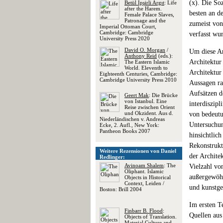
(x). Die So
Betül İpşirli Argιt
: Life
after the Harem.
besten an d
Female Palace Slaves,
Patronage and the
zumeist von
Imperial Ottoman Court,
Cambridge: Cambridge
verfasst wu
University Press 2020
David O. Morgan
/
Um diese An
Anthony Reid
(eds.):
Architektur
The Eastern Islamic
World. Eleventh to
Architektur
Eighteenth Centuries, Cambridge:
Cambridge University Press 2010
Aussagen ra
Aufsätzen d
Geert Mak
: Die Brücke
von Istanbul. Eine
interdiszip
Reise zwischen Orient
und Okzident. Aus d.
von bedeutu
Niederländischen v. Andreas
Untersuchun
Ecke, 2. Aufl., New York:
Pantheon Books 2007
hinsichtlic
Rekonstrukt
Weitere Rezensionen von Daniel
der Archite
Redlinger:
Avinoam Shalem
: The
Vielzahl vo
Oliphant. Islamic
außergewöhn
Objects in Historical
Context, Leiden /
und kunstge
Boston: Brill 2004
Im ersten T
Finbarr B. Flood
:
Quellen aus
Objects of Translation.
Material Culture and