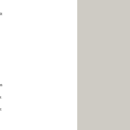
it
en
a
.
t