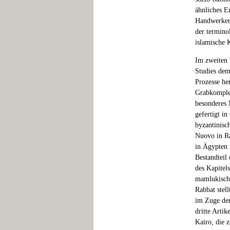
ähnliches E
Handwerker 
der termino
islamische 
Im zweiten 
Studies demo
Prozesse he
Grabkomplex
besonderes 
gefertigt i
byzantinisc
Nuovo in Ra
in Ägypten 
Bestandteil
des Kapitel
mamlukische
Rabbat stell
im Zuge der
dritte Arti
Kairo, die 