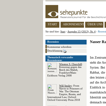
START
ABONNEMENT
ÜBER UNS
Sie sind hier:
Start
-
Ausgabe 13 (2013), Nr. 4
-
Rezens
Nasser Ra
Rezension
Kommentar schreiben
Druckfassung
Thematisch verwandte
Im Zentru
Rezensionen:
steht die A
Winston S. Churchill
:
Kreuzzug gegen das
Syrien. Bei
Reich des Mahdi,
Rabbat, die
Frankfurt/Main:
Eichborn Verlag 2008
den letzten
auf die Arc
Will Smiley
: From
Einblick in
Slaves to Prisoners of
War. The Ottoman
mamlukische
Empire, Russia, and
International Law, Oxford:
Identität u
Oxford University Press 2018
demnach meh