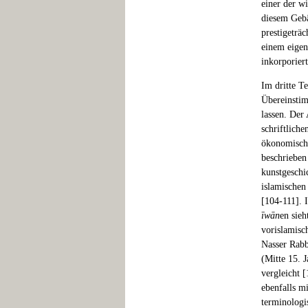
einer der w
diesem Gebä
prestigeträ
einem eigen
inkorporier
Im dritte T
Übereinstim
lassen. Der
schriftlich
ökonomische
beschrieben
kunstgeschi
islamischen
[104-111]. 
īwān
en sieh
vorislamisc
Nasser Rabb
(Mitte 15. 
vergleicht [
ebenfalls mi
terminologi