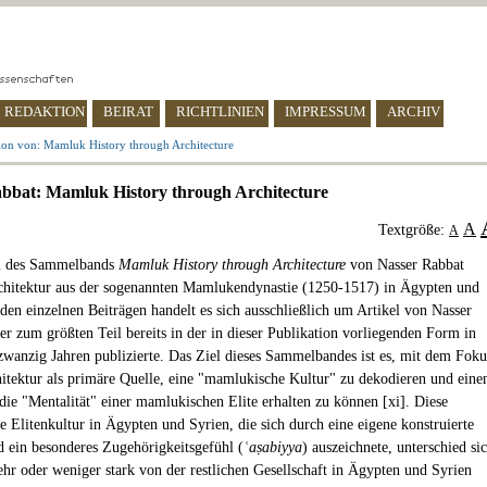
REDAKTION
BEIRAT
RICHTLINIEN
IMPRESSUM
ARCHIV
ion von: Mamluk History through Architecture
bbat: Mamluk History through Architecture
A
Textgröße:
A
m des Sammelbands
Mamluk History through Architecture
von Nasser Rabbat
rchitektur aus der sogenannten Mamlukendynastie (1250-1517) in Ägypten und
 den einzelnen Beiträgen handelt es sich ausschließlich um Artikel von Nasser
 er zum größten Teil bereits in der in dieser Publikation vorliegenden Form in
 zwanzig Jahren publizierte. Das Ziel dieses Sammelbandes ist es, mit dem Foku
hitektur als primäre Quelle, eine "mamlukische Kultur" zu dekodieren und eine
 die "Mentalität" einer mamlukischen Elite erhalten zu können [xi]. Diese
 Elitenkultur in Ägypten und Syrien, die sich durch eine eigene konstruierte
nd ein besonderes Zugehörigkeitsgefühl (
ʿaṣabiyya
) auszeichnete, unterschied si
r oder weniger stark von der restlichen Gesellschaft in Ägypten und Syrien