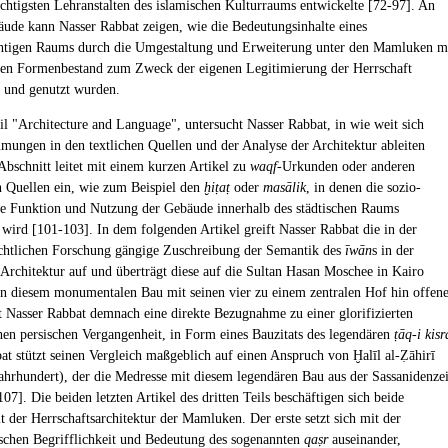
ichtigsten Lehranstalten des islamischen Kulturraums entwickelte [72-97]. An
ude kann Nasser Rabbat zeigen, wie die Bedeutungsinhalte eines
chtigen Raums durch die Umgestaltung und Erweiterung unter den Mamluken m
en Formenbestand zum Zweck der eigenen Legitimierung der Herrschaft
t und genutzt wurden.
eil "Architecture and Language", untersucht Nasser Rabbat, in wie weit sich
mungen in den textlichen Quellen und der Analyse der Architektur ableiten
 Abschnitt leitet mit einem kurzen Artikel zu
waqf
-Urkunden oder anderen
en Quellen ein, wie zum Beispiel den
ḫiṭaṭ
oder
masālik
, in denen die sozio-
 Funktion und Nutzung der Gebäude innerhalb des städtischen Raums
 wird [101-103]. In dem folgenden Artikel greift Nasser Rabbat die in der
chtlichen Forschung gängige Zuschreibung der Semantik des
īwān
s in der
 Architektur auf und überträgt diese auf die Sultan Hasan Moschee in Kairo
In diesem monumentalen Bau mit seinen vier zu einem zentralen Hof hin offen
t Nasser Rabbat demnach eine direkte Bezugnahme zu einer glorifizierten
hen persischen Vergangenheit, in Form eines Bauzitats des legendären
ṭāq-i kisr
at stützt seinen Vergleich maßgeblich auf einen Anspruch von Ḫalīl al-Ẓāhirī
Jahrhundert), der die Medresse mit diesem legendären Bau aus der Sassanidenzei
107]. Die beiden letzten Artikel des dritten Teils beschäftigen sich beide
t der Herrschaftsarchitektur der Mamluken. Der erste setzt sich mit der
schen Begrifflichkeit und Bedeutung des sogenannten
qaṣr
auseinander,