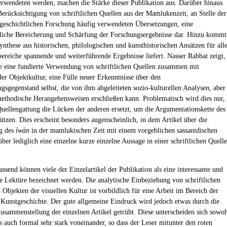
erwendeten werden, machen die Stärke dieser Publikation aus. Darüber hinaus
 Berücksichtigung von schriftlichen Quellen aus der Mamlukenzeit, an Stelle der
tgeschichtlichen Forschung häufig verwendeten Übersetzungen, eine
liche Bereicherung und Schärfung der Forschungsergebnisse dar. Hinzu kommt
ynthese aus historischen, philologischen und kunsthistorischen Ansätzen für all
ereiche spannende und weiterführende Ergebnisse liefert. Nasser Rabbat zeigt,
e eine fundierte Verwendung von schriftlichen Quellen zusammen mit
er Objektkultur, eine Fülle neuer Erkenntnisse über den
gsgegenstand selbst, die von ihm abgeleiteten sozio-kulturellen Analysen, aber
ethodische Herangehensweisen erschließen kann. Problematisch wird dies nur,
uellengattung die Lücken der anderen ersetzt, um die Argumentationskette des
tützen. Dies erscheint besonders augenscheinlich, in dem Artikel über die
g des
īwān
in der mamlukischen Zeit mit einem vorgeblichen sassanidischen
ber lediglich eine einzelne kurze einzelne Aussage in einer schriftlichen Quelle
send können viele der Einzelartikel der Publikation als eine interessante und
de Lektüre bezeichnet werden. Die analytische Einbeziehung von schriftlichen
 Objekten der visuellen Kultur ist vorbildlich für eine Arbeit im Bereich der
 Kunstgeschichte. Der gute allgemeine Eindruck wird jedoch etwas durch die
sammenstellung der einzelnen Artikel getrübt. Diese unterscheiden sich sowo
ls auch formal sehr stark voneinander, so dass der Leser mitunter den roten