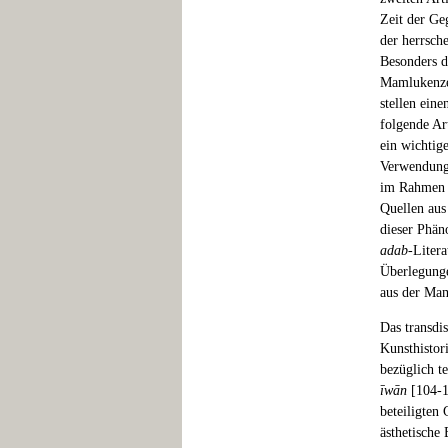
Zeit der G
der herrsch
Besonders d
Mamlukenzei
stellen ein
folgende Ar
ein wichtige
Verwendung 
im Rahmen d
Quellen aus
dieser Phän
adab
-Litera
Überlegunge
aus der Mam
Das transdis
Kunsthistor
bezüglich t
īwān
[104-1
beteiligten
ästhetische