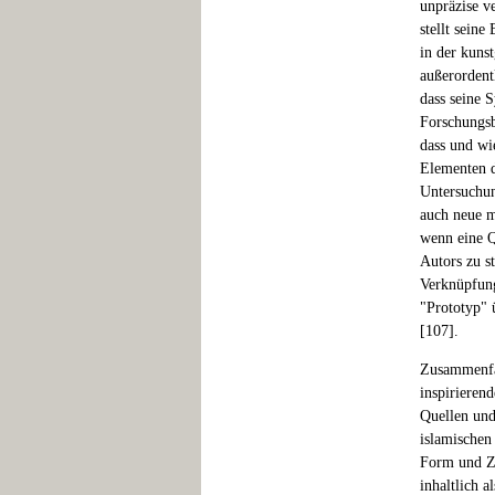
unpräzise v
stellt seine
in der kuns
außerordent
dass seine S
Forschungsb
dass und wi
Elementen d
Untersuchun
auch neue m
wenn eine Q
Autors zu s
Verknüpfun
"Prototyp" ü
[107].
Zusammenfas
inspirieren
Quellen und
islamischen
Form und Zu
inhaltlich a