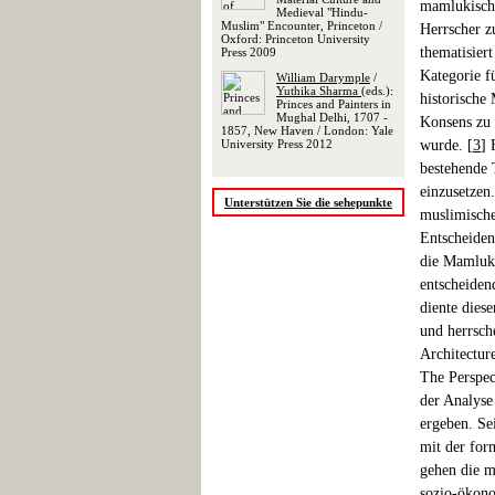
mamlukische
Medieval "Hindu-
Muslim" Encounter, Princeton /
Herrscher z
Oxford: Princeton University
thematisier
Press 2009
Kategorie fü
William Darymple
/
Yuthika Sharma
(eds.):
historische
Princes and Painters in
Mughal Delhi, 1707 -
Konsens zu s
1857, New Haven / London: Yale
University Press 2012
wurde. [
3
] 
bestehende 
einzusetzen
Unterstützen Sie die sehepunkte
muslimische
Entscheiden
die Mamluke
entscheidend
diente diese
und herrsch
Architectur
The Perspect
der Analyse
ergeben. Se
mit der for
gehen die m
sozio-ökono