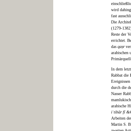
einschließli
wird dahing
fast ausschl
Die Archite
(1279-1382)
Reste der V
errichtet. 
das
qaṣr
ver
arabischen 
Primärquell
In dem letzt
Rabbat die 
Ereignissen
durch die de
Nasser Rabb
mamlukische
arabische H
iʿtibār fī &
Arbeiten de
Martin S. B
zweiten Art