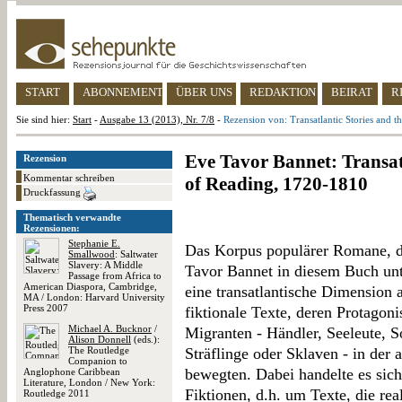
START
ABONNEMENT
ÜBER UNS
REDAKTION
BEIRAT
R
Sie sind hier:
Start
-
Ausgabe 13 (2013), Nr. 7/8
-
Rezension von: Transatlantic Stories and 
Eve Tavor Bannet: Transatl
Rezension
Kommentar schreiben
of Reading, 1720-1810
Druckfassung
Thematisch verwandte
Rezensionen:
Stephanie E.
Das Korpus populärer Romane, da
Smallwood
: Saltwater
Slavery: A Middle
Tavor Bannet in diesem Buch unte
Passage from Africa to
American Diaspora, Cambridge,
eine transatlantische Dimension 
MA / London: Harvard University
Press 2007
fiktionale Texte, deren Protagoni
Michael A. Bucknor
/
Migranten - Händler, Seeleute, So
Alison Donnell
(eds.):
The Routledge
Sträflinge oder Sklaven - in der 
Companion to
bewegten. Dabei handelte es sich
Anglophone Caribbean
Literature, London / New York:
Fiktionen, d.h. um Texte, die re
Routledge 2011