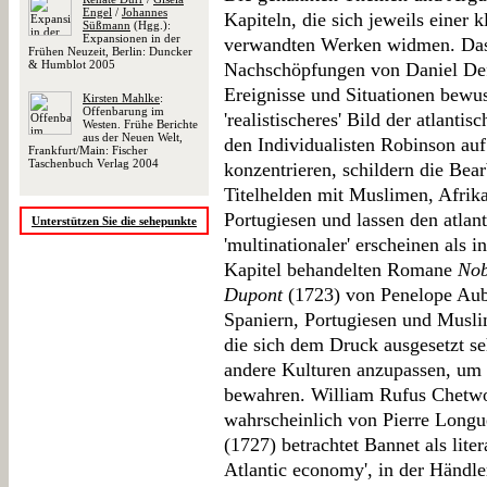
Engel
/
Johannes
Kapiteln, die sich jeweils einer
Süßmann
(Hgg.):
Expansionen in der
verwandten Werken widmen. Das 
Frühen Neuzeit, Berlin: Duncker
& Humblot 2005
Nachschöpfungen von Daniel D
Ereignisse und Situationen bewu
Kirsten Mahlke
:
Offenbarung im
'realistischeres' Bild der atlanti
Westen. Frühe Berichte
aus der Neuen Welt,
den Individualisten Robinson auf
Frankfurt/Main: Fischer
Taschenbuch Verlag 2004
konzentrieren, schildern die Be
Titelhelden mit Muslimen, Afrik
Portugiesen und lassen den atla
Unterstützen Sie die sehepunkte
'multinationaler' erscheinen als
Kapitel behandelten Romane
Nob
Dupont
(1723) von Penelope Aubi
Spaniern, Portugiesen und Musli
die sich dem Druck ausgesetzt se
andere Kulturen anzupassen, um 
bewahren. William Rufus Chet
wahrscheinlich von Pierre Longu
(1727) betrachtet Bannet als liter
Atlantic economy', in der Händle