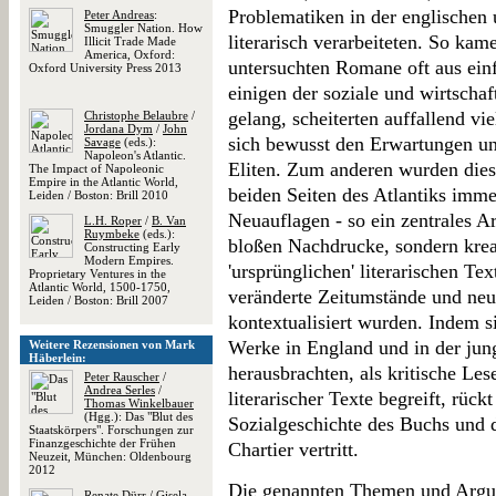
Problematiken in der englischen
Peter Andreas
:
Smuggler Nation. How
literarisch verarbeiteten. So ka
Illicit Trade Made
America, Oxford:
untersuchten Romane oft aus ein
Oxford University Press 2013
einigen der soziale und wirtschaf
gelang, scheiterten auffallend v
Christophe Belaubre
/
Jordana Dym
/
John
sich bewusst den Erwartungen un
Savage
(eds.):
Napoleon's Atlantic.
Eliten. Zum anderen wurden dies
The Impact of Napoleonic
Empire in the Atlantic World,
beiden Seiten des Atlantiks imme
Leiden / Boston: Brill 2010
Neuauflagen - so ein zentrales A
L.H. Roper
/
B. Van
Ruymbeke
(eds.):
bloßen Nachdrucke, sondern krea
Constructing Early
Modern Empires.
'ursprünglichen' literarischen Tex
Proprietary Ventures in the
Atlantic World, 1500-1750,
veränderte Zeitumstände und neu
Leiden / Boston: Brill 2007
kontextualisiert wurden. Indem s
Werke in England und in der ju
Weitere Rezensionen von Mark
Häberlein:
herausbrachten, als kritische Le
Peter Rauscher
/
Andrea Serles
/
literarischer Texte begreift, rück
Thomas Winkelbauer
(Hgg.): Das "Blut des
Sozialgeschichte des Buchs und 
Staatskörpers". Forschungen zur
Finanzgeschichte der Frühen
Chartier vertritt.
Neuzeit, München: Oldenbourg
2012
Die genannten Themen und Argume
Renate Dürr
/
Gisela