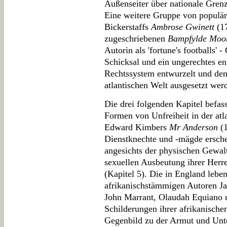
Außenseiter über nationale Grenz
Eine weitere Gruppe von populä
Bickerstaffs
Ambrose Gwinett
(17
zugeschriebenen
Bampfylde Moo
Autorin als 'fortune's footballs' 
Schicksal und ein ungerechtes en
Rechtssystem entwurzelt und de
atlantischen Welt ausgesetzt werd
Die drei folgenden Kapitel befas
Formen von Unfreiheit in der atl
Edward Kimbers
Mr Anderson
(1
Dienstknechte und -mägde erschei
angesichts der physischen Gewa
sexuellen Ausbeutung ihrer Herre
(Kapitel 5). Die in England leb
afrikanischstämmigen Autoren 
John Marrant, Olaudah Equiano 
Schilderungen ihrer afrikanische
Gegenbild zu der Armut und Unte