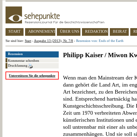
START
ABONNEMENT
ÜBER UNS
REDAKTION
BEIRAT
R
Sie sind hier:
Start
-
Ausgabe 13 (2013), Nr. 7/8
-
Rezension von: Ends of the Earth
Philipp Kaiser / Miwon Kw
Rezension
Kommentar schreiben
Druckfassung
Unterstützen Sie die sehepunkte
Wenn man den Mainstream der Kun
dann gehört die Land Art, im en
Art bezeichnet, zu den Bereiche
sind. Entsprechend hartnäckig ha
Kunstgeschichtsschreibung. Die L
Zeit um 1970 verbreiteten Abwend
künstlerischen Institutionen und 
soll untrennbar mit einer als un
zusammenhängen. Und sie soll si