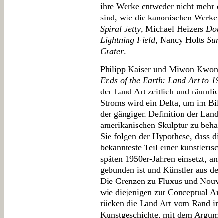
ihre Werke entweder nicht mehr 
sind, wie die kanonischen Werke
Spiral Jetty
, Michael Heizers
Dou
Lightning Field
, Nancy Holts
Su
Crater
.
Philipp Kaiser und Miwon Kwon 
Ends of the Earth: Land Art to 1
der Land Art zeitlich und räuml
Stroms wird ein Delta, um im Bil
der gängigen Definition der Lan
amerikanischen Skulptur zu beha
Sie folgen der Hypothese, dass d
bekannteste Teil einer künstleris
späten 1950er-Jahren einsetzt, a
gebunden ist und Künstler aus d
Die Grenzen zu Fluxus und Nouv
wie diejenigen zur Conceptual A
rücken die Land Art vom Rand i
Kunstgeschichte, mit dem Argum