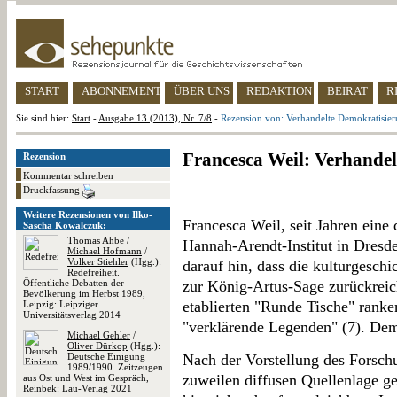
START
ABONNEMENT
ÜBER UNS
REDAKTION
BEIRAT
R
Sie sind hier:
Start
-
Ausgabe 13 (2013), Nr. 7/8
-
Rezension von: Verhandelte Demokratisie
Francesca Weil: Verhande
Rezension
Kommentar schreiben
Druckfassung
Weitere Rezensionen von Ilko-
Francesca Weil, seit Jahren eine
Sascha Kowalczuk:
Thomas Ahbe
/
Hannah-Arendt-Institut in Dresde
Michael Hofmann
/
Volker Stiehler
(Hgg.):
darauf hin, dass die kulturgeschi
Redefreiheit.
Öffentliche Debatten der
zur König-Artus-Sage zurückrei
Bevölkerung im Herbst 1989,
etablierten "Runde Tische" ranke
Leipzig: Leipziger
Universitätsverlag 2014
"verklärende Legenden" (7). Dem 
Michael Gehler
/
Oliver Dürkop
(Hgg.):
Deutsche Einigung
Nach der Vorstellung des Forsch
1989/1990. Zeitzeugen
zuweilen diffusen Quellenlage g
aus Ost und West im Gespräch,
Reinbek: Lau-Verlag 2021