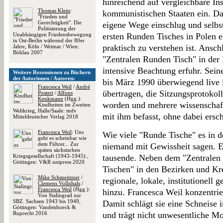
hinreichend auf vergleichbare Ins
Thomas Klein
:
kommunistischen Staaten ein. Dab
"Frieden und
Gerechtigkeit". Die
eigene Wege einschlug und selbs
Politisierung der
Unabhängigen Friedensbewegung
ersten Runden Tisches in Polen e
in Ost-Berlin während der 80er
praktisch zu verstehen ist. Ansch
Jahre, Köln / Weimar / Wien:
Böhlau 2007
"Zentralen Runden Tisch" in der 
intensive Beachtung erfuhr. Sei
Weitere Rezensionen zu Büchern
der Autorinnen / Autoren:
bis März 1990 überwiegend live
Francesca Weil
/
André
übertragen, die Sitzungsprotokol
Postert
/
Alfons
Kenkmann
(Hgg.):
worden und mehrere wissenschaft
Kindheiten im Zweiten
Weltkrieg, Halle/Saale: mdv
mit ihm befasst, ohne dabei ersc
Mitteldeutscher Verlag 2018
Francesca Weil
: Uns
Wie viele "Runde Tische" es in
geht es scheinbar wie
dem Führer... Zur
niemand mit Gewissheit sagen. Es
späten sächsischen
Kriegsgesellschaft (1943-1945) ,
tausende. Neben dem "Zentralen
Göttingen: V&R unipress 2020
Tischen" in den Bezirken und Kr
Mike Schmeitzner
/
regionale, lokale, institutionell
Clemens Vollnhals
/
Francesca Weil
(Hgg.):
hinzu. Francesca Weil konzentrier
Von Stalingrad zur
SBZ. Sachsen 1943 bis 1949,
Damit schlägt sie eine Schneise i
Göttingen: Vandenhoeck &
Ruprecht 2016
und trägt nicht unwesentliche Mo