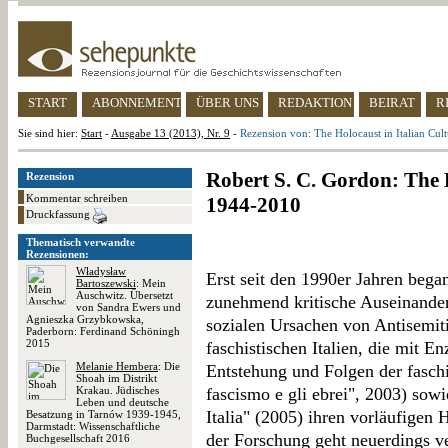
START
ABONNEMENT
ÜBER UNS
REDAKTION
BEIRAT
R
Sie sind hier:
Start
-
Ausgabe 13 (2013), Nr. 9
-
Rezension von: The Holocaust in Italian Cul
Robert S. C. Gordon: The H
Rezension
Kommentar schreiben
1944-2010
Druckfassung
Thematisch verwandte
Rezensionen:
Władysław
Erst seit den 1990er Jahren bega
Bartoszewski
: Mein
Auschwitz. Übersetzt
zunehmend kritische Auseinander
von Sandra Ewers und
Agnieszka Grzybkowska,
sozialen Ursachen von Antisemi
Paderborn: Ferdinand Schöningh
2015
faschistischen Italien, die mit E
Melanie Hembera
: Die
Entstehung und Folgen der fasch
Shoah im Distrikt
Krakau. Jüdisches
fascismo e gli ebrei", 2003) sow
Leben und deutsche
Italia" (2005) ihren vorläufigen
Besatzung in Tarnów 1939-1945,
Darmstadt: Wissenschaftliche
der Forschung geht neuerdings ver
Buchgesellschaft 2016