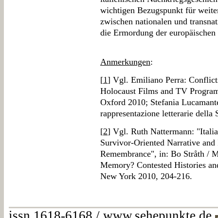
wichtigen Bezugspunkt für weiter
zwischen nationalen und transna
die Ermordung der europäischen
Anmerkungen
:
[
1
] Vgl. Emiliano Perra: Confli
Holocaust Films and TV Programm
Oxford 2010; Stefania Lucamante:
rappresentazione letterarie dell
[
2
] Vgl. Ruth Nattermann: "Ital
Survivor-Oriented Narrative and I
Remembrance", in: Bo Stråth / M
Memory? Contested Histories an
New York 2010, 204-216.
issn 1618-6168 / www.sehepunkte.de