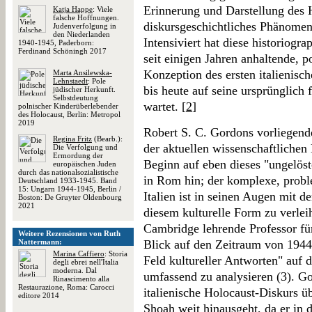
Erinnerung und Darstellung des H
Katja Happe
: Viele
falsche Hoffnungen.
diskursgeschichtliches Phänomen
Judenverfolgung in
den Niederlanden
Intensiviert hat diese historiogr
1940-1945, Paderborn:
Ferdinand Schöningh 2017
seit einigen Jahren anhaltende, p
Konzeption des ersten italienis
Marta Ansilewska-
Lehnstaedt
: Pole
bis heute auf seine ursprünglich
jüdischer Herkunft.
Selbstdeutung
wartet. [
2
]
polnischer Kinderüberlebender
des Holocaust, Berlin: Metropol
2019
Robert S. C. Gordons vorliegend
Regina Fritz
(Bearb.):
der aktuellen wissenschaftlichen
Die Verfolgung und
Ermordung der
Beginn auf eben dieses "ungelöst
europäischen Juden
durch das nationalsozialistische
in Rom hin; der komplexe, probl
Deutschland 1933-1945. Band
15: Ungarn 1944-1945, Berlin /
Italien ist in seinen Augen mit d
Boston: De Gruyter Oldenbourg
2021
diesem kulturelle Form zu verlei
Cambridge lehrende Professor für
Weitere Rezensionen von Ruth
Nattermann:
Blick auf den Zeitraum von 1944
Marina Caffiero
: Storia
Feld kultureller Antworten" auf d
degli ebrei nell'Italia
moderna. Dal
umfassend zu analysieren (3). Gor
Rinascimento alla
Restaurazione, Roma: Carocci
italienische Holocaust-Diskurs ü
editore 2014
Shoah weit hinausgeht, da er in 