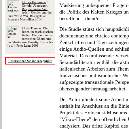
Christa Hämmerle
/
Maskierung unbequemer Fragen - 
Oswald Überegger
/
Birgitta Bader-Zaar
die Politik des Kalten Krieges u
(eds.): Gender and the
First World War, Basingstoke:
betreffend - dient/e.
Palgrave Macmillan 2014
Die Studie stützt sich hauptsächl
Linda Thomas
: Die
Juden im faschistischen
documentazione ebraica contempo
Italien. Die Razzien im
römischen Ghetto und
Zeitschriften und Tageszeitungen
im Ghetto von Venedig, Bruxelles
[u.a.]: Peter Lang 2009
einige Audio-Quellen und schließ
Material. Das umfassende Verzei
Unterstützen Sie die sehepunkte
Sekundärliteratur enthält die akt
italienischen Arbeiten zum Them
französischer und israelischer 
aufgezeigte transnationale Persp
überzeugender herausgearbeitet.
Der Autor gliedert seine Arbeit i
enthält im Anschluss an die Einl
Projekt des Holocaust-Museums 
"Mikro-Ebene" den öffentlichen 
analysiert. Das dritte Kapitel des