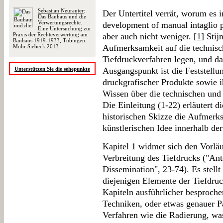
Sebastian Neurauter
:
Der Untertitel verrät, worum es 
Das Bauhaus und die
Verwertungsrechte.
development of manual intaglio p
Eine Untersuchung zur
Praxis der Rechteverwertung am
aber auch nicht weniger. [
1
] Sti
Bauhaus 1919-1933, Tübingen:
Aufmerksamkeit auf die technisch
Mohr Siebeck 2013
Tiefdruckverfahren legen, und da
Unterstützen Sie die sehepunkte
Ausgangspunkt ist die Feststellu
druckgrafischer Produkte sowie 
Wissen über die technischen und 
Die Einleitung (1-22) erläutert di
historischen Skizze die Aufmerks
künstlerischen Idee innerhalb d
Kapitel 1 widmet sich den Vorlä
Verbreitung des Tiefdrucks ("An
Dissemination", 23-74). Es stellt
diejenigen Elemente der Tiefdruc
Kapiteln ausführlicher besproch
Techniken, oder etwas genauer Pa
Verfahren wie die Radierung, was