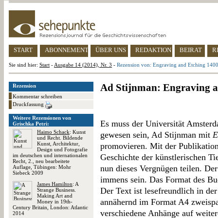
START
ABONNEMENT
ÜBER UNS
REDAKTION
BEIRAT
R
Sie sind hier:
Start
-
Ausgabe 14 (2014), Nr. 3
-
Rezension von: Engraving and Etching 140
Ad Stijnman: Engraving a
Rezension
Kommentar schreiben
Druckfassung
Weitere Rezensionen von
Es muss der Universität Amster
Grischka Petri:
Haimo Schack
: Kunst
gewesen sein, Ad Stijnman mit
E
und Recht. Bildende
Kunst, Architektur,
promovieren. Mit der Publikati
Design und Fotografie
im deutschen und internationalen
Geschichte der künstlerischen Ti
Recht, 2., neu bearbeitete
nun dieses Vergnügen teilen. De
Auflage, Tübingen: Mohr
Siebeck 2009
immens sein. Das Format des Buc
James Hamilton
: A
Der Text ist lesefreundlich in de
Strange Business.
Making Art and
annähernd im Format A4 zweispal
Money in 19th-
Century Britain, London: Atlantic
verschiedene Anhänge auf weiter
2014