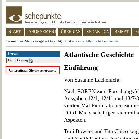
START
ABONNEMENT
ÜBER UNS
REDAKTION
BEIRAT
R
Sie sind hier:
Start
-
Ausgabe 14 (2014), Nr. 4
-
Forum: Atlantische Geschichte
Atlantische Geschichte
Forum
Druckfassung
Einführung
Unterstützen Sie die sehepunkte
Von Susanne Lachenicht
Nach FOREN zum Forschungsfeld 
Ausgaben 12/1, 12/11 und 13/7/8
vierten Mal Publikationen zu di
FORUMs beschäftigen sich mit so
Aspekten.
Toni Bowers und Tita Chico zeig
Eighteenth Century. Seduction a