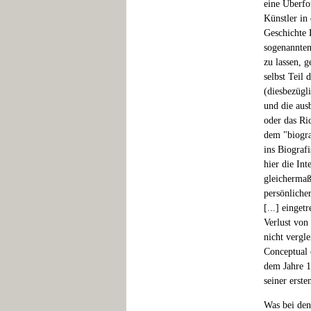
eine Überfo
Künstler in
Geschichte 
sogenannten
zu lassen, 
selbst Teil
(diesbezügl
und die aus
oder das Ri
dem "biogra
ins Biograf
hier die Int
gleichermaß
persönlicher
[...] einget
Verlust von
nicht vergl
Conceptual 
dem Jahre 1
seiner erst
Was bei den