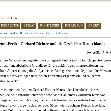
REDAKTION
BEIRAT
RICHTLINIEN
IMPRESSUM
ARCHIV
ion von: Gerhard Richter und die Geschichte Deutschlands
nni-Preihs: Gerhard Richter und die Geschichte Deutschlands
A
Textgröße:
A
diges Versprechen begleitet die vorliegende Publikation: Der Klappentext preis
on als "unentbehrliche Grundlage für die zukünftigen Interpretationen" zu
hter. Anpreisen mag die Aufgabe eines Verlags sein, doch legt man die Messlat
rden die Erwartungen nach neuen Forschungsergebnissen und sauberem
rung geweckt.
es ist nicht einfach, zu Gerhard Richter Neues oder Unentbehrliches zu
chen, da neue Informationen sehr bewusst nur an einen exklusiven Kreis von
tergeben werden. Das mag man kritisch beobachten - verübeln kann man es
Biografie von Jürgen Schreiber oder Sätze, wie sie Johann Konrad Eberlein,
 und Doktorvater der vorliegenden Promotion, im Vorwort beisteuerte,