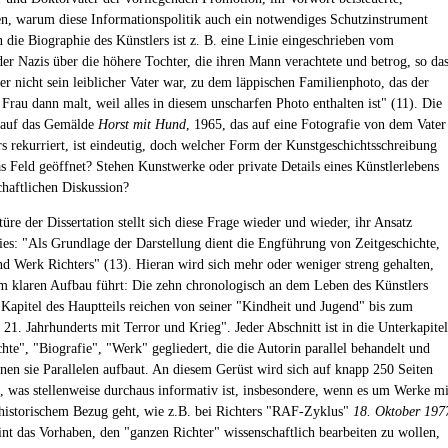
en, warum diese Informationspolitik auch ein notwendiges Schutzinstrument
In die Biographie des Künstlers ist z. B. eine Linie eingeschrieben vom
der Nazis über die höhere Tochter, die ihren Mann verachtete und betrog, so da
er nicht sein leiblicher Vater war, zu dem läppischen Familienphoto, das der
Frau dann malt, weil alles in diesem unscharfen Photo enthalten ist" (11). Die
 auf das Gemälde
Horst mit Hund
, 1965, das auf eine Fotografie von dem Vater
rs rekurriert, ist eindeutig, doch welcher Form der Kunstgeschichtsschreibung
as Feld geöffnet? Stehen Kunstwerke oder private Details eines Künstlerlebens
chaftlichen Diskussion?
üre der Dissertation stellt sich diese Frage wieder und wieder, ihr Ansatz
ies: "Als Grundlage der Darstellung dient die Engführung von Zeitgeschichte,
nd Werk Richters" (13). Hieran wird sich mehr oder weniger streng gehalten,
m klaren Aufbau führt: Die zehn chronologisch an dem Leben des Künstlers
n Kapitel des Hauptteils reichen von seiner "Kindheit und Jugend" bis zum
 21. Jahrhunderts mit Terror und Krieg". Jeder Abschnitt ist in die Unterkapitel
hte", "Biografie", "Werk" gegliedert, die die Autorin parallel behandelt und
nen sie Parallelen aufbaut. An diesem Gerüst wird sich auf knapp 250 Seiten
t, was stellenweise durchaus informativ ist, insbesondere, wenn es um Werke mi
ithistorischem Bezug geht, wie z.B. bei Richters "RAF-Zyklus"
18. Oktober 197
int das Vorhaben, den "ganzen Richter" wissenschaftlich bearbeiten zu wollen,