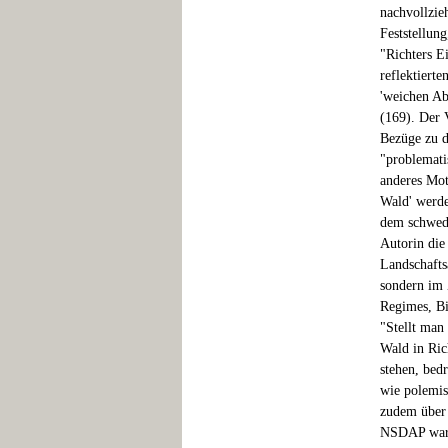
nachvollzie
Feststellung
"Richters E
reflektierte
'weichen Ab
(169). Der 
Bezüge zu d
"problemati
anderes Mot
Wald' werden
dem schwedi
Autorin die
Landschafts
sondern im 
Regimes, Bi
"Stellt man 
Wald in Ric
stehen, bed
wie polemis
zudem über 
NSDAP war"