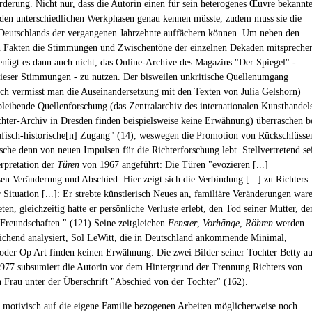
rderung. Nicht nur, dass die Autorin einen für sein heterogenes Œuvre bekannt
 den unterschiedlichen Werkphasen genau kennen müsste, zudem muss sie die
Deutschlands der vergangenen Jahrzehnte auffächern können. Um neben den
 Fakten die Stimmungen und Zwischentöne der einzelnen Dekaden mitspreche
genügt es dann auch nicht, das Online-Archive des Magazins "Der Spiegel" -
 dieser Stimmungen - zu nutzen. Der bisweilen unkritische Quellenumgang
ich vermisst man die Auseinandersetzung mit den Texten von Julia Gelshorn)
bleibende Quellenforschung (das Zentralarchiv des internationalen Kunsthandel
chter-Archiv in Dresden finden beispielsweise keine Erwähnung) überraschen b
fisch-historische[n] Zugang" (14), weswegen die Promotion von Rückschlüsse
ische denn von neuen Impulsen für die Richterforschung lebt. Stellvertretend se
erpretation der
Türen
von 1967 angeführt: Die Türen "evozieren [...]
en Veränderung und Abschied. Hier zeigt sich die Verbindung [...] zu Richters
 Situation [...]: Er strebte künstlerisch Neues an, familiäre Veränderungen war
reten, gleichzeitig hatte er persönliche Verluste erlebt, den Tod seiner Mutter, de
 Freundschaften." (121) Seine zeitgleichen
Fenster
,
Vorhänge
,
Röhren
werden
eichend analysiert, Sol LeWitt, die in Deutschland ankommende Minimal,
oder Op Art finden keinen Erwähnung. Die zwei Bilder seiner Tochter Betty a
977 subsumiert die Autorin vor dem Hintergrund der Trennung Richters von
en Frau unter der Überschrift "Abschied von der Tochter" (162).
 motivisch auf die eigene Familie bezogenen Arbeiten möglicherweise noch