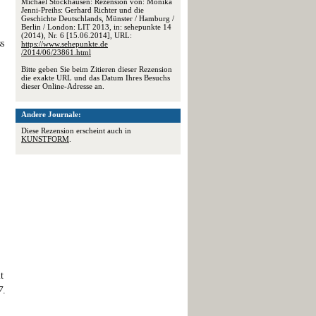
Michael Stockhausen: Rezension von: Monika
Jenni-Preihs: Gerhard Richter und die
Geschichte Deutschlands, Münster / Hamburg /
Berlin / London: LIT 2013, in: sehepunkte 14
(2014), Nr. 6 [15.06.2014], URL:
ss
https://www.sehepunkte.de
/2014/06/23861.html
Bitte geben Sie beim Zitieren dieser Rezension
die exakte URL und das Datum Ihres Besuchs
dieser Online-Adresse an.
Andere Journale:
Diese Rezension erscheint auch in
KUNSTFORM
.
t
7
.