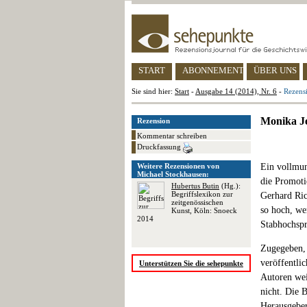
START
ABONNEMENT
ÜBER UNS
Sie sind hier:
Start
-
Ausgabe 14 (2014), Nr. 6
-
Rezens
Monika Je
Rezension
Kommentar schreiben
Druckfassung
Weitere Rezensionen von
Ein vollmun
Michael Stockhausen:
die Promoti
Hubertus Butin
(Hg.):
Begriffslexikon zur
Gerhard Ric
zeitgenössischen
so hoch, we
Kunst, Köln: Snoeck
2014
Stabhochsp
Zugegeben, 
veröffentli
Unterstützen Sie die sehepunkte
Autoren wei
nicht. Die 
Herausgeber