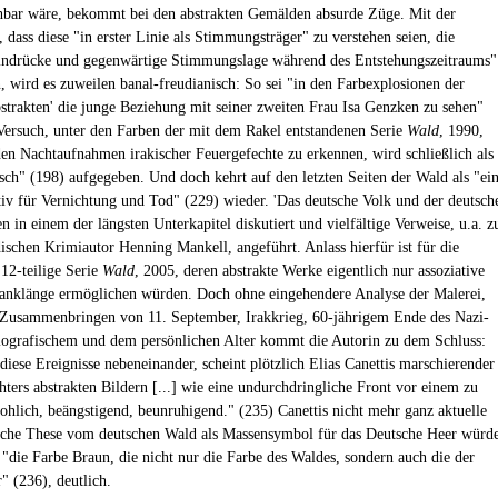
hbar wäre, bekommt bei den abstrakten Gemälden absurde Züge. Mit der
, dass diese "in erster Linie als Stimmungsträger" zu verstehen seien, die
indrücke und gegenwärtige Stimmungslage während des Entstehungszeitraums"
n, wird es zuweilen banal-freudianisch: So sei "in den Farbexplosionen der
strakten' die junge Beziehung mit seiner zweiten Frau Isa Genzken zu sehen"
Versuch, unter den Farben der mit dem Rakel entstandenen Serie
Wald
, 1990,
en Nachtaufnahmen irakischer Feuergefechte zu erkennen, wird schließlich als
sch" (198) aufgegeben. Und doch kehrt auf den letzten Seiten der Wald als "ei
iv für Vernichtung und Tod" (229) wieder. 'Das deutsche Volk und der deutsch
 in einem der längsten Unterkapitel diskutiert und vielfältige Verweise, u.a. z
schen Krimiautor Henning Mankell, angeführt. Anlass hierfür ist für die
 12-teilige Serie
Wald
, 2005, deren abstrakte Werke eigentlich nur assoziative
anklänge ermöglichen würden. Doch ohne eingehendere Analyse der Malerei,
Zusammenbringen von 11. September, Irakkrieg, 60-jährigem Ende des Nazi-
ografischem und dem persönlichen Alter kommt die Autorin zu dem Schluss:
diese Ereignisse nebeneinander, scheint plötzlich Elias Canettis marschierender
hters abstrakten Bildern [...] wie eine undurchdringliche Front vor einem zu
rohlich, beängstigend, beunruhigend." (235) Canettis nicht mehr ganz aktuelle
che These vom deutschen Wald als Massensymbol für das Deutsche Heer würd
"die Farbe Braun, die nicht nur die Farbe des Waldes, sondern auch die der
 (236), deutlich.