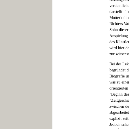
verdeutlich
darstellt: "
Mutterkult 
Richters Vat
Sohn dieser 
Anspielung
des Künstle
wird hier d
zur wissens
Bei der Lekt
begründet d
Biografie u
was zu eine
orientierte
"Beginn des
"Zeitgeschic
zwischen de
abgearbeite
explizit ze
Jedoch sche