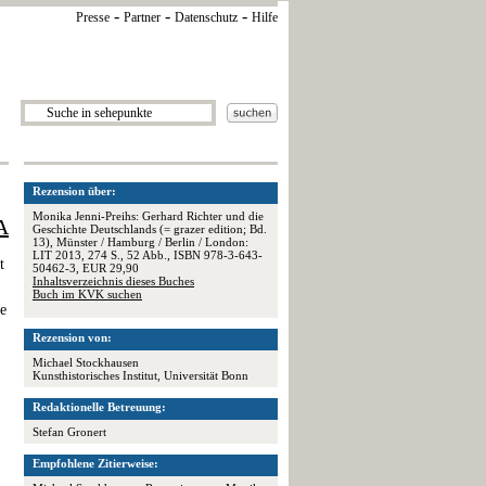
-
-
-
Presse
Partner
Datenschutz
Hilfe
Rezension über:
Monika Jenni-Preihs: Gerhard Richter und die
A
Geschichte Deutschlands (= grazer edition; Bd.
13), Münster / Hamburg / Berlin / London:
LIT 2013, 274 S., 52 Abb., ISBN 978-3-643-
t
50462-3, EUR 29,90
Inhaltsverzeichnis dieses Buches
Buch im KVK suchen
te
Rezension von:
Michael Stockhausen
Kunsthistorisches Institut, Universität Bonn
Redaktionelle Betreuung:
Stefan Gronert
Empfohlene Zitierweise: