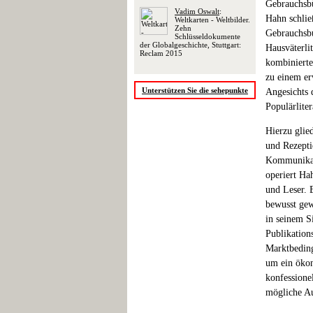
Gebrauchsbü
Vadim Oswalt
:
Hahn schlie
Weltkarten - Weltbilder.
Zehn
Gebrauchsbu
Schlüsseldokumente
der Globalgeschichte, Stuttgart:
Hausväterli
Reclam 2015
kombinierte
zu einem er
Unterstützen Sie die sehepunkte
Angesichts 
Populärlite
Hierzu glied
und Rezeptio
Kommunikati
operiert Ha
und Leser. E
bewusst gew
in seinem Si
Publikation
Marktbeding
um ein ökon
konfessione
mögliche Au