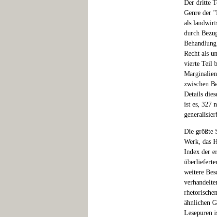
Der dritte T
Genre der "
als landwir
durch Bezug
Behandlung 
Recht als u
vierte Teil 
Marginalien
zwischen Be
Details dies
ist es, 327
generalisie
Die größte 
Werk, das H
Index der e
überlieferte
weitere Bes
verhandelte
rhetorische
ähnlichen G
Lesepuren is