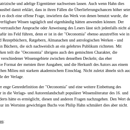
 patrizische und adelige Eigentümer nachweisen lassen. Auch wenn Hahn dies
usibel damit erklärt, dass in ihren Fällen die Überlieferungschancen höher seie
bt es doch eine offene Frage, inwiefern das Werk von denen benutzt wurde, die
verfügbare Wissen tagtäglich und eigenhändig hätten anwenden können. Der
vertraulicher Ansprache oder Anweisung des Lesers lässt sich jedenfalls nicht a
für ins Feld führen, denn er ist in der "Oeconomia" ebenso anzutreffen wie in
d Rezeptbüchern, Ratgebern, Almanachen und astrologischen Werken - und
in Büchern, die sich nachweislich an ein gelehrtes Publikum richteten. Mit
ken teilt die "Oeconomia" übrigens auch den gemischten Charakter, die
verschiedener Wissensgebiete zwischen denselben Deckeln; das eher
ive Format der meisten ihrer Ausgaben; und die Herkunft des Autors aus einem
schen Milieu mit starkem akademischem Einschlag. Nicht zuletzt ähneln sich au
e der Verlage.
r enge Genredefinition der "Oeconomia" und eine weitere Einbettung des
r in die Verlags- und Autorenlandschaft populärer Wissensliteratur des 16. und
derts hätte es ermöglicht, diesen und anderen Fragen nachzugehen. Den Wert d
nur im Wortsinn gewichtigen Buchs von Philip Hahn schmälert dies aber nicht.
en
: