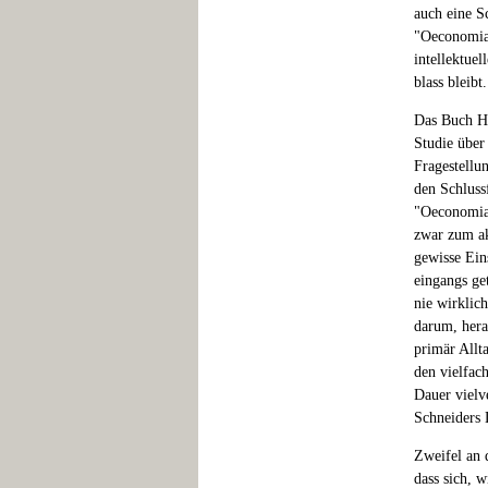
auch eine S
"Oeconomia"
intellektue
blass bleibt.
Das Buch Ha
Studie über
Fragestellu
den Schlussf
"Oeconomia"
zwar zum ak
gewisse Ein
eingangs ge
nie wirklic
darum, hera
primär Allt
den vielfac
Dauer vielv
Schneiders D
Zweifel an 
dass sich, 