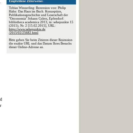
Empfohlene Zitierweise:
.
Tobias Winnerling: Rezension von: Philip
Hahn: Das Haus im Buch. Konzeption,
Publikationsgeschichte und Leserschaft der
"Oeconomia" Johann Colers, Epfendorf:
bibliotheca academica 2013, in: sehepunkte 15
(2015), Nr. 2 [15.02.2015], URL:
https://www.sehepunkte.de
/2015/02/25682.html
Bitte geben Sie beim Zitieren dieser Rezension
die exakte URL und das Datum Ihres Besuchs
dieser Online-Adresse an.
)
nd
r