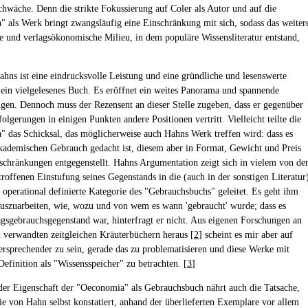
chwäche. Denn die strikte Fokussierung auf Coler als Autor und auf die
 als Werk bringt zwangsläufig eine Einschränkung mit sich, sodass das weiter
lle und verlagsökonomische Milieu, in dem populäre Wissensliteratur entstand,
hns ist eine eindrucksvolle Leistung und eine gründliche und lesenswerte
 ein vielgelesenes Buch. Es eröffnet ein weites Panorama und spannende
ngen. Dennoch muss der Rezensent an dieser Stelle zugeben, dass er gegenüber
olgerungen in einigen Punkten andere Positionen vertritt. Vielleicht teilte die
 das Schicksal, das möglicherweise auch Hahns Werk treffen wird: dass es
ademischen Gebrauch gedacht ist, diesem aber in Format, Gewicht und Preis
schränkungen entgegenstellt. Hahns Argumentation zeigt sich in vielem von de
troffenen Einstufung seines Gegenstands in die (auch in der sonstigen Literatur
h operational definierte Kategorie des "Gebrauchsbuchs" geleitet. Es geht ihm
uszuarbeiten, wie, wozu und von wem es wann 'gebraucht' wurde; dass es
agsgebrauchsgegenstand war, hinterfragt er nicht. Aus eigenen Forschungen an
h verwandten zeitgleichen Kräuterbüchern heraus [
2
] scheint es mir aber auf
ersprechender zu sein, gerade das zu problematisieren und diese Werke mit
efinition als "Wissensspeicher" zu betrachten. [
3
]
der Eigenschaft der "Oeconomia" als Gebrauchsbuch nährt auch die Tatsache,
wie von Hahn selbst konstatiert, anhand der überlieferten Exemplare vor allem