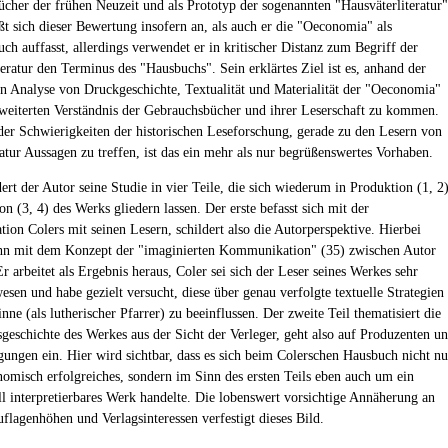
cher der frühen Neuzeit und als Prototyp der sogenannten "Hausväterliteratur"
ßt sich dieser Bewertung insofern an, als auch er die "Oeconomia" als
ch auffasst, allerdings verwendet er in kritischer Distanz zum Begriff der
teratur den Terminus des "Hausbuchs". Sein erklärtes Ziel ist es, anhand der
n Analyse von Druckgeschichte, Textualität und Materialität der "Oeconomia"
weiterten Verständnis der Gebrauchsbücher und ihrer Leserschaft zu kommen.
der Schwierigkeiten der historischen Leseforschung, gerade zu den Lesern von
ratur Aussagen zu treffen, ist das ein mehr als nur begrüßenswertes Vorhaben.
ert der Autor seine Studie in vier Teile, die sich wiederum in Produktion (1, 2
n (3, 4) des Werks gliedern lassen. Der erste befasst sich mit der
on Colers mit seinen Lesern, schildert also die Autorperspektive. Hierbei
hn mit dem Konzept der "imaginierten Kommunikation" (35) zwischen Autor
r arbeitet als Ergebnis heraus, Coler sei sich der Leser seines Werkes sehr
esen und habe gezielt versucht, diese über genau verfolgte textuelle Strategien
nne (als lutherischer Pfarrer) zu beeinflussen. Der zweite Teil thematisiert die
sgeschichte des Werkes aus der Sicht der Verleger, geht also auf Produzenten u
ungen ein. Hier wird sichtbar, dass es sich beim Colerschen Hausbuch nicht nu
omisch erfolgreiches, sondern im Sinn des ersten Teils eben auch um ein
ll interpretierbares Werk handelte. Die lobenswert vorsichtige Annäherung an
flagenhöhen und Verlagsinteressen verfestigt dieses Bild.