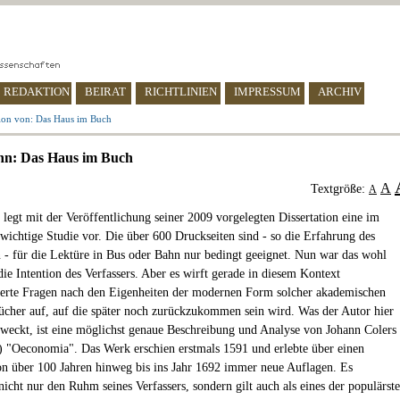
REDAKTION
BEIRAT
RICHTLINIEN
IMPRESSUM
ARCHIV
ion von: Das Haus im Buch
hn: Das Haus im Buch
A
Textgröße:
A
 legt mit der Veröffentlichung seiner 2009 vorgelegten Dissertation eine im
wichtige Studie vor. Die über 600 Druckseiten sind - so die Erfahrung des
 - für die Lektüre in Bus oder Bahn nur bedingt geeignet. Nun war das wohl
ie Intention des Verfassers. Aber es wirft gerade in diesem Kontext
rte Fragen nach den Eigenheiten der modernen Form solcher akademischen
cher auf, auf die später noch zurückzukommen sein wird. Was der Autor hier
weckt, ist eine möglichst genaue Beschreibung und Analyse von Johann Colers
 "Oeconomia". Das Werk erschien erstmals 1591 und erlebte über einen
n über 100 Jahren hinweg bis ins Jahr 1692 immer neue Auflagen. Es
nicht nur den Ruhm seines Verfassers, sondern gilt auch als eines der populärst