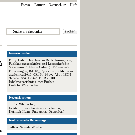
-
-
-
Presse
Partner
Datenschutz
Hilfe
Rezension über:
Philip Hahn: Das Haus im Buch. Konzeption,
A
Publikationsgeschichte und Leserschaft der
"Oeconomia" Johann Colers (= Frühneuzeit-
Forschungen; Bd. 18), Epfendorf: bibliotheca
academica 2013, 631 S., 14 s/w-Abb., ISBN
978-3-928471-84-8, EUR 75,00
Inhaltsverzeichnis dieses Buches
Buch im KVK suchen
Rezension von:
Tobias Winnerling
Institut für Geschichtswissenschaften,
Heinrich-Heine-Universität, Düsseldorf
Redaktionelle Betreuung:
Julia A. Schmidt-Funke
en