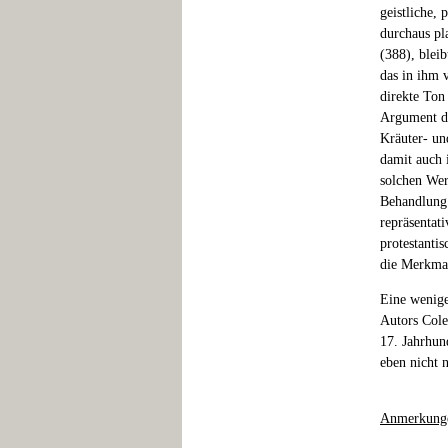
geistliche,
durchaus pla
(388), blei
das in ihm 
direkte Ton 
Argument da
Kräuter- un
damit auch 
solchen Wer
Behandlung 
repräsentat
protestanti
die Merkmal
Eine wenige
Autors Cole
17. Jahrhun
eben nicht 
Anmerkung