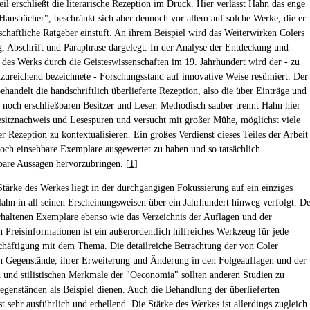
eil erschließt die literarische Rezeption im Druck. Hier verlässt Hahn das enge
Hausbücher", beschränkt sich aber dennoch vor allem auf solche Werke, die er
tschaftliche Ratgeber einstuft. An ihrem Beispiel wird das Weiterwirken Colers
, Abschrift und Paraphrase dargelegt. In der Analyse der Entdeckung und
des Werks durch die Geisteswissenschaften im 19. Jahrhundert wird der - zu
nzureichend bezeichnete - Forschungsstand auf innovative Weise resümiert. Der
behandelt die handschriftlich überlieferte Rezeption, also die über Einträge und
 noch erschließbaren Besitzer und Leser. Methodisch sauber trennt Hahn hier
sitznachweis und Lesespuren und versucht mit großer Mühe, möglichst viele
er Rezeption zu kontextualisieren. Ein großes Verdienst dieses Teiles der Arbeit
 noch einsehbare Exemplare ausgewertet zu haben und so tatsächlich
rbare Aussagen hervorzubringen. [
1
]
Stärke des Werkes liegt in der durchgängigen Fokussierung auf ein einziges
ahn in all seinen Erscheinungsweisen über ein Jahrhundert hinweg verfolgt. D
rhaltenen Exemplare ebenso wie das Verzeichnis der Auflagen und der
n Preisinformationen ist ein außerordentlich hilfreiches Werkzeug für jede
chäftigung mit dem Thema. Die detailreiche Betrachtung der von Coler
n Gegenstände, ihrer Erweiterung und Änderung in den Folgeauflagen und der
n und stilistischen Merkmale der "Oeconomia" sollten anderen Studien zu
egenständen als Beispiel dienen. Auch die Behandlung der überlieferten
t sehr ausführlich und erhellend. Die Stärke des Werkes ist allerdings zugleich