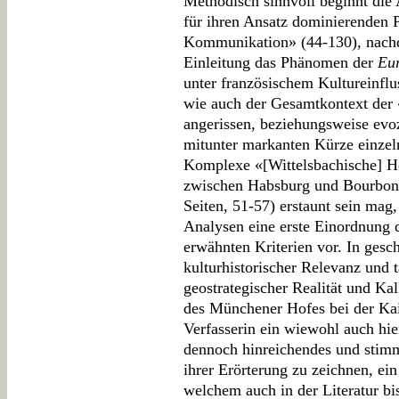
Methodisch sinnvoll beginnt die 
für ihren Ansatz dominierenden 
Kommunikation» (44-130), nachd
Einleitung das Phänomen der
Eur
unter französischem Kultureinfl
wie auch der Gesamtkontext der
angerissen, beziehungsweise evo
mitunter markanten Kürze einze
Komplexe «[Wittelsbachische] He
zwischen Habsburg und Bourbon»
Seiten, 51-57) erstaunt sein mag,
Analysen eine erste Einordnung 
erwähnten Kriterien vor. In ges
kulturhistorischer Relevanz und 
geostrategischer Realität und Ka
des Münchener Hofes bei der Kai
Verfasserin ein wiewohl auch hie
dennoch hinreichendes und stim
ihrer Erörterung zu zeichnen, ein
welchem auch in der Literatur bis