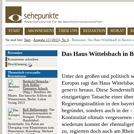
START
ABONNEMENT
ÜBER UNS
REDAKTION
BEIRAT
R
Sie sind hier:
Start
-
Ausgabe 15 (2015), Nr. 4
-
Rezension: Das Haus Wittelsbach in Bayern
Das Haus Wittelsbach in 
Rezension
Kommentar schreiben
Druckfassung
Thematisch verwandte
Unter den großen und politisch 
Rezensionen:
Berthold Heinecke
/
Europas ragt das Haus Wittelsba
Hole Rößler
/
Flemming Schock
generis
heraus. Diese Sonderstell
(Hgg.): Residenz der
Musen. Das barocke Schloss als
einzigartigen Tatsache einer übe
Wissensraum, Berlin: Lukas
Regierungstradition in den baye
Verlag 2013
begründet, sondern auch in der -
Rolf Bidlingmaier
: Das
Kronprinzenpalais in
Kontinuität oftmals vergessenen 
Stuttgart. Fürstensitz-
Handelshof-
wiederum kommt der ehemaligen 
Streitobjekt. Ein Palast am
Übergang vom Klassizismus zum
zu, regierten doch auch am Rhein
Historismus, Petersberg: Michael