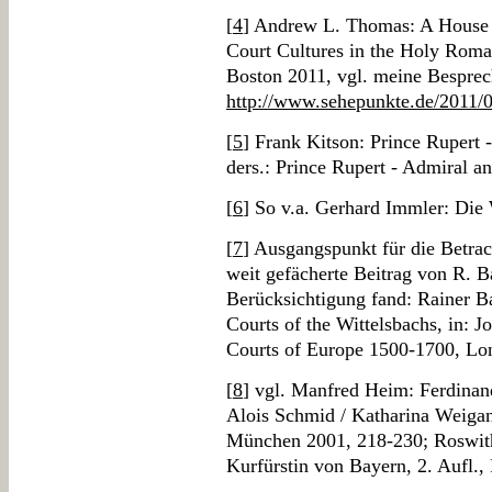
[
4
] Andrew L. Thomas: A House 
Court Cultures in the Holy Roma
Boston 2011, vgl. meine Besprec
http://www.sehepunkte.de/2011/
[
5
] Frank Kitson: Prince Rupert -
ders.: Prince Rupert - Admiral a
[
6
] So v.a. Gerhard Immler: Die 
[
7
] Ausgangspunkt für die Betrac
weit gefächerte Beitrag von R. Ba
Berücksichtigung fand: Rainer B
Courts of the Wittelsbachs, in: 
Courts of Europe 1500-1700, Lo
[
8
] vgl. Manfred Heim: Ferdinand 
Alois Schmid / Katharina Weigan
München 2001, 218-230; Roswith
Kurfürstin von Bayern, 2. Aufl.