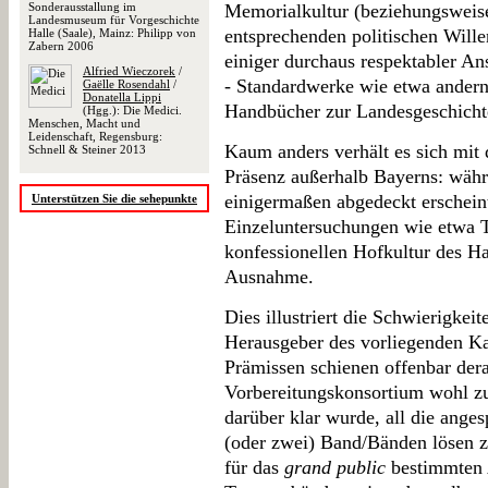
Sonderausstallung im
Memorialkultur (beziehungsweis
Landesmuseum für Vorgeschichte
entsprechenden politischen Willen
Halle (Saale), Mainz: Philipp von
Zabern 2006
einiger durchaus respektabler An
Alfried Wieczorek
/
- Standardwerke wie etwa andern
Gaëlle Rosendahl
/
Donatella Lippi
Handbücher zur Landesgeschicht
(Hgg.): Die Medici.
Menschen, Macht und
Leidenschaft, Regensburg:
Kaum anders verhält es sich mit 
Schnell & Steiner 2013
Präsenz außerhalb Bayerns: wäh
einigermaßen abgedeckt erscheint
Unterstützen Sie die sehepunkte
Einzeluntersuchungen wie etwa T
konfessionellen Hofkultur des Ha
Ausnahme.
Dies illustriert die Schwierigke
Herausgeber des vorliegenden Ka
Prämissen schienen offenbar derar
Vorbereitungskonsortium wohl zu
darüber klar wurde, all die ange
(oder zwei) Band/Bänden lösen z
für das
grand public
bestimmten 