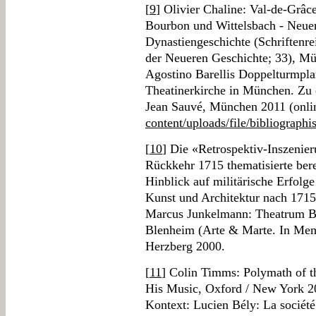
[
9
] Olivier Chaline: Val-de-Grâce
Bourbon und Wittelsbach - Neue
Dynastiengeschichte (Schriftenre
der Neueren Geschichte; 33), Mü
Agostino Barellis Doppelturmpla
Theatinerkirche in München. Zu 
Jean Sauvé, München 2011 (onli
content/uploads/file/bibliographi
[
10
] Die «Retrospektiv-Inszeni
Rückkehr 1715 thematisierte bere
Hinblick auf militärische Erfolg
Kunst und Architektur nach 1715
Marcus Junkelmann: Theatrum Bel
Blenheim (Arte & Marte. In Mem
Herzberg 2000.
[
11
] Colin Timms: Polymath of t
His Music, Oxford / New York 200
Kontext: Lucien Bély: La société