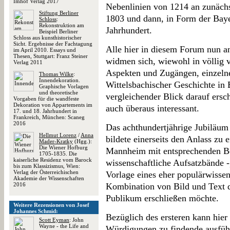
Imhof Verlag 2017
Nebenlinien von 1214 an zunächs
Stiftung Berliner
1803 und dann, in Form der Bayer
Schloss
:
Rekonstruktion am
Jahrhundert.
Beispiel Berliner
Schloss aus kunsthistorischer
Sicht. Ergebnisse der Fachtagung
Alle hier in diesem Forum nun a
im April 2010. Essays und
Thesen, Stuttgart: Franz Steiner
widmen sich, wiewohl in völlig v
Verlag 2011
Aspekten und Zugängen, einzeln
Thomas Wilke
:
Innendekoration.
Wittelsbachischer Geschichte in
Graphische Vorlagen
und theoretische
vergleichender Blick darauf ersc
Vorgaben für die wandfeste
Dekoration von Appartements im
auch überaus interessant.
17. und 18. Jahrhundert in
Frankreich, München: Scaneg
2016
Das achthundertjährige Jubiläum
Hellmut Lorenz
/
Anna
bildete einerseits den Anlass zu 
Mader-Kratky
(Hgg.):
Die Wiener Hofburg
Mannheim mit entsprechenden Be
1705-1835. Die
kaiserliche Residenz vom Barock
wissenschaftliche Aufsatzbände -
bis zum Klassizismus, Wien:
Verlag der Österreichischen
Vorlage eines eher populärwissen
Akademie der Wissenschaften
2016
Kombination von Bild und Text 
Publikum erschließen möchte.
Weitere Rezensionen von Josef
Johannes Schmid:
Bezüglich des ersteren kann hier 
Scott Eyman
: John
Wayne - the Life and
Würdigungen zu findende ausführl