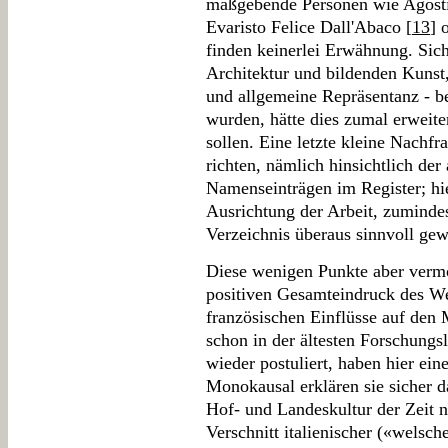
maßgebende Personen wie Agosti
Evaristo Felice Dall'Abaco [
13
] 
finden keinerlei Erwähnung. Sich
Architektur und bildenden Kunst,
und allgemeine Repräsentanz - b
wurden, hätte dies zumal erweite
sollen. Eine letzte kleine Nachfr
richten, nämlich hinsichtlich de
Namenseinträgen im Register; hie
Ausrichtung der Arbeit, zumindes
Verzeichnis überaus sinnvoll ge
Diese wenigen Punkte aber vermö
positiven Gesamteindruck des We
französischen Einflüsse auf den
schon in der ältesten Forschungs
wieder postuliert, haben hier ei
Monokausal erklären sie sicher
Hof- und Landeskultur der Zeit ni
Verschnitt italienischer («welsch