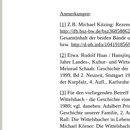
Anmerkungen
:
[
1
] Z.B. Michael Kitzing: Rezens
http://ifb.bsz-bw.de/bsz36858862
Gesamtinhalt der beiden Bände u
bzw.
http://d-nb.info/104191856
[
2
] Etwa: Rudolf Haas / Hansjör
Jahre Landes-, Kultur- und Wirt
Meinrad Schaab: Geschichte der K
1999, Bd 2. Neuzeit, Stuttgart 
der Kurpfalz, 4. Aufl., Karlsruhe
[
3
] Für den vorliegenden Betref
Wittelsbach - die Geschichte ei
1980; vgl. daneben: Adalbert Pri
Geschichte unserer Familie, 2. 
Rall: Die Wittelsbacher in Lebe
Michael Körner: Die Wittelsbach