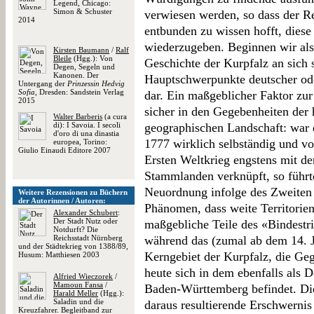
Legend, Chicago:
Simon & Schuster
verwiesen werden, so dass der Re
2014
entbunden zu wissen hofft, diese
wiederzugeben. Beginnen wir als
Kirsten Baumann
/
Ralf
Bleile
(Hgg.): Von
Geschichte der Kurpfalz an sich s
Degen, Segeln und
Kanonen. Der
Hauptschwerpunkte deutscher ode
Untergang der
Prinzessin Hedvig
Sofia
, Dresden: Sandstein Verlag
dar. Ein maßgeblicher Faktor zur
2015
sicher in den Gegebenheiten der h
Walter Barberis
(a cura
di): I Savoia. I secoli
geographischen Landschaft: war d
d'oro di una dinastia
1777 wirklich selbständig und vo
europea, Torino:
Giulio Einaudi Editore 2007
Ersten Weltkrieg engstens mit de
Stammlanden verknüpft, so führte
Neuordnung infolge des Zweiten
Weitere Rezensionen zu Büchern
der Autorinnen / Autoren:
Phänomen, dass weite Territorien
Alexander Schubert
:
Der Stadt Nutz oder
maßgebliche Teile des «Bindestri
Notdurft? Die
Reichsstadt Nürnberg
während das (zumal ab dem 14. Ja
und der Städtekrieg von 1388/89,
Kerngebiet der Kurpfalz, die G
Husum: Matthiesen 2003
heute sich in dem ebenfalls als
Alfried Wieczorek
/
Mamoun Fansa
/
Baden-Württemberg befindet. Di
Harald Meller
(Hgg.):
Saladin und die
daraus resultierende Erschwernis
Kreuzfahrer. Begleitband zur