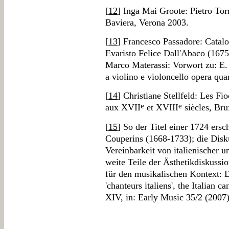
[
12
] Inga Mai Groote: Pietro Torr
Baviera, Verona 2003.
[
13
] Francesco Passadore: Catalo
Evaristo Felice Dall'Abaco (167
Marco Materassi: Vorwort zu: E.
a violino e violoncello opera qua
[
14
] Christiane Stellfeld: Les Fi
e
e
aux XVII
et XVIII
siècles, Bru
[
15
] So der Titel einer 1724 er
Couperins (1668-1733); die Disk
Vereinbarkeit von italienischer u
weite Teile der Ästhetikdiskussio
für den musikalischen Kontext: D
'chanteurs italiens', the Italian 
XIV, in: Early Music 35/2 (2007