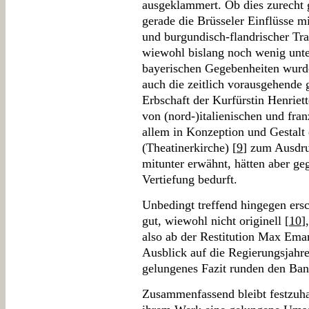
ausgeklammert. Ob dies zurecht g
gerade die Brüsseler Einflüsse m
und burgundisch-flandrischer Tra
wiewohl bislang noch wenig unters
bayerischen Gegebenheiten wurd
auch die zeitlich vorausgehende g
Erbschaft der Kurfürstin Henriett
von (nord-)italienischen und fra
allem in Konzeption und Gestalt 
(Theatinerkirche) [
9
] zum Ausdr
mitunter erwähnt, hätten aber ge
Vertiefung bedurft.
Unbedingt treffend hingegen ersc
gut, wiewohl nicht originell [
10
]
also ab der Restitution Max Eman
Ausblick auf die Regierungsjahre
gelungenes Fazit runden den Ban
Zusammenfassend bleibt festzuha