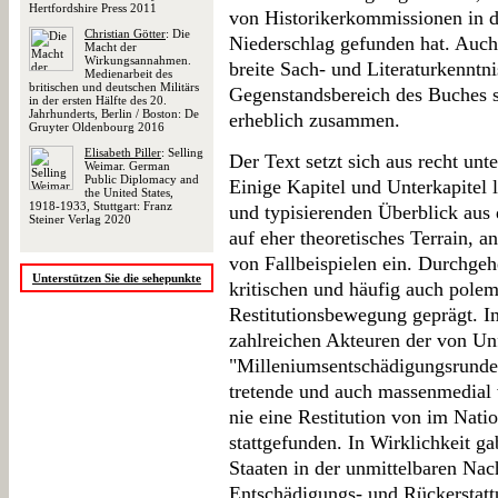
Hertfordshire Press 2011
von Historikerkommissionen in 
Christian Götter
: Die
Niederschlag gefunden hat. Auc
Macht der
Wirkungsannahmen.
breite Sach- und Literaturkenntn
Medienarbeit des
britischen und deutschen Militärs
Gegenstandsbereich des Buches 
in der ersten Hälfte des 20.
Jahrhunderts, Berlin / Boston: De
erheblich zusammen.
Gruyter Oldenbourg 2016
Elisabeth Piller
: Selling
Der Text setzt sich aus recht u
Weimar. German
Public Diplomacy and
Einige Kapitel und Unterkapitel l
the United States,
1918-1933, Stuttgart: Franz
und typisierenden Überblick aus 
Steiner Verlag 2020
auf eher theoretisches Terrain, an
von Fallbeispielen ein. Durchgeh
Unterstützen Sie die sehepunkte
kritischen und häufig auch pole
Restitutionsbewegung geprägt. Im
zahlreichen Akteuren der von Un
"Milleniumsentschädigungsrund
tretende und auch massenmedial v
nie eine Restitution von im Nat
stattgefunden. In Wirklichkeit ga
Staaten in der unmittelbaren Nac
Entschädigungs- und Rückerstatt