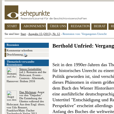
START
ABONNEMENT
ÜBER UNS
REDAKTION
BEIRAT
R
Sie sind hier:
Start
-
Ausgabe 15 (2015), Nr. 12
-
Rezension von: Vergangenes Unrecht
Berthold Unfried: Vergan
Rezension
Kommentar schreiben
Druckfassung
Thematisch verwandte
Seit in den 1990er-Jahren das T
Rezensionen:
Simon Geissbühler
für historisches Unrecht zu eine
(ed.): Romania and the
Holocaust. Events -
Politik geworden ist, sind vers
Contexts - Aftermath,
Hannover: Ibidem 2016
dieses Phänomen in einem größe
dem Buch des Wiener Historikers
Dan Michman
: Angst
eine ausführliche deutschsprach
vor den "Ostjuden".
Die Entstehung der
Untertitel "Entschädigung und Res
Ghettos während des
Holocaust. Aus dem Engl. übers.
Perspektive" erscheint allerding
von Udo Rennert,
Frankfurt/Main: Fischer
Anfang des Buches die weltweit
Taschenbuch Verlag 2011