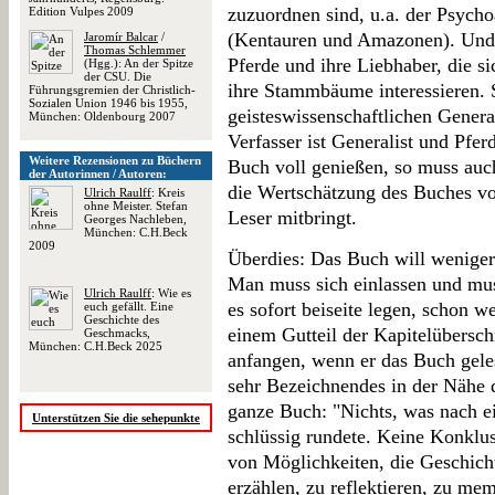
zuzuordnen sind, u.a. der Psych
Edition Vulpes 2009
(Kentauren und Amazonen). Und n
Jaromír Balcar
/
Thomas Schlemmer
Pferde und ihre Liebhaber, die s
(Hgg.): An der Spitze
der CSU. Die
ihre Stammbäume interessieren. 
Führungsgremien der Christlich-
Sozialen Union 1946 bis 1955,
geisteswissenschaftlichen Gener
München: Oldenbourg 2007
Verfasser ist Generalist und Pfer
Weitere Rezensionen zu Büchern
Buch voll genießen, so muss auch
der Autorinnen / Autoren:
die Wertschätzung des Buches vo
Ulrich Raulff
: Kreis
ohne Meister. Stefan
Leser mitbringt.
Georges Nachleben,
München: C.H.Beck
2009
Überdies: Das Buch will weniger
Man muss sich einlassen und mus
Ulrich Raulff
: Wie es
es sofort beiseite legen, schon w
euch gefällt. Eine
Geschichte des
einem Gutteil der Kapitelüberschr
Geschmacks,
München: C.H.Beck 2025
anfangen, wenn er das Buch gele
sehr Bezeichnendes in der Nähe de
ganze Buch: "Nichts, was nach e
Unterstützen Sie die sehepunkte
schlüssig rundete. Keine Konklu
von Möglichkeiten, die Geschic
erzählen, zu reflektieren, zu mem