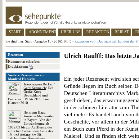
START
ABONNEMENT
ÜBER UNS
REDAKTION
BEIRAT
R
Sie sind hier:
Start
-
Ausgabe 16 (2016), Nr. 3
-
Rezension von: Das letzte Jahrhundert der P
Ulrich Raulff: Das letzte 
Rezension
Kommentar schreiben
Druckfassung
Weitere Rezensionen von
Ein jeder Rezensent wird sich s
Manfred Hanisch:
Jean-Jacques Becker
/
Gründe liegen im Buch selber. De
Gerd Krumeich
: Der
Große Krieg.
Deutschen Literaturarchivs Marb
Deutschland und
Frankreich 1914-1918, Essen:
geschrieben, das erwartungsgemä
Klartext 2010
in der schönen Literatur zum The
Hermann Hage
:
viel mehr: Es handelt auch von d
Amische Mennoniten
in Bayern. Von der
Geschichte, vor allem in der Mili
Einwanderung ab
1802/03 bis zur Auflösung der
ein Buch zum Pferd in der Kunstg
amischen Gemeinden Ende des
19. und Anfang des 20.
Malerei. Und es finden sich wei
Jahrhunderts, Regensburg: