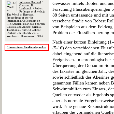
Johannes Haubold
/
Gewässer mittels Booten und ande
Giovanni B.
Forschung Flussüberquerungen b
Lanfranchi
/
Robert
Rollinger
et al. (eds.):
88 Seiten umfassende und mit u
The World of Berossos.
Proceedings of the 4th
versehene Studie von Robert Ro
International Colloquium on
»The Ancient Near East between
von Beispielen aus dem Feldzug A
Classical and Ancient Oriental
Traditions«, Hatfield College,
Problem der Flussüberquerung mi
Durham 7th-9th July 2010,
Wiesbaden: Harrassowitz 2013
Nach einer kurzen Einleitung (1-
(5-16) den verschiedenen Flussü
Unterstützen Sie die sehepunkte
dabei eingehend auf die literaris
Ereignissen. In chronologischer 
Überquerung der Donau im Somme
des Iaxartes im gleichen Jahr, d
sowie schließlich des Akesines g
genannten Fällen kamen neben B
Schwimmhilfen zum Einsatz, der
Quellen entweder als Ergebnis s
aber als normale Vorgehensweis
wird. Eine genaue Rekonstrukti
erlauben die vorhandenen Quellen