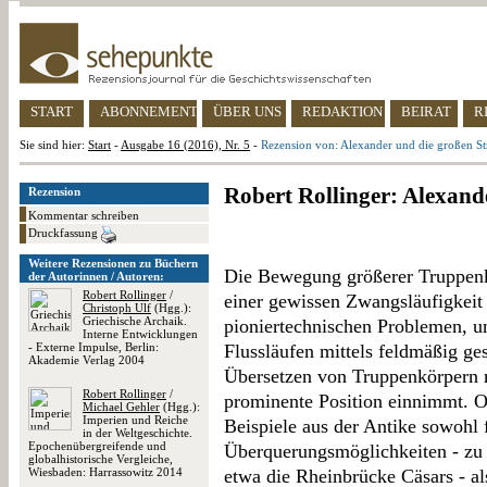
START
ABONNEMENT
ÜBER UNS
REDAKTION
BEIRAT
R
Sie sind hier:
Start
-
Ausgabe 16 (2016), Nr. 5
-
Rezension von: Alexander und die großen S
Robert Rollinger: Alexand
Rezension
Kommentar schreiben
Druckfassung
Weitere Rezensionen zu Büchern
Die Bewegung größerer Truppenkö
der Autorinnen / Autoren:
Robert Rollinger
/
einer gewissen Zwangsläufigkeit 
Christoph Ulf
(Hgg.):
Griechische Archaik.
pioniertechnischen Problemen, u
Interne Entwicklungen
- Externe Impulse, Berlin:
Flussläufen mittels feldmäßig ge
Akademie Verlag 2004
Übersetzen von Truppenkörpern m
Robert Rollinger
/
prominente Position einnimmt. O
Michael Gehler
(Hgg.):
Imperien und Reiche
Beispiele aus der Antike sowohl 
in der Weltgeschichte.
Epochenübergreifende und
Überquerungsmöglichkeiten - zu 
globalhistorische Vergleiche,
Wiesbaden: Harrassowitz 2014
etwa die Rheinbrücke Cäsars - al