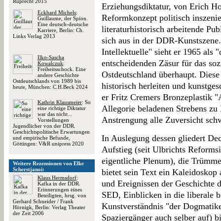
Ruprecht 2015
Erziehungsdiktatur, von Erich H
Eckhard Michels
:
Reformkonzept politisch inszenie
Guillaume, der Spion.
Eine deutsch-deutsche
literaturhistorisch arbeitende Pu
Karriere, Berlin: Ch.
Links Verlag 2013
sich aus in der DDR-Kunstszene
Intellektuelle" sieht er 1965 als 
Ilko-Sascha
entscheidenden Zäsur für das soz
Kowalczuk
:
Freiheitsschock. Eine
Ostdeutschland überhaupt. Diese 
andere Geschichte
Ostdeutschlands von 1989 bis
historisch herleiten und kunstges
heute, München: C.H.Beck 2024
er Fritz Cremers Bronzeplastik "
Kathrin Klausmeier
: So
Allegorie beladenen Strebens zu
eine richtige Diktatur
war das nicht...
Anstrengung alle Zuversicht sch
Vorstellungen
Jugendlicher von der DDR.
Geschichtspolitische Erwartungen
In Auslegung dessen gliedert Dec
und empirische Befunde,
Göttingen: V&R unipress 2020
Aufstieg (seit Ulbrichts Reforms
eigentliche Plenum), die Trümme
Weitere Rezensionen von Elke
Scherstjanoi:
bietet sein Text ein Kaleidoskop
Klaus Hermsdorf
:
und Ereignissen der Geschichte 
Kafka in der DDR.
Erinnerungen eines
SED, Einblicken in die liberale b
Beteiligten, hrsg. von
Gerhard Schneider / Frank
Kunstverständnis "der Dogmatiker
Hörnigk, Berlin: Verlag Theater
der Zeit 2006
Spaziergänger auch selber auf) bi