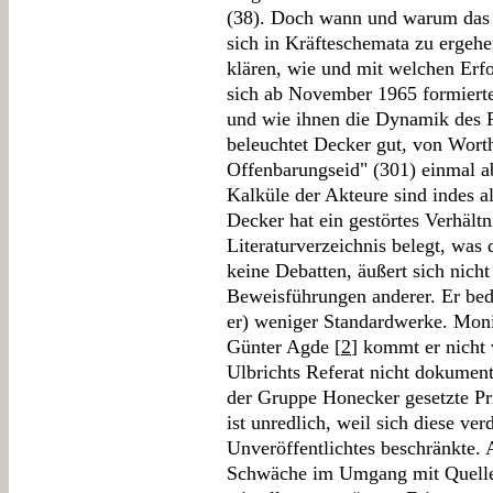
(38). Doch wann und warum das u
sich in Kräfteschemata zu ergehe
klären, wie und mit welchen Erf
sich ab November 1965 formierte,
und wie ihnen die Dynamik des P
beleuchtet Decker gut, von Worth
Offenbarungseid" (301) einmal a
Kalküle der Akteure sind indes 
Decker hat ein gestörtes Verhält
Literaturverzeichnis belegt, was 
keine Debatten, äußert sich nich
Beweisführungen anderer. Er bedi
er) weniger Standardwerke. Moni
Günter Agde [
2
] kommt er nicht 
Ulbrichts Referat nicht dokument
der Gruppe Honecker gesetzte Prio
ist unredlich, weil sich diese ve
Unveröffentlichtes beschränkte.
Schwäche im Umgang mit Quellen