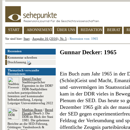
START
ABONNEMENT
ÜBER UNS
REDAKTION
BEIRAT
R
Sie sind hier:
Start
-
Ausgabe 16 (2016), Nr. 5
-
Rezension von: 1965
Gunnar Decker: 1965
Rezension
Kommentar schreiben
Druckfassung
Thematisch verwandte
Ein Buch zum Jahr 1965 in der 
Rezensionen:
Daniel Fischer
:
(Schön)Geist und Macht, Emanzi
Stadtbürgerlicher
Eigensinn in der DDR?
und -unvermögen im Staatssozial
DDR-Stadtjubiläen
zwischen parteipolitischer
kam in der DDR vieles in Beweg
Intention und kommunaler
Plenum der SED. Das heute so 
Selbstdarstellung, Leipzig:
Leipziger Universitätsverlag 2022
Dezember 1965 gilt als der massiv
Matthias Braun
/
Bernd
der SED gegen experimentierfreud
Florath
(Bearb.): Die
DDR im Blick der Stasi
Feldzug der Verleumdung und spie
1981. Die geheimen
Berichte an die SED-Führung,
öffentliche Zeugnis parteibürok
Göttingen: Vandenhoeck &