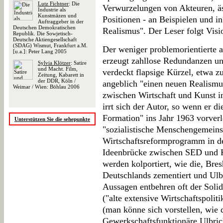
Lutz Fichtner
: Die
Verwurzelungen von Akteuren, äs
Industrie als
Kunstmäzen und
Positionen - an Beispielen und in
Auftraggeber in der
Deutschen Demokratischen
Realismus". Der Leser folgt Vis
Republik. Die Sowjetisch-
Deutsche Aktiengesellschaft
(SDAG) Wismut, Frankfurt a.M.
Der weniger problemorientierte a
[u.a.]: Peter Lang 2005
erzeugt zahllose Redundanzen un
Sylvia Klötzer
: Satire
und Macht. Film,
verdeckt flapsige Kürzel, etwa z
Zeitung, Kabarett in
der DDR, Köln /
angeblich "einen neuen Realismu
Weimar / Wien: Böhlau 2006
zwischen Wirtschaft und Kunst 
irrt sich der Autor, so wenn er d
Formation" ins Jahr 1963 vorverl
Unterstützen Sie die sehepunkte
"sozialistische Menschengemeins
Wirtschaftsreformprogramm in de
Ideenbrücke zwischen SED und K
werden kolportiert, wie die, Bre
Deutschlands zementiert und Ulbr
Aussagen entbehren oft der Solid
("alte extensive Wirtschaftspolitik
(man könne sich vorstellen, wie d
Gewerkschaftsfunktionäre Ulbrich