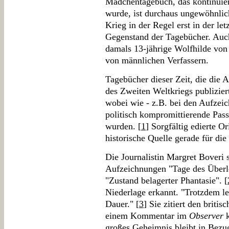
Mädchentagebuch, das kontinuierl
wurde, ist durchaus ungewöhnli
Krieg in der Regel erst in der l
Gegenstand der Tagebücher. Auch
damals 13-jährige Wolfhilde von
von männlichen Verfassern.
Tagebücher dieser Zeit, die die
des Zweiten Weltkriegs publiziert
wobei wie - z.B. bei den Aufzei
politisch kompromittierende Pass
wurden. [
1
] Sorgfältig edierte O
historische Quelle gerade für di
Die Journalistin Margret Boveri 
Aufzeichnungen "Tage des Überl
"Zustand belagerter Phantasie". [
Niederlage erkannt. "Trotzdem l
Dauer." [
3
] Sie zitiert den britis
einem Kommentar im
Observer
k
großes Geheimnis bleibt in Bezu