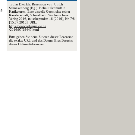
Tobias Dietrich: Rezension von: Ulrich
Schnakenberg (Hg.): Helmut Schmidt in
ie
Karikaturen. Eine visuelle Geschichte seiner
Kanzlerschaft, Schwalbach: Wochenschau-
Verlag 2016, in: sehepunkte 16 (2016), Nr. 7/8
[15.07.2016], URL:
https://www.sehepunkte.de
/2016/07/28447.html
Bitte geben Sie beim Zitieren dieser Rezension
die exakte URL und das Datum Ihres Besuchs
dieser Online-Adresse an.