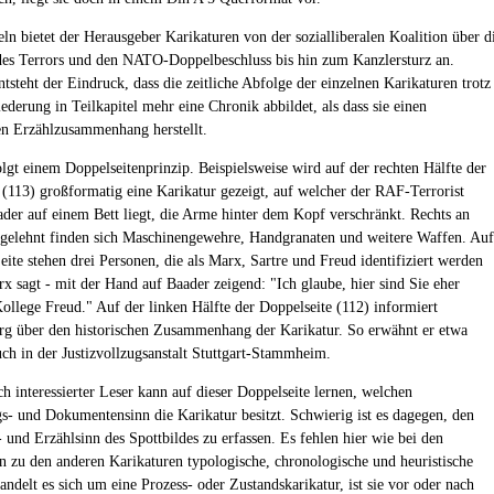
eln bietet der Herausgeber Karikaturen von der sozialliberalen Koalition über d
des Terrors und den NATO-Doppelbeschluss bis hin zum Kanzlersturz an.
tsteht der Eindruck, dass die zeitliche Abfolge der einzelnen Karikaturen trotz
ederung in Teilkapitel mehr eine Chronik abbildet, als dass sie einen
en Erzählzusammenhang herstellt.
lgt einem Doppelseitenprinzip. Beispielsweise wird auf der rechten Hälfte der
 (113) großformatig eine Karikatur gezeigt, auf welcher der RAF-Terrorist
der auf einem Bett liegt, die Arme hinter dem Kopf verschränkt. Rechts an
 gelehnt finden sich Maschinengewehre, Handgranaten und weitere Waffen. Auf
eite stehen drei Personen, die als Marx, Sartre und Freud identifiziert werden
x sagt - mit der Hand auf Baader zeigend: "Ich glaube, hier sind Sie eher
Kollege Freud." Auf der linken Hälfte der Doppelseite (112) informiert
g über den historischen Zusammenhang der Karikatur. So erwähnt er etwa
uch in der Justizvollzugsanstalt Stuttgart-Stammheim.
ch interessierter Leser kann auf dieser Doppelseite lernen, welchen
s- und Dokumentensinn die Karikatur besitzt. Schwierig ist es dagegen, den
 und Erzählsinn des Spottbildes zu erfassen. Es fehlen hier wie bei den
en zu den anderen Karikaturen typologische, chronologische und heuristische
ndelt es sich um eine Prozess- oder Zustandskarikatur, ist sie vor oder nach