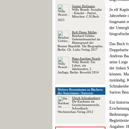
Gunter Hofmann
:
In elf Kapit
Willy Brandt. Sozialist
- Kanzler - Patriot,
Jahrzehnte 
München: C.H.Beck
2023
Insgesamt en
der Untergli
Rolf-Dieter Müller
:
biografisch
Reinhard Gehlen.
Geheimdienstchef im
Hintergrund der
Das Buch fo
Bonner Republik. Die Biographie,
Berlin: Ch. Links Verlag 2017
Doppelseite
Andreas Baa
Hans-Joachim Noack
:
seine Liege
Willy Brandt. Ein
Leben, ein
der linken S
Jahrhundert, 2.
Auflage, Berlin: Rowohlt 2014
können. Mar
zuständig, 
Schnakenber
Weitere Rezensionen zu Büchern
Sartres Bes
der Autorinnen / Autoren:
Ulrich Schnakenberg
:
Die Karikatur im
Ein historis
Geschichtsunterricht,
Erscheinung
Schwalbach:
Wochenschau-Verlag 2012
Bedeutungs-
Begleittext
Angaben: Ha