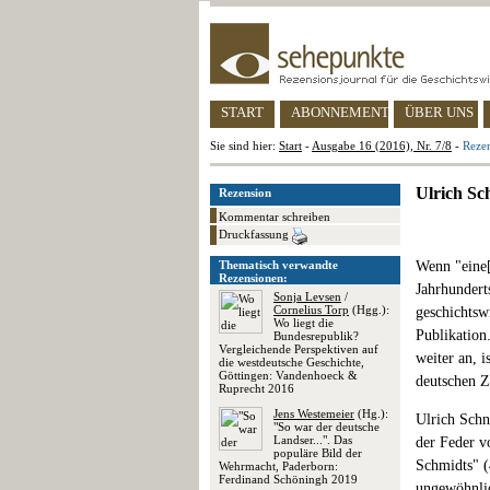
START
ABONNEMENT
ÜBER UNS
Sie sind hier:
Start
-
Ausgabe 16 (2016), Nr. 7/8
-
Rezen
Ulrich Sc
Rezension
Kommentar schreiben
Druckfassung
Thematisch verwandte
Wenn "eine[
Rezensionen:
Jahrhundert
Sonja Levsen
/
Cornelius Torp
(Hgg.):
geschichtsw
Wo liegt die
Publikation
Bundesrepublik?
Vergleichende Perspektiven auf
weiter an, i
die westdeutsche Geschichte,
Göttingen: Vandenhoeck &
deutschen Z
Ruprecht 2016
Jens Westemeier
(Hg.):
Ulrich Schn
"So war der deutsche
Landser...". Das
der Feder v
populäre Bild der
Schmidts" (
Wehrmacht, Paderborn:
Ferdinand Schöningh 2019
ungewöhnlic