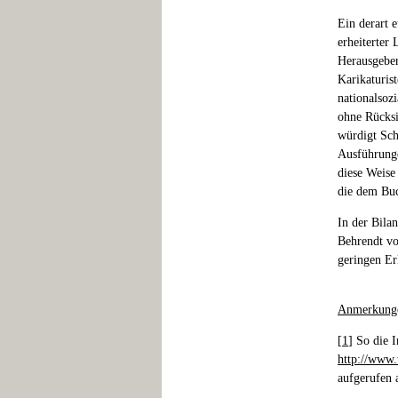
Ein derart 
erheiterter
Herausgeber
Karikaturis
nationalsoz
ohne Rücksi
würdigt Sch
Ausführunge
diese Weise 
die dem Buc
In der Bila
Behrendt vo
geringen Er
Anmerkung
[
1
] So die 
http://www.
aufgerufen 