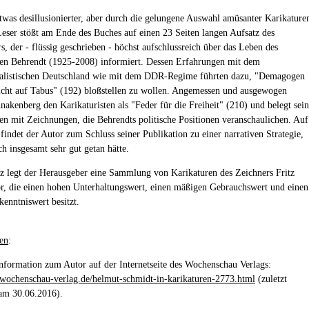
etwas desillusionierter, aber durch die gelungene Auswahl amüsanter Karikature
 Leser stößt am Ende des Buches auf einen 23 Seiten langen Aufsatz des
s, der - flüssig geschrieben - höchst aufschlussreich über das Leben des
ten Behrendt (1925-2008) informiert. Dessen Erfahrungen mit dem
ialistischen Deutschland wie mit dem DDR-Regime führten dazu, "Demagogen
cht auf Tabus" (192) bloßstellen zu wollen. Angemessen und ausgewogen
nakenberg den Karikaturisten als "Feder für die Freiheit" (210) und belegt sei
n mit Zeichnungen, die Behrendts politische Positionen veranschaulichen. Auf
findet der Autor zum Schluss seiner Publikation zu einer narrativen Strategie,
h insgesamt sehr gut getan hätte.
nz legt der Herausgeber eine Sammlung von Karikaturen des Zeichners Fritz
r, die einen hohen Unterhaltungswert, einen mäßigen Gebrauchswert und einen
kenntniswert besitzt.
en
:
Information zum Autor auf der Internetseite des Wochenschau Verlags:
wochenschau-verlag.de/helmut-schmidt-in-karikaturen-2773.html
(zuletzt
am 30.06.2016).