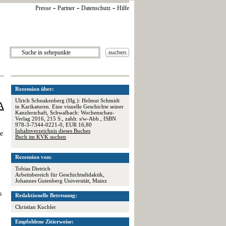
-
-
-
Presse
Partner
Datenschutz
Hilfe
Rezension über:
Ulrich Schnakenberg (Hg.): Helmut Schmidt
A
in Karikaturen. Eine visuelle Geschichte seiner
Kanzlerschaft, Schwalbach: Wochenschau-
Verlag 2016, 215 S., zahlr. s/w-Abb., ISBN
978-3-7344-0221-0, EUR 16,80
Inhaltsverzeichnis dieses Buches
ie
Buch im KVK suchen
Rezension von:
Tobias Dietrich
Arbeitsbereich für Geschichtsdidaktik,
Johannes Gutenberg Universität, Mainz
s
Redaktionelle Betreuung:
Christian Kuchler
Empfohlene Zitierweise: