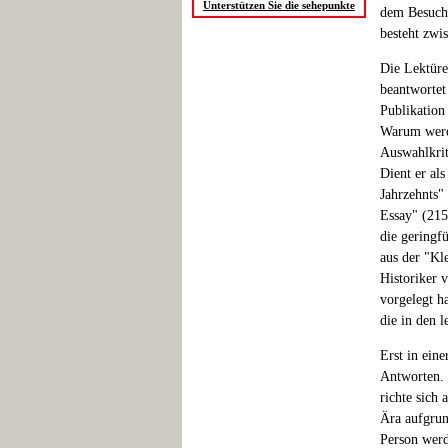
Unterstützen Sie die sehepunkte
dem Besuch 
besteht zwi
Die Lektüre
beantwortet
Publikation
Warum werde
Auswahlkrit
Dient er al
Jahrzehnts"
Essay" (215
die geringf
aus der "Kl
Historiker 
vorgelegt h
die in den l
Erst in ein
Antworten. 
richte sich
Ära aufgrun
Person werd