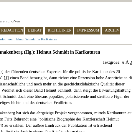
REDAKTION
BEIRAT
RICHTLINIEN
IMPRESSUM
ARCHIV
sion von: Helmut Schmidt in Karikaturen
hnakenberg (Hg.): Helmut Schmidt in Karikaturen
A
Textgröße:
A
r] der führenden deutschen Experten für die politische Karikatur des 20.
s" [
1
] einen Band herausgibt, dann richtet eine Rezension hohe Ansprüche an d
issenschaftliche und noch mehr an die geschichtsdidaktische Qualität dieser
. Widmet sich dieser Band Helmut Schmidt, dann steigt die Erwartungshaltung
st Schmidt doch eine überaus populäre, polarisierende und streitbare Figur der
eitgeschichte und des deutschen Feuilletons.
akenberg hat sich das ehrgeizige Projekt vorgenommen, mittels Karikaturen au
on Fritz Behrendt eine "politische Biographie der Kanzlerschaft Helmut
4) zu erzählen. Der äußere Eindruck der Publikation ist erfrischend
h, liegt sie doch in einem Din A 5 Querformat vor.