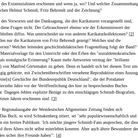
des Existenzialisten erschienen und wenn ja, wo? Und welcher Zusammenhan
schen Helmut Schmidt, Fritz Behrendt und der Zeichnung?
 des Vorwortes und der Danksagung, die den Karikaturen vorangestellt sind,
 diese Fragen nicht. Der Gebrauchswert ebenso wie der Erkenntniswert der
 bleiben diffus. Was unterscheidet sie von anderen Karikaturkollektionen? [
2
]
n nur die Karikaturen von Fritz Behrendt gezeigt? Welches sind die
erien? Welcher leitenden geschichtsdidaktischen Fragestellung folgt der Band?
s Materialvorlage für den Unterricht oder den Erben des "sozialdemokratischen
 als nostalgische Erinnerung? Kaum mehr Antworten vermag der "brillante
) von Manfred Görtemaker zu geben. Denn es handelt sich bei diesem Text um
ügig gekürzte, mit Zwischenüberschriften versehene Reproduktion eines Auszug
eine[n] Geschichte der Bundesrepublik Deutschland", die der Potsdamer
vierzehn Jahre vor der Veröffentlichung des hier zu besprechenden Buches
at. Dagegen fehlen explizite Bezüge zu den einschlägigen Schmidt-Biografien,
etzten Jahren erschienen sind. [
3
]
er Regionalausgabe der Westdeutschen Allgemeinen Zeitung finden sich
Das Buch, so wird Schnakenberg zitiert, sei "sehr populärwissenschaftlich und
 an ein breites Publikum. 'Ich möchte jüngere Schmidt-Fans ansprechen, die dies
d ihres Alters nicht selbst miterleben konnten. Aber auch ältere Bewunderer de
en sicher ihre Freunde haben'". [
4
]