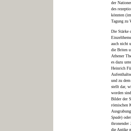
der Natione
des rezepti
könnten (im
Tagung zu 
Die Stärke d
Einzelthem
auch nicht 
die Briten 
Athener The
es dazu unt
Heinrich Fü
Aufenthaltso
und zu dem 
stellt dar,
worden sind
Bilder der 
römischen K
Ausgrabung
Spade
) ode
thronender 
die Antike 