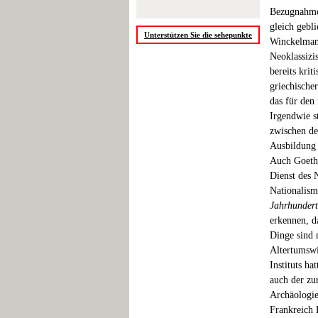
Bezugnahmen
gleich gebl
Unterstützen Sie die sehepunkte
Winckelman
Neoklassizi
bereits krit
griechische
das für den
Irgendwie s
zwischen de
Ausbildung 
Auch Goethe
Dienst des 
Nationalism
Jahrhundert
erkennen, d
Dinge sind n
Altertumswi
Instituts h
auch der zu
Archäologie
Frankreich 