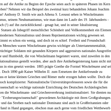
 auf die Antike zu Beginn der Epoche seien auch in späteren Phasen im Kern
ieben? Nehmen wir das Beispiel des zweimal kurz behandelten Johann Joachim
n! Anthony D. Smith wie auch Athena S. Leoussi sehen in Winckelmanns
smus, seinem Neuhumanismus, wie man dann im Laufe des 19. Jahrhunderts -
isch (!) auf ihn zurückblickend - gesagt hat, und in seiner Idealisierung
r Statuen als Inbegriff menschlicher Schönheit und Vollkommenheit ein Elemen
 modernen Nationalismus und dessen Repräsentationen wichtig gewesen sei.
timmt es schon ein wenig, und doch ist es schief. Freiheit und Freundschaft
n Menschen waren Winckelmann gewiss wichtiger als Untertanenmentalität,
tüchtiger Soldaten mit gesunden Körpern und aggressives nationales Ausgreife
 und Humboldt, die von Winckelmann begeistert waren, sind zuweilen in den
Nationalismus gestellt worden, aber auch ihre Antikebegeisterung kann nicht mi
us in eins gesetzt werden. 1805 prägte Goethe die Formel
Winckelmann und se
. Doch 1890 gab Kaiser Wilhelm II. zum Entsetzen der Antikefreunde zu
ass er keine kleinen Griechen und Römer mehr erzogen haben wollte. Doch die
och komplizierter. Nationalistische Universitätsprofessoren sowie die für die
ssenschaft so wichtige nationale Einrichtung des Deutschen Archäologischen
atten die Winckelmann- und Griechenverehrung institutionalisiert. Sie dienten n
r "Eroberungswissenschaft" gewordenen Archäologie mit ihren Großgrabungen
 und das Streben nach nationaler Dominanz sind auch in Großbritannien oder
Hand in Hand gegangen, obschon man auch gerne vom friedlichen Wettbewerb