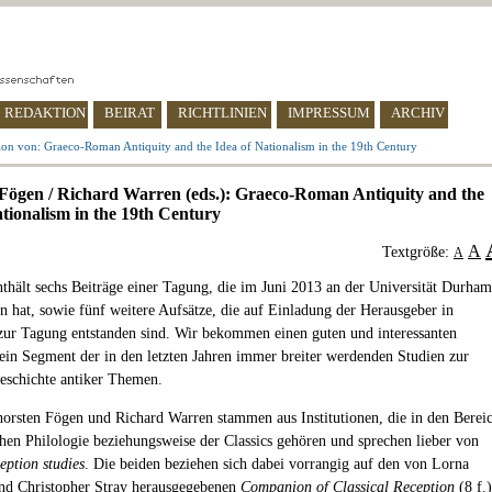
REDAKTION
BEIRAT
RICHTLINIEN
IMPRESSUM
ARCHIV
ion von: Graeco-Roman Antiquity and the Idea of Nationalism in the 19th Century
Fögen / Richard Warren (eds.): Graeco-Roman Antiquity and the
ationalism in the 19th Century
A
Textgröße:
A
thält sechs Beiträge einer Tagung, die im Juni 2013 an der Universität Durham
en hat, sowie fünf weitere Aufsätze, die auf Einladung der Herausgeber in
ur Tagung entstanden sind. Wir bekommen einen guten und interessanten
 ein Segment der in den letzten Jahren immer breiter werdenden Studien zur
eschichte antiker Themen.
orsten Fögen und Richard Warren stammen aus Institutionen, die in den Berei
chen Philologie beziehungsweise der Classics gehören und sprechen lieber von
ception studies
. Die beiden beziehen sich dabei vorrangig auf den von Lorna
nd Christopher Stray herausgegebenen
Companion of Classical Reception
(8 f.)