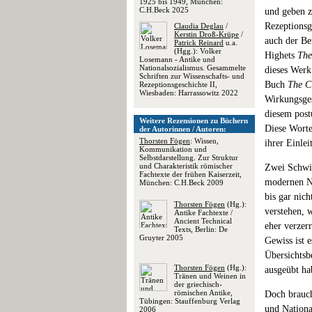
1925 bis 1949, München:
C.H.Beck 2025
und geben zu
Rezeptionsg
Claudia Deglau
/
Kerstin Droß-Krüpe
/
auch der Be
Patrick Reinard
u.a.
(Hgg.): Volker
Highets
The
Losemann - Antike und
Nationalsozialismus. Gesammelte
dieses Werk
Schriften zur Wissenschafts- und
Buch
The Cl
Rezeptionsgeschichte II,
Wiesbaden: Harrassowitz 2022
Wirkungsges
diesem postu
Weitere Rezensionen zu Büchern
Diese Worte
der Autorinnen / Autoren:
Thorsten Fögen
: Wissen,
ihrer Einle
Kommunikation und
Selbstdarstellung. Zur Struktur
und Charakteristik römischer
Zwei Schwie
Fachtexte der frühen Kaiserzeit,
modernen Na
München: C.H.Beck 2009
bis gar nic
Thorsten Fögen
(Hg.):
verstehen, 
Antike Fachtexte /
Ancient Technical
eher verzer
Texts, Berlin: De
Gruyter 2005
Gewiss ist 
Übersichtsb
Thorsten Fögen
(Hg.):
ausgeübt hab
Tränen und Weinen in
der griechisch-
römischen Antike,
Doch brauch
Tübingen: Stauffenburg Verlag
und Nationa
2006