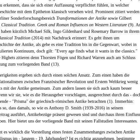
 erkennen, dass sie sich einer Auffassung verpflichtet fühlen, in welcher
eschichte mit dem Epitheton klassisch versehen wird. Prominent zitiert werden
rliner Sonderforschungsbereich
Transformationen der Antike
sowie Gilbert
 Classical Tradition. Greek and Roman Influences on Western Literature
(9). A
 haben kürzlich Michael Silk, Ingo Gildenhard und Rosemary Barrow in ihrem
assical Tradition
(2014) mit Nachdruck erinnert: Es geht ihnen um
chichte der Antike, als gebe es eine Tradition bis in die Gegenwart, wobei in
lierten Kontinuum, doch gilt: "Every age finds what it wants in the classics."
 Highets zitieren denn Thorsten Fögen und Richard Warren auch am Schluss
itung zum vorliegenden Band (13).
rigkeiten ergeben sich durch einen solchen Ansatz. Zum einen haben die
tionalismen zwischen Französischer Revolution und Erstem Weltkrieg wenig
hts mit der Antike gemeinsam. Zum andern lassen sie sich auch kaum besser
wenn wir sie, wie es die Herausgeber vorschlagen, ausgerechnet durch das - doc
rende - "Prisma" der griechisch-römischen Antike betrachten (1). Immerhin:
es so, dass damals, so wie es Anthony D. Smith (1939-2016) in seinem
eitrag ausführt, Antikebezüge präsent gewesen sind und durchaus ihren Einfluss
en. Hier bietet uns der vorliegende Band mit seinen Fallstudien Interessantes.
t es wirklich die Vorstellung eines festen Zusammenhanges zwischen Antike
lismus im - langem - 19. Jahrhundert? Ist es richtig anzunehmen, bestimmte