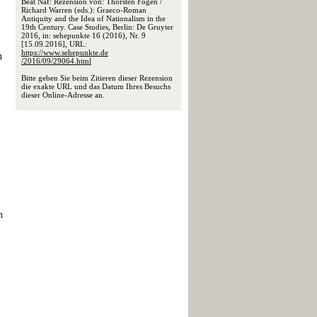
Beat Näf: Rezension von: Thorsten Fögen /
Richard Warren (eds.): Graeco-Roman
Antiquity and the Idea of Nationalism in the
19th Century. Case Studies, Berlin: De Gruyter
2016, in: sehepunkte 16 (2016), Nr. 9
[15.09.2016], URL:
https://www.sehepunkte.de
n
/2016/09/29064.html
Bitte geben Sie beim Zitieren dieser Rezension
die exakte URL und das Datum Ihres Besuchs
dieser Online-Adresse an.
h