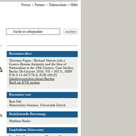
-
-
-
Presse
Partner
Datenschutz
Hilfe
Rezension über:
Thorsten Fögen / Richard Warren (eds.):
Graeco-Roman Antiquity and the Idea of
A
Nationalism in the 19th Century. Case Studies,
Berlin: De Gruyter 2016, VII + 305 S., ISBN
978-3-11-047178-6, EUR 109,95
Inhaltsverzeichnis dieses Buches
Buch im KVK suchen
Rezension von:
Beat Näf
Historisches Seminar, Universität Zürich
Redaktionelle Betreuung:
ch
Matthias Haake
Empfohlene Zitierweise: