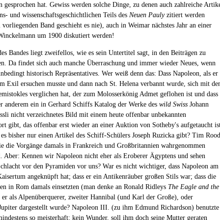
n gesprochen hat. Gewiss werden solche Dinge, zu denen auch zahlreiche Artik
ons- und wissenschaftsgeschichtlichen Teils des
Neuen Pauly
zitiert werden
 vorliegenden Band geschieht es nie), auch in Weimar nächstes Jahr an einer
Winckelmann um 1900 diskutiert werden!
es Bandes liegt zweifellos, wie es sein Untertitel sagt, in den Beiträgen zu
en. Da findet sich auch manche Überraschung und immer wieder Neues, wenn
unbedingt historisch Repräsentatives. Wer weiß denn das: Dass Napoleon, als er
um Exil ersuchen musste und dann nach St. Helena verbannt wurde, sich mit d
mistokles verglichen hat, der zum Molosserkönig Admet geflohen ist und dass
er anderem ein in Gerhard Schiffs Katalog der Werke des
wild Swiss
Johann
ssli nicht verzeichnetes Bild mit einem heute offenbar unbekannten
rt gibt, das offenbar erst wieder an einer Auktion von Sotheby's aufgetaucht is
es bisher nur einen Artikel des Schiff-Schülers Joseph Ruzicka gibt? Tim Roo
 wie die Vorgänge damals in Frankreich und Großbritannien wahrgenommen
. Aber: Kennen wir Napoleon nicht eher als Eroberer Ägyptens und sehen
Schlacht vor den Pyramiden vor uns? War es nicht wichtiger, dass Napoleon am
aisertum angeknüpft hat; dass er ein Antikenräuber großen Stils war; dass die
en in Rom damals einsetzten (man denke an Ronald Ridleys
The Eagle and the
r er als Alpenüberquerer, zweiter Hannibal (und Karl der Große), oder
Jupiter dargestellt wurde? Napoleon III. (zu ihm Edmund Richardson) benutzte
mindestens so meisterhaft; kein Wunder, soll ihm doch seine Mutter geraten