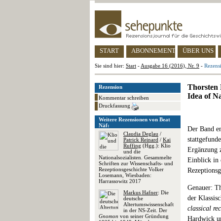
START
ABONNEMENT
ÜBER UNS
Sie sind hier:
Start
-
Ausgabe 16 (2016), Nr. 9
-
Rezens
Thorsten 
Rezension
Idea of N
Kommentar schreiben
Druckfassung
Weitere Rezensionen von Beat
Näf:
Der Band en
Claudia Deglau
/
stattgefund
Patrick Reinard
/
Kai
Ruffing
(Hgg.): Klio
Ergänzung z
und die
Nationalsozialisten. Gesammelte
Einblick in
Schriften zur Wissenschafts- und
Rezeptionsgeschichte Volker
Rezeptionsg
Losemann, Wiesbaden:
Harrassowitz 2017
Genauer: Th
Markus Hafner
: Die
der Klassis
deutsche
Altertumswissenschaft
classical re
in der NS-Zeit. Der
Gnomon
von seiner Gründung
Hardwick u