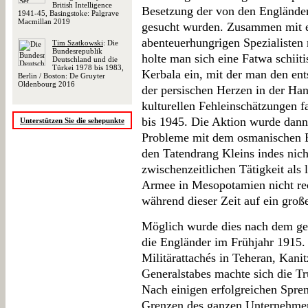
British Intelligence
Besetzung der von den Engländer
1941-45, Basingstoke: Palgrave
Macmillan 2019
gesucht wurden. Zusammen mit e
abenteuerhungrigen Spezialisten
Tim Szatkowski
: Die
Bundesrepublik
holte man sich eine Fatwa schiit
Deutschland und die
Türkei 1978 bis 1983,
Kerbala ein, mit der man den en
Berlin / Boston: De Gruyter
Oldenbourg 2016
der persischen Herzen in der Han
kulturellen Fehleinschätzungen f
bis 1945. Die Aktion wurde dann
Unterstützen Sie die sehepunkte
Probleme mit dem osmanischen Bü
den Tatendrang Kleins indes nich
zwischenzeitlichen Tätigkeit als
Armee in Mesopotamien nicht rec
während dieser Zeit auf ein groß
Möglich wurde dies nach dem ges
die Engländer im Frühjahr 1915.
Militärattachés in Teheran, Kani
Generalstabes machte sich die T
Nach einigen erfolgreichen Spr
Grenzen des ganzen Unternehmens