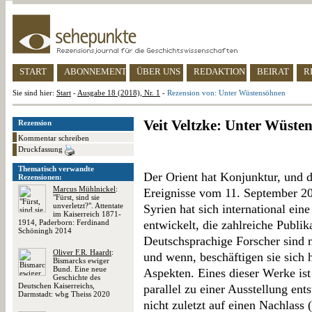
START
ABONNEMENT
ÜBER UNS
REDAKTION
BEIRAT
R
Sie sind hier:
Start
-
Ausgabe 18 (2018), Nr. 1
-
Rezension von: Unter Wüstensöhnen
Veit Veltzke: Unter Wüste
Rezension
Kommentar schreiben
Druckfassung
Thematisch verwandte
Der Orient hat Konjunktur, und d
Rezensionen:
Marcus Mühlnickel
:
Ereignisse vom 11. September 20
"Fürst, sind sie
unverletzt?". Attentate
Syrien hat sich international eine
im Kaiserreich 1871-
1914, Paderborn: Ferdinand
entwickelt, die zahlreiche Publik
Schöningh 2014
Deutschsprachige Forscher sind 
Oliver F.R. Haardt
:
und wenn, beschäftigen sie sich 
Bismarcks ewiger
Bund. Eine neue
Aspekten. Eines dieser Werke ist 
Geschichte des
Deutschen Kaiserreichs,
parallel zu einer Ausstellung ents
Darmstadt: wbg Theiss 2020
nicht zuletzt auf einen Nachlass (