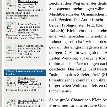
Barbara Stambolis
:
zeichnet den Weg einer der deuts
Aufgewachsen in
"eiserner Zeit".
Sabotageunternehmungen während
Kriegskinder zwischen
Erstem Weltkrieg und
Machtbereich des Osmanischen Re
Weltwirtschaftskrise, Gießen:
Psychosozial 2014
nach Persien. Der Autor beschre
Christoph Nonn
: 12
beiden Protagonisten Fritz Klein 
Tage und ein halbes
Jahrhundert. Eine
Rubarth). Klein, ein unsteter, eh
Geschichte des
einer wohlhabenden Unternehmerf
Deutschen Kaiserreichs 1871-
1918, München: C.H.Beck 2020
Industriegesellschaft wie der des
Eckart Conze
: Schatten
gewann der eingeschlagenen mili
des Kaiserreichs. Die
Reichsgründung von
nötigen Disziplin wenig ab und 
1871 und ihr
schwieriges Erbe, München: dtv
Ersten Weltkrieg auf eigene Kost
2020
diplomatischen Vertretungen nac
geschickt. Das nötige Geld besch
Weitere Rezensionen von Bernd
"märchenhaftes Spielerglück" (51
Lemke:
Carl Alexander
Orientreisende konnten sich ihr
Krethlow
: Bagdad
1915/17. Weltkrieg in
bürgerlichen Wohlstand leisten 
der Wüste, Paderborn:
Ferdinand Schöningh 2018
Oppenheim).
Seine große Chance sah Klein b
Adrian O'Sullivan
: The
Bagdad Set. Iraq
Freiwillige für eine größere Ope
through the Eyes of