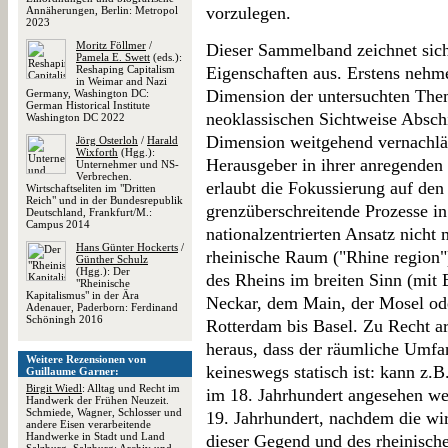
vorzulegen.
Annäherungen, Berlin: Metropol
2023
Moritz Föllmer
/
Dieser Sammelband zeichnet sic
Pamela E. Swett
(eds.):
Reshaping Capitalism
Eigenschaften aus. Erstens nehme
in Weimar and Nazi
Dimension der untersuchten The
Germany, Washington DC:
German Historical Institute
neoklassischen Sichtweise Absch
Washington DC 2022
Dimension weitgehend vernachläs
Jörg Osterloh
/
Harald
Wixforth
(Hgg.):
Herausgeber in ihrer anregenden 
Unternehmer und NS-
Verbrechen.
erlaubt die Fokussierung auf de
Wirtschaftseliten im "Dritten
Reich" und in der Bundesrepublik
grenzüberschreitende Prozesse i
Deutschland, Frankfurt/M.:
Campus 2014
nationalzentrierten Ansatz nicht 
Hans Günter Hockerts
/
rheinische Raum ("Rhine region")
Günther Schulz
(Hgg.): Der
des Rheins im breiten Sinn (mit
"Rheinische
Kapitalismus" in der Ära
Neckar, dem Main, der Mosel ode
Adenauer, Paderborn: Ferdinand
Schöningh 2016
Rotterdam bis Basel. Zu Recht 
heraus, dass der räumliche Umfa
Weitere Rezensionen von
keineswegs statisch ist: kann z.
Guillaume Garner:
Birgit Wiedl
: Alltag und Recht im
im 18. Jahrhundert angesehen we
Handwerk der Frühen Neuzeit.
Schmiede, Wagner, Schlosser und
19. Jahrhundert, nachdem die wi
andere Eisen verarbeitende
Handwerke in Stadt und Land
dieser Gegend und des rheinisc