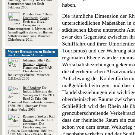
Salzburg, Salzburg: Archiv und
Statistisches Amt der Stadt
haben.
Salzburg 2006
Pim den Boer
/
Heinz
Die räumliche Dimension der Rh
Duchhardt
/
Georg
Kreis
u.a. (Hgg.):
unterschiedlichen Maßstäben in
Europäische
Erinnerungsorte 1. Mythen und
städtischen Ebene untersucht Ant
Grundbegriffe des europäischen
zwar den Gegensatz zwischen ihre
Selbstverständnisses, München:
Oldenbourg 2011
Schifffahrt und ihrer Umorientier
Tourismus) und der Wahrung städ
Weitere Rezensionen zu Büchern
der Autorinnen / Autoren:
regionalen Ebene war der rheini
Johannes Bähr
/
Ralf
Wirtschaftsbeziehungen gekennze
Banken
/
Thomas
Flemming
: Die MAN.
die oberrheinischen Absatzmärk
Eine deutsche
Industriegeschichte, München:
Aufschwung der Kohlenförderung
C.H.Beck 2008
maßgeblich beitrugen, und dass 
Ralf Banken
: Die
Handelsbeziehungen ein wichtiger
Industrialisierung der
Saarregion 1815-1914.
oberrheinischen Raums zwische
Band 2: Take-Off-
Phase und Hochindustrialisierung
Schließlich wird der Rhein als ü
1850-1914, Stuttgart: Franz
Steiner Verlag 2003
grenzüberschreitende Verkehrsac
Raymond Stokes
/
Ralf
dass der rheinische Raum ein z
Banken
: Aus der Luft
gewonnen. Die
schon von dem ersten Weltkrieg
Entwicklung der
globalen Gaseindustrie 1880 bis
Eisenbahnverkehrs und der Schiff
2012, München / Zürich: Piper