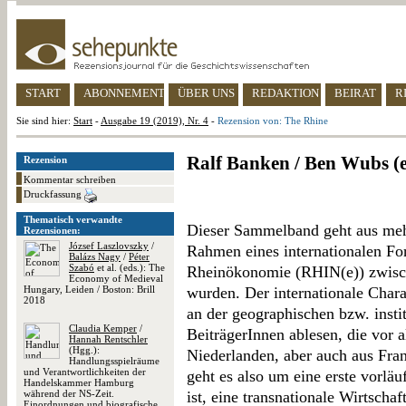
START
ABONNEMENT
ÜBER UNS
REDAKTION
BEIRAT
R
Sie sind hier:
Start
-
Ausgabe 19 (2019), Nr. 4
-
Rezension von: The Rhine
Ralf Banken / Ben Wubs (e
Rezension
Kommentar schreiben
Druckfassung
Thematisch verwandte
Dieser Sammelband geht aus meh
Rezensionen:
József Laszlovszky
/
Rahmen eines internationalen Fo
Balázs Nagy
/
Péter
Szabó
et al. (eds.): The
Rheinökonomie (RHIN(e)) zwisch
Economy of Medieval
Hungary, Leiden / Boston: Brill
wurden. Der internationale Chara
2018
an der geographischen bzw. insti
Claudia Kemper
/
BeiträgerInnen ablesen, die vor 
Hannah Rentschler
(Hgg.):
Niederlanden, aber auch aus Fr
Handlungsspielräume
und Verantwortlichkeiten der
geht es also um eine erste vorlä
Handelskammer Hamburg
während der NS-Zeit.
ist, eine transnationale Wirtscha
Einordnungen und biografische