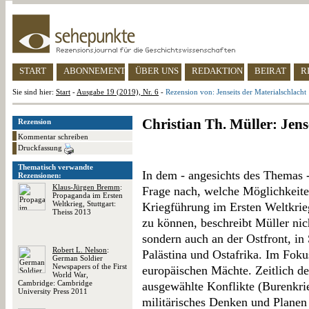
START
ABONNEMENT
ÜBER UNS
REDAKTION
BEIRAT
R
Sie sind hier:
Start
-
Ausgabe 19 (2019), Nr. 6
-
Rezension von: Jenseits der Materialschlacht
Christian Th. Müller: Jens
Rezension
Kommentar schreiben
Druckfassung
Thematisch verwandte
In dem - angesichts des Themas 
Rezensionen:
Klaus-Jürgen Bremm
:
Frage nach, welche Möglichkeit
Propaganda im Ersten
Weltkrieg, Stuttgart:
Kriegführung im Ersten Weltkri
Theiss 2013
zu können, beschreibt Müller nic
sondern auch an der Ostfront, i
Robert L. Nelson
:
Palästina und Ostafrika. Im Foku
German Soldier
Newspapers of the First
europäischen Mächte. Zeitlich de
World War,
Cambridge: Cambridge
ausgewählte Konflikte (Burenkrie
University Press 2011
militärisches Denken und Planen 