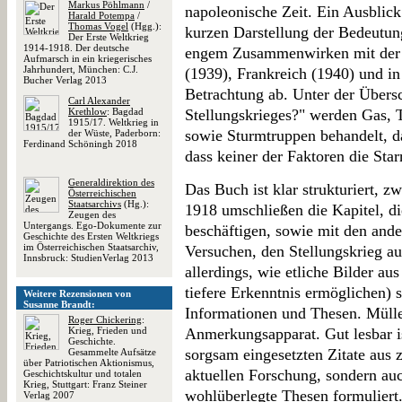
Markus Pöhlmann
/
napoleonische Zeit. Ein Ausblick
Harald Potempa
/
Thomas Vogel
(Hgg.):
kurzen Darstellung der Bedeutun
Der Erste Weltkrieg
1914-1918. Der deutsche
engem Zusammenwirken mit der 
Aufmarsch in ein kriegerisches
Jahrhundert, München: C.J.
(1939), Frankreich (1940) und in
Bucher Verlag 2013
Betrachtung ab. Unter der Über
Carl Alexander
Krethlow
: Bagdad
Stellungskrieges?" werden Gas,
1915/17. Weltkrieg in
sowie Sturmtruppen behandelt, d
der Wüste, Paderborn:
Ferdinand Schöningh 2018
dass keiner der Faktoren die Sta
Generaldirektion des
Das Buch ist klar strukturiert, z
Österreichischen
Staatsarchivs
(Hg.):
1918 umschließen die Kapitel, di
Zeugen des
Untergangs. Ego-Dokumente zur
beschäftigen, sowie mit den and
Geschichte des Ersten Weltkriegs
im Österreichischen Staatsarchiv,
Versuchen, den Stellungskrieg au
Innsbruck: StudienVerlag 2013
allerdings, wie etliche Bilder au
tiefere Erkenntnis ermöglichen) 
Weitere Rezensionen von
Susanne Brandt:
Informationen und Thesen. Mülle
Roger Chickering
:
Krieg, Frieden und
Anmerkungsapparat. Gut lesbar i
Geschichte.
sorgsam eingesetzten Zitate aus 
Gesammelte Aufsätze
über Patriotischen Aktionismus,
aktuellen Forschung, sondern auc
Geschichtskultur und totalen
Krieg, Stuttgart: Franz Steiner
wohlüberlegte Thesen formuliert
Verlag 2007