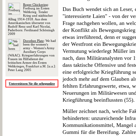
Roger Chickering
:
Das Buch wendet sich an Leser, di
Freiburg im Ersten
Weltkrieg. Totaler
"interessierte Laien" - von der v
Krieg und städtischer
Alltag 1914-1918. Aus dem
Frage nachgehen wollen, an wel
Amerikanischen übersetzt von
Rudolf Renz und Karl Nicolai,
der Konflikt als Bewegungskrieg g
Paderborn: Ferdinand Schöningh
2009
etwas irreführend, denn er sugger
Dorothee Platz
: We had
der Westfront ein Bewegungskrie
been the women's
army - Women's Army
Vermutung wiederlegt Müller im 
Auxiliary Corps
(WAAC). Kriegserfahrungen von
nach, dass Militäranalysten vor 
Frauen im Hilfsdienst der
britischen Armee des Ersten
dass taktische Offensive und fest
Weltkrieges, Frankfurt a.M. [u.a.]:
Peter Lang 2005
eine erfolgreiche Kriegführung s
jedoch mehr auf dem Glauben al
Unterstützen Sie die sehepunkte
fehlten Erfahrungswerte, etwa, w
Neuerungen im Militärwesen und 
Kriegführung beeinflussten (55).
Müller zeichnet nach, welche F
behinderten: unzureichende Infras
Kommunikationsmittel, Mangel a
Gummi für die Bereifung. Zahlrei