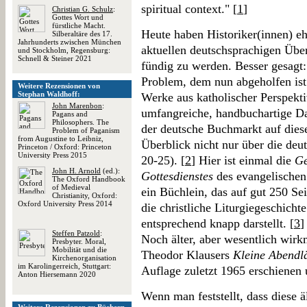
spiritual context." [
1
]
Christian G. Schulz
:
Gottes Wort und
fürstliche Macht.
Heute haben Historiker(innen) e
Silberaltäre des 17.
Jahrhunderts zwischen München
aktuellen deutschsprachigen Übe
und Stockholm, Regensburg:
Schnell & Steiner 2021
fündig zu werden. Besser gesagt:
Problem, dem nun abgeholfen ist
Weitere Rezensionen von
Stephan Waldhoff:
Werke aus katholischer Perspekt
John Marenbon
:
umfangreiche, handbuchartige Da
Pagans and
Philosophers. The
der deutsche Buchmarkt auf diese
Problem of Paganism
from Augustine to Leibniz,
Überblick nicht nur über die deut
Princeton / Oxford: Princeton
University Press 2015
20-25). [
2
] Hier ist einmal die
Ge
John H. Arnold
(ed.):
Gottesdienstes
des evangelischen
The Oxford Handbook
of Medieval
ein Büchlein, das auf gut 250 S
Christianity, Oxford:
Oxford University Press 2014
die christliche Liturgiegeschichte
entsprechend knapp darstellt. [
3
]
Steffen Patzold
:
Noch älter, aber wesentlich wirkm
Presbyter. Moral,
Mobilität und die
Theodor Klausers
Kleine Abendlä
Kirchenorganisation
im Karolingerreich, Stuttgart:
Auflage zuletzt 1965 erschienen 
Anton Hiersemann 2020
Wenn man feststellt, dass diese ä