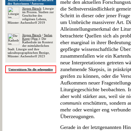
Weitere Rezensionen zu Büchern
mehr den aktuellen Forschungsstan
der Autorinnen / Autoren:
die Selbstverständlichkeit gemein
Jürgen Bärsch
: Liturgie
im Prozess. Studien zur
Schritt in dieser oder jener Fra
Geschichte des
religiösen Lebens,
um Umbrüche massiverer Art. Di
Münster: Aschendorff 2019
Alleinstellungsmerkmal der Liturg
betrachtete Quellen sich als prob
Jürgen Bärsch
/
Stefan
Kopp
(Hgg.): Die
eher marginal in ihrer Bedeutung
Kathedrale im Kontext
der mittelalterlichen
gepflegte wissenschaftliche Über
Stadt. Liturgie und ihre
sakraltopographischen Bezüge,
zusammenfallen wie ein Kartenhau
Münster: Aschendorff 2023
neue Interpretationen getreten w
zunehmende Skepsis, in präskrip
Unterstützen Sie die sehepunkte
greifen zu können, oder die Ver
Aufkommen neuer Fragestellungen
Liturgiegeschichte beobachten. I
aber wohl stärker aus, weil sie n
communis
erschüttern, sondern au
mehr oder weniger eng verbunde
Überzeugungen.
Gerade in der letztgenannten Hins