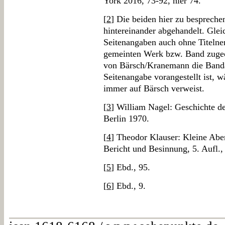
York 2016, 73-92, hier 74.
[
2
] Die beiden hier zu besprech
hintereinander abgehandelt. Gle
Seitenangaben auch ohne Titelne
gemeinten Werk bzw. Band zugeo
von Bärsch/Kranemann die Banda
Seitenangabe vorangestellt ist, 
immer auf Bärsch verweist.
[
3
] William Nagel: Geschichte des
Berlin 1970.
[
4
] Theodor Klauser: Kleine Abe
Bericht und Besinnung, 5. Aufl.
[
5
] Ebd., 95.
[
6
] Ebd., 9.