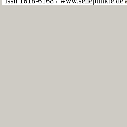
issn 1618-6168 / www.sehepunkte.de