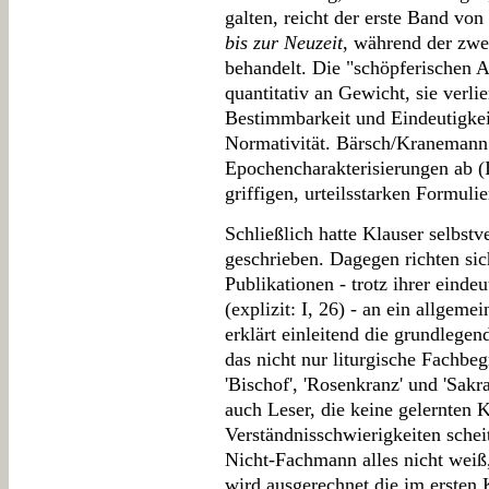
galten, reicht der erste Band v
bis zur Neuzeit
, während der zwe
behandelt. Die "schöpferischen A
quantitativ an Gewicht, sie verli
Bestimmbarkeit und Eindeutigkei
Normativität. Bärsch/Kranemann
Epochencharakterisierungen ab (I
griffigen, urteilsstarken Formuli
Schließlich hatte Klauser selbstv
geschrieben. Dagegen richten sic
Publikationen - trotz ihrer einde
(explizit: I, 26) - an ein allgeme
erklärt einleitend die grundlegen
das nicht nur liturgische Fachbe
'Bischof', 'Rosenkranz' und 'Sakra
auch Leser, die keine gelernten K
Verständnisschwierigkeiten schei
Nicht-Fachmann alles nicht weiß, 
wird ausgerechnet die im ersten 