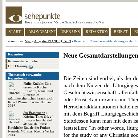
START
ABONNEMENT
ÜBER UNS
REDAKTION
BEIRAT
R
Sie sind hier:
Start
-
Ausgabe 19 (2019), Nr. 9
-
Rezension: Neue Gesamtdarstellungen der Li
Neue Gesamtdarstellungen 
Rezension
Kommentar schreiben
Druckfassung
Thematisch verwandte
Die Zeiten sind vorbei, als der du
Rezensionen:
Philip Knäble
: Eine
nach dem Nutzen der Liturgiegesc
tanzende Kirche.
Initiation, Ritual und
Geschichtswissenschaft, allenfa
Liturgie im
spätmittelalterlichen Frankreich,
oder Ernst Kantorowicz und The
Köln / Weimar / Wien: Böhlau
Herrscherakklamationen hätte nen
2016
mit dem Begriff Liturgiegeschic
Jan Brademann
/
Kristina Thies
(Hgg.):
Stattdessen kann man mit dem is
Liturgisches Handeln
als soziale Praxis.
feststellen: "In other words, litu
Kirchliche Rituale der Frühen
Neuzeit, Münster: Rhema Verlag
for the study of any Christian soci
2014