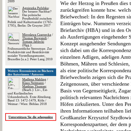
2009
Wie der Herzog in Preußen dies t
Agnieszka Pufelska
:
zurückgreifen konnte bzw. welche
Der bessere Nachbar?
Das polnische
Briefwechsel: In den Regesten s
Preußenbild zwischen
Politik und Kulturtransfer (1765-
Einträgen bzw. Nummern verzeic
1795), Berlin: De Gruyter 2017
Briefarchiv (HBA) und in den Ost
Miroslawa Czarnecka
/
als Ausfertigungen eingehender S
Thomas Borgstedt
/
Tomasz Jablecki
Konzept ausgehender Sendungen ü
(Hgg.):
Frühneuzeitliche Stereotype. Zur
sich dabei um die Korrespondenz
Produktivität und Restriktivität
sozialer Vorstellungsmuster,
einzelnen Adligen, adeligen Amts
Bruxelles [u.a.]: Peter Lang 2010
Böhmen, Mähren und Schlesien, d
als eine politische Korrespondenz
Weitere Rezensionen zu Büchern
der Autorinnen / Autoren:
Briefwechseln zeigen sich die Pr
Madlena Mahling
/
Klaus Neitmann
/
Zeitgenossen, über verschiedene
Matthias Thumser
Basis von Gegenseitigkeit, Zugan
(Bearb.): Liv-, Est-
und Kurländisches
politisch relevanten Nachrichten
Urkundenbuch. Erste Abteilung.
Band 13: 1472-1479, Köln /
Höfen zirkulierten. Unter den Pe
Weimar / Wien: Böhlau 2018
ihren Informationen teilhaben lie
Großkanzler Krzysztof Szydłowie
Unterstützen Sie die sehepunkte
Korrespondenzpartner, der dem p