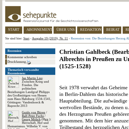
START
ABONNEMENT
ÜBER UNS
REDAKTION
BEIRAT
R
Sie sind hier:
Start
-
Ausgabe 19 (2019), Nr. 11
-
Rezension von: Die Beziehungen Herzog A
Christian Gahlbeck (Bearb
Rezension
Kommentar schreiben
Albrechts in Preußen zu 
Druckfassung
(1525-1528)
Thematisch verwandte
Rezensionen:
Jan Martin Lies
:
Zwischen Krieg und
Frieden. Die
Seit 1978 verwahrt das Geheime S
politischen
Beziehungen Landgraf Philipps
in Berlin-Dahlem das historische
des Großmütigen von Hessen
zum Haus Habsburg 1534-1541,
Hauptabteilung. Die aufwändige 
Göttingen: Vandenhoeck &
Ruprecht 2013
wertvollen Bestände, zu denen u
Guido von Büren
/
des Herzogtums Preußen gehören,
Ralf-Peter Fuchs
/
Georg Mölich
(Hgg.):
genommen. Mit dem hier anzuzei
Herrschaft, Hof und
Humanismus. Wilhelm V. von
Teilbestand des herzoglichen Ar