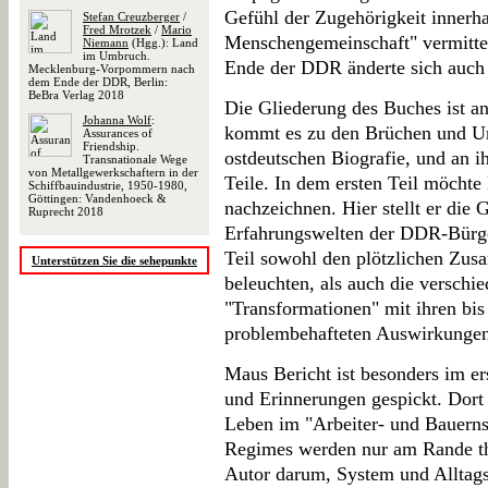
Gefühl der Zugehörigkeit innerhal
Stefan Creuzberger
/
Fred Mrotzek
/
Mario
Menschengemeinschaft" vermitte
Niemann
(Hgg.): Land
im Umbruch.
Ende der DDR änderte sich auch d
Mecklenburg-Vorpommern nach
dem Ende der DDR, Berlin:
BeBra Verlag 2018
Die Gliederung des Buches ist an
Johanna Wolf
:
kommt es zu den Brüchen und Um
Assurances of
Friendship.
ostdeutschen Biografie, und an ih
Transnationale Wege
von Metallgewerkschaftern in der
Teile. In dem ersten Teil möcht
Schiffbauindustrie, 1950-1980,
Göttingen: Vandenhoeck &
nachzeichnen. Hier stellt er die 
Ruprecht 2018
Erfahrungswelten der DDR-Bürge
Teil sowohl den plötzlichen Zu
Unterstützen Sie die sehepunkte
beleuchten, als auch die verschi
"Transformationen" mit ihren bis
problembehafteten Auswirkungen
Maus Bericht ist besonders im er
und Erinnerungen gespickt. Dort 
Leben im "Arbeiter- und Bauerns
Regimes werden nur am Rande the
Autor darum, System und Alltags