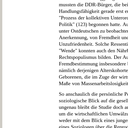
mussten die DDR-Bürger, die bei
Handlungsfähigkeit gerade erst e
"Prozess der kollektiven Unteror
Politik" (123) begonnen hatte. Au
unter Ostdeutschen zu beobachte
Anerkennung, von Fremdheit und f
Unzufriedenheit. Solche Ressenti
"Wende" konnten auch den Nähr
Rechtspopulismus bilden. Der Au
Fremdbestimmung insbesondere be
nämlich derjenigen Alterskohort
Geborenen, die im Zuge der wir
Maße von Massenarbeitslosigkeit
So anschaulich die persönliche Pe
soziologische Blick auf die gesel
ungenau bleibt die Studie doch 
um die wirtschaftlichen Umwälzu
weder mit dem Blick eines jung
eines Soziologen über die Reprod