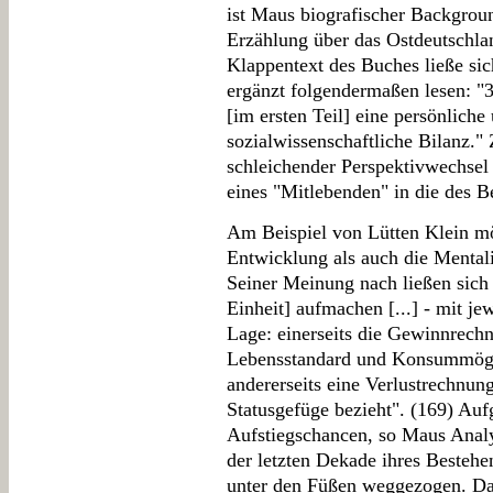
ist Maus biografischer Backgrou
Erzählung über das Ostdeutschla
Klappentext des Buches ließe si
ergänzt folgendermaßen lesen: "3
[im ersten Teil] eine persönliche
sozialwissenschaftliche Bilanz."
schleichender Perspektivwechsel 
eines "Mitlebenden" in die des 
Am Beispiel von Lütten Klein mö
Entwicklung als auch die Mentali
Seiner Meinung nach ließen sic
Einheit] aufmachen [...] - mit je
Lage: einerseits die Gewinnrech
Lebensstandard und Konsummöglic
andererseits eine Verlustrechnung
Statusgefüge bezieht". (169) Au
Aufstiegschancen, so Maus Analy
der letzten Dekade ihres Bestehe
unter den Füßen weggezogen. Dan