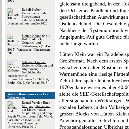
2012
gleichsam titelgebend, in den Fo
den Ort seiner Kindheit und Juge
Rudolf Stöber
:
Deutschland-Bilder.
gesellschaftlichen Auswirkungen
Spiegelungen
nationaler Identität,
Ostdeutschland. Die Geschichte g
Bremen: edition lumière 2023
Nachher - der Systemumbruch vo
Steffen Höhne
(Hg.):
Angelpunkt. Auf gute Gründe fü
Kulturpolitik in
nicht lange warten.
Ostmittel- und
Südosteuropa (1945-
2015), Wiesbaden: Harrassowitz
2019
Lütten Klein war ein Paradebeisp
Großformat. Nach dem ersten S
Sebastian Lindner
:
Zwischen Öffnung und
zwischen dem alten Rostocker S
Abgrenzung. Die
Geschichte des
Warnemünde eine riesige Platte
innerdeutschen
Kulturabkommens 1973-1986,
Zehn Jahre später lebten hier be
Berlin: Ch. Links Verlag 2015
1970er Jahre waren es über 40.0
zielte die SED-Gesellschaftspoliti
Weitere Rezensionen von Eva
Lütkemeyer:
aller sogenannten Werktätigen. W
Raquel Varela
/
Hugh
Murphy
/
Marcel van
sozialen Lebens in den Volkseige
der Linden
(eds.):
großen Blocks von Lütten Klein
Shipbuilding and Ship
Repair Workers around the World.
Angehörigen aller Schichten un
Case Studies 1950-2010,
Amsterdam: Amsterdam
Propagandalosungen Ulbrichts zuf
University Press 2017