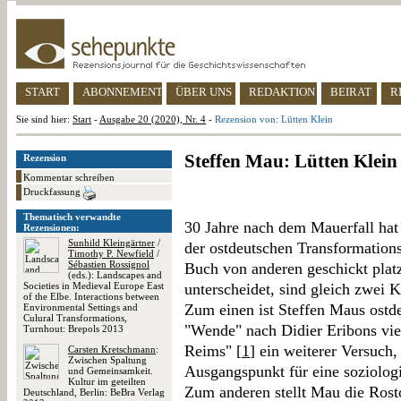
START
ABONNEMENT
ÜBER UNS
REDAKTION
BEIRAT
R
Sie sind hier:
Start
-
Ausgabe 20 (2020), Nr. 4
-
Rezension von: Lütten Klein
Steffen Mau: Lütten Klein
Rezension
Kommentar schreiben
Druckfassung
Thematisch verwandte
30 Jahre nach dem Mauerfall ha
Rezensionen:
Sunhild Kleingärtner
/
der ostdeutschen Transformations
Timothy P. Newfield
/
Sébastien Rossignol
Buch von anderen geschickt plat
(eds.): Landscapes and
Societies in Medieval Europe East
unterscheidet, sind gleich zwei K
of the Elbe. Interactions between
Zum einen ist Steffen Maus ostde
Environmental Settings and
Culural Transformations,
"Wende" nach Didier Eribons vi
Turnhout: Brepols 2013
Reims" [
1
] ein weiterer Versuch,
Carsten Kretschmann
:
Zwischen Spaltung
Ausgangspunkt für eine soziolog
und Gemeinsamkeit.
Kultur im geteilten
Zum anderen stellt Mau die Ros
Deutschland, Berlin: BeBra Verlag