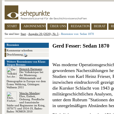
START
ABONNEMENT
ÜBER UNS
REDAKTION
BEIRAT
R
Sie sind hier:
Start
-
Ausgabe 20 (2020), Nr. 5
-
Rezension von: Sedan 1870
Gerd Fesser: Sedan 1870
Rezension
Kommentar schreiben
Druckfassung
Weitere Rezensionen von Klaus-
Was moderne Operationsgeschicht
Jürgen Bremm:
Heinrich Hartmann
:
gewordenen Nacherzählungen heut
Der Volkskörper bei
der Musterung.
Studien von Karl Heinz Frieser,
Militärstatistik und
Demographie in Europa vor dem
inzwischen eindrucksvoll gezeigt
Ersten Weltkrieg, Göttingen:
die Kursker Schlacht von 1943 g
Wallstein 2011
militärgeschichtlichen Analysen,
Wencke Meteling
:
Ehre, Einheit,
unter dem Rubrum "Stationen der
Ordnung. Preußische
und französische
in unregelmäßigen Abständen her
Städte und Regimenter im Krieg,
1870/71 und 1914-19, Baden-
Baden: NOMOS 2010