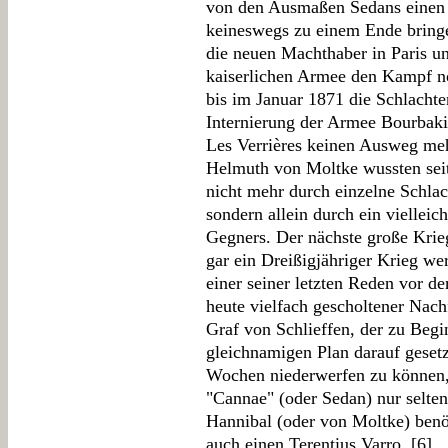
von den Ausmaßen Sedans einen 
keineswegs zu einem Ende bringen
die neuen Machthaber in Paris u
kaiserlichen Armee den Kampf no
bis im Januar 1871 die Schlacht
Internierung der Armee Bourbak
Les Verrières keinen Ausweg meh
Helmuth von Moltke wussten seith
nicht mehr durch einzelne Schla
sondern allein durch ein vielleic
Gegners. Der nächste große Krie
gar ein Dreißigjähriger Krieg wer
einer seiner letzten Reden vor d
heute vielfach gescholtener Nach
Graf von Schlieffen, der zu Begi
gleichnamigen Plan darauf gesetzt
Wochen niederwerfen zu können, 
"Cannae" (oder Sedan) nur selten
Hannibal (oder von Moltke) benö
auch einen Terentius Varro. [
6
]