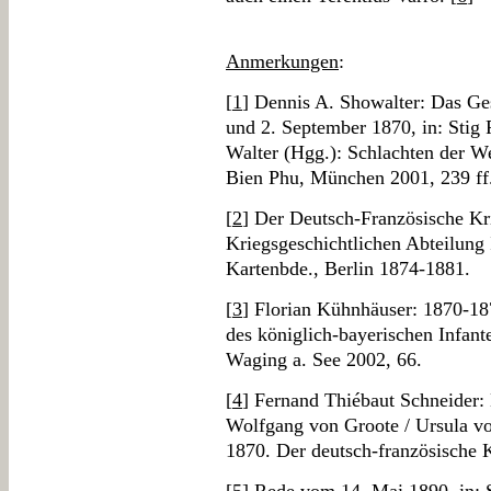
Anmerkungen
:
[
1
] Dennis A. Showalter: Das Ge
und 2. September 1870, in: Stig 
Walter (Hgg.): Schlachten der W
Bien Phu, München 2001, 239 ff
[
2
] Der Deutsch-Französische Kr
Kriegsgeschichtlichen Abteilung 
Kartenbde., Berlin 1874-1881.
[
3
] Florian Kühnhäuser: 1870-18
des königlich-bayerischen Infant
Waging a. See 2002, 66.
[
4
] Fernand Thiébaut Schneider: D
Wolfgang von Groote / Ursula vo
1870. Der deutsch-französische Kr