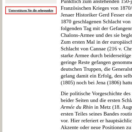
Pünktlich zum anstehenden 150-
Französischen Krieges von 1870/
Unterstützen Sie die sehepunkte
Jenaer Historiker Gerd Fesser e
1870 geschlagenen Schlacht von 
folgenden Tag mit der Gefangen
Chalons-Armee und des sie begle
Zum ersten Mal in der europäisch
Schlacht von Cannae (216 v. Chr
starke Armee durch beiderseitig
geringe Reste gefangen genomme
deutschen Truppen, die Generals
gelang damit ein Erfolg, den selb
(1805) noch bei Jena (1806) hatt
Die politische Vorgeschichte de
beider Seiten und die ersten Schl
Armée du Rhin
in Metz (18. Augu
ersten Teiles seines Bandes routi
vor. Hier referiert er hauptsächl
Akzente oder neue Positionen zu 