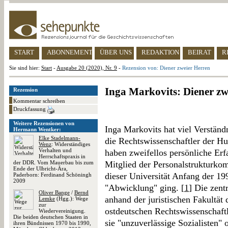
START
ABONNEMENT
ÜBER UNS
REDAKTION
BEIRAT
R
Sie sind hier:
Start
-
Ausgabe 20 (2020), Nr. 9
-
Rezension von: Diener zweier Herren
Inga Markovits: Diener zw
Rezension
Kommentar schreiben
Druckfassung
Weitere Rezensionen von
Inga Markovits hat viel Verständ
Hermann Wentker:
Elke Stadelmann-
die Rechtswissenschaftler der H
Wenz
: Widerständiges
Verhalten und
haben zweifellos persönliche Erf
Herrschaftspraxis in
der DDR. Vom Mauerbau bis zum
Mitglied der Personalstrukturkom
Ende der Ulbricht-Ära,
dieser Universität Anfang der 19
Paderborn: Ferdinand Schöningh
2009
"Abwicklung" ging. [
1
] Die zent
Oliver Bange
/
Bernd
anhand der juristischen Fakultät 
Lemke
(Hgg.): Wege
zur
ostdeutschen Rechtswissenschaf
Wiedervereinigung.
Die beiden deutschen Staaten in
sie "unzuverlässige Sozialisten" 
ihren Bündnissen 1970 bis 1990,