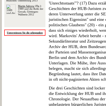
München: Oldenbourg 2013
'Unrechtsstaats'"? (17) Dazu erzäh
Martin Sabrow
(Hg.):
Geschichten der HUB-Juristen z
1989 und die Rolle der
Gewalt, Göttingen:
deren Unterwerfung unter die SE
Wallstein 2012
juristischen Eigensinn" und eine 
politischen Glaubens" (20) - ein 
dass sich einiges wiederholt, wen
Unterstützen Sie die sehepunkte
wird. Markovits' Arbeit beruht -
Sekundärliteratur und Zeitzeuge
Archiv der HUB, dem Bundesarchi
der Parteien und Massenorganis
Berlin und dem Archiv des Bundes
Unterlagen. Die Mühe, ihre Aus
belegen, macht sie sich allerding
Begründung lautet, dass ihre Dat
in oft nicht-paginierten Akten sc
Die drei Geschichten sind locker 
die Entwicklung der HUB und ihre
Chronologie. Der Neuaufbau der
unbelasteten bürgerlichen Juriste