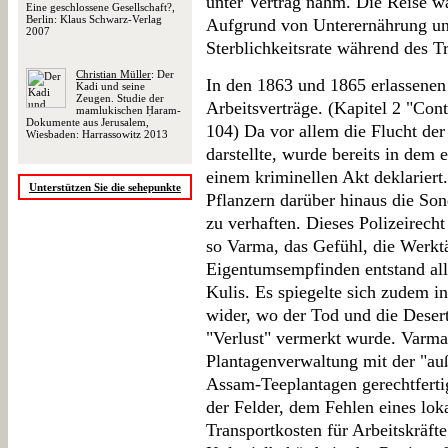
unter Vertrag nahm. Die Reise wa
Eine geschlossene Gesellschaft?,
Berlin: Klaus Schwarz-Verlag
Aufgrund von Unterernährung un
2007
Sterblichkeitsrate während des T
Christian Müller
: Der
In den 1863 und 1865 erlassenen 
Kadi und seine
Zeugen. Studie der
Arbeitsverträge. (Kapitel 2 "Cont
mamlukischen Ḥaram-
Dokumente aus Jerusalem,
104) Da vor allem die Flucht der
Wiesbaden: Harrassowitz 2013
darstellte, wurde bereits in dem 
einem kriminellen Akt deklariert.
Unterstützen Sie die sehepunkte
Pflanzern darüber hinaus die Sond
zu verhaften. Dieses Polizeirecht
so Varma, das Gefühl, die Werktä
Eigentumsempfinden entstand all
Kulis. Es spiegelte sich zudem i
wider, wo der Tod und die Deserti
"Verlust" vermerkt wurde. Varma 
Plantagenverwaltung mit der "au
Assam-Teeplantagen gerechtferti
der Felder, dem Fehlen eines lo
Transportkosten für Arbeitskräft