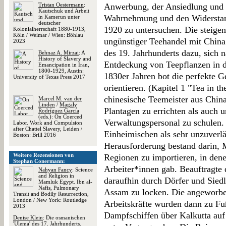
Tristan Oestermann
:
Anwerbung, der Ansiedlung und 
Kautschuk und Arbeit
Wahrnehmung und den Widerstand
in Kamerun unter
deutscher
1920 zu untersuchen. Die steige
Kolonialherrschaft 1880-1913,
Köln / Weimar / Wien: Böhlau
ungünstiger Teehandel mit Chin
2023
des 19. Jahrhunderts dazu, sich 
Behnaz A. Mirzai
: A
History of Slavery and
Entdeckung von Teepflanzen in d
Emancipation in Iran,
1800-1929, Austin:
1830er Jahren bot die perfekte G
University of Texas Press 2017
orientieren. (Kapitel 1 "Tea in t
chinesische Teemeister aus Chin
Marcel M. van der
Linden
/
Magaly
Plantagen zu errichten als auch 
Rodríguez García
(eds.): On Coerced
Verwaltungspersonal zu schulen. 
Labor. Work and Compulsion
after Chattel Slavery, Leiden /
Einheimischen als sehr unzuverlä
Boston: Brill 2016
Herausforderung bestand darin, 
Weitere Rezensionen von
Regionen zu importieren, in den
Stephan Conermann:
Arbeiter*innen gab. Beauftragte
Nahyan Fancy
: Science
and Religion in
daraufhin durch Dörfer und Sied
Mamluk Egypt. Ibn al-
Nafis, Pulmonary
Assam zu locken. Die angeworbe
Transit and Bodily Resurrection,
London / New York: Routledge
Arbeitskräfte wurden dann zu Fu
2013
Dampfschiffen über Kalkutta auf 
Denise Klein
: Die osmanischen
'Ulema' des 17. Jahrhunderts.