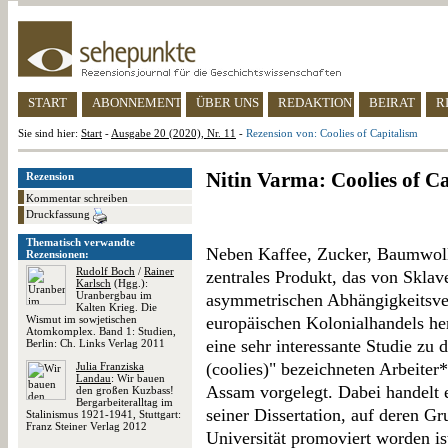
START
ABONNEMENT
ÜBER UNS
REDAKTION
BEIRAT
R
Sie sind hier:
Start
-
Ausgabe 20 (2020), Nr. 11
-
Rezension von: Coolies of Capitalism
Nitin Varma: Coolies of C
Rezension
Kommentar schreiben
Druckfassung
Thematisch verwandte
Neben Kaffee, Zucker, Baumwoll
Rezensionen:
Rudolf Boch
/
Rainer
zentrales Produkt, das von Skla
Karlsch
(Hgg.):
Uranbergbau im
asymmetrischen Abhängigkeitsve
Kalten Krieg. Die
Wismut im sowjetischen
europäischen Kolonialhandels her
Atomkomplex. Band 1: Studien,
eine sehr interessante Studie zu 
Berlin: Ch. Links Verlag 2011
(coolies)" bezeichneten Arbeiter*
Julia Franziska
Landau
: Wir bauen
Assam vorgelegt. Dabei handelt e
den großen Kuzbass!
Bergarbeiteralltag im
seiner Dissertation, auf deren G
Stalinismus 1921-1941, Stuttgart:
Franz Steiner Verlag 2012
Universität promoviert worden is