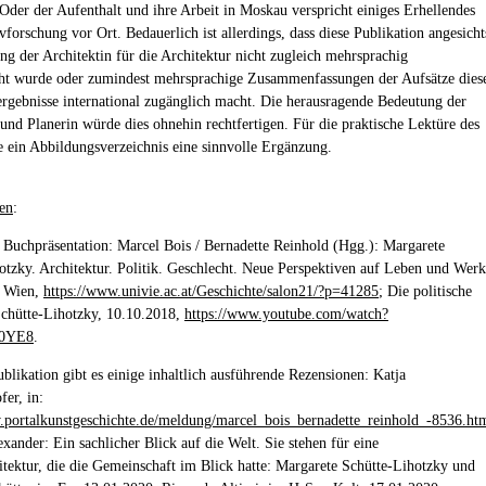
 Oder der Aufenthalt und ihre Arbeit in Moskau verspricht einiges Erhellendes
forschung vor Ort. Bedauerlich ist allerdings, dass diese Publikation angesicht
ng der Architektin für die Architektur nicht zugleich mehrsprachig
cht wurde oder zumindest mehrsprachige Zusammenfassungen der Aufsätze dies
rgebnisse international zugänglich macht. Die herausragende Bedeutung der
 und Planerin würde dies ohnehin rechtfertigen. Für die praktische Lektüre des
 ein Abbildungsverzeichnis eine sinnvolle Ergänzung.
en
:
 Buchpräsentation: Marcel Bois / Bernadette Reinhold (Hgg.): Margarete
otzky. Architektur. Politik. Geschlecht. Neue Perspektiven auf Leben und Werk
, Wien,
https://www.univie.ac.at/Geschichte/salon21/?p=41285
; Die politische
chütte-Lihotzky, 10.10.2018,
https://www.youtube.com/watch?
o0YE8
.
blikation gibt es einige inhaltlich ausführende Rezensionen: Katja
fer, in:
.portalkunstgeschichte.de/meldung/marcel_bois_bernadette_reinhold_-8536.ht
xander: Ein sachlicher Blick auf die Welt. Sie stehen für eine
tektur, die die Gemeinschaft im Blick hatte: Margarete Schütte-Lihotzky und