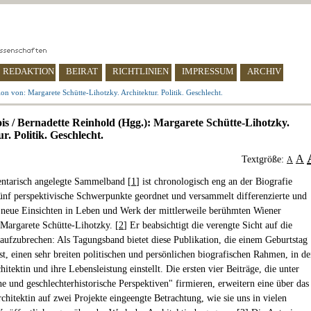
REDAKTION
BEIRAT
RICHTLINIEN
IMPRESSUM
ARCHIV
on von: Margarete Schütte-Lihotzky. Architektur. Politik. Geschlecht.
is / Bernadette Reinhold (Hgg.): Margarete Schütte-Lihotzky.
r. Politik. Geschlecht.
A
Textgröße:
A
ntarisch angelegte Sammelband [
1
] ist chronologisch eng an der Biografie
fünf perspektivische Schwerpunkte geordnet und versammelt differenzierte und
e neue Einsichten in Leben und Werk der mittlerweile berühmten Wiener
 Margarete Schütte-Lihotzky. [
2
] Er beabsichtigt die verengte Sicht auf die
 aufzubrechen: Als Tagungsband bietet diese Publikation, die einem Geburtstag
ist, einen sehr breiten politischen und persönlichen biografischen Rahmen, in d
itektin und ihre Lebensleistung einstellt. Die ersten vier Beiträge, die unter
he und geschlechterhistorische Perspektiven" firmieren, erweitern eine über das
chitektin auf zwei Projekte eingeengte Betrachtung, wie sie uns in vielen