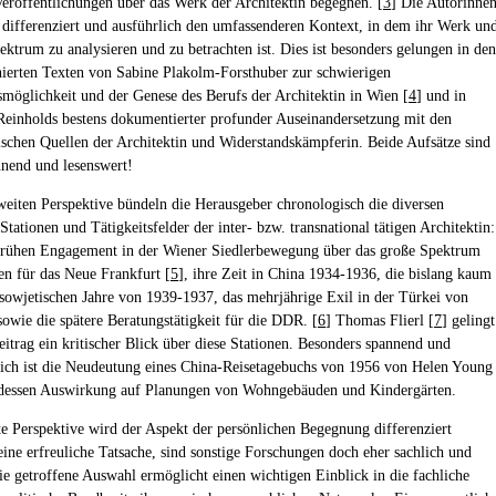
Veröffentlichungen über das Werk der Architektin begegnen. [
3
] Die Autorinne
 differenziert und ausführlich den umfassenderen Kontext, in dem ihr Werk un
pektrum zu analysieren und zu betrachten ist. Dies ist besonders gelungen in den
hierten Texten von Sabine Plakolm-Forsthuber zur schwierigen
möglichkeit und der Genese des Berufs der Architektin in Wien [
4
] und in
Reinholds bestens dokumentierter profunder Auseinandersetzung mit den
ischen Quellen der Architektin und Widerstandskämpferin. Beide Aufsätze sind
nnend und lesenswert!
weiten Perspektive bündeln die Herausgeber chronologisch die diversen
Stationen und Tätigkeitsfelder der inter- bzw. transnational tätigen Architektin:
frühen Engagement in der Wiener Siedlerbewegung über das große Spektrum
en für das Neue Frankfurt [
5
], ihre Zeit in China 1934-1936, die bislang kaum
 sowjetischen Jahre von 1939-1937, das mehrjährige Exil in der Türkei von
owie die spätere Beratungstätigkeit für die DDR. [
6
] Thomas Flierl [
7
] gelingt
eitrag ein kritischer Blick über diese Stationen. Besonders spannend und
eich ist die Neudeutung eines China-Reisetagebuchs von 1956 von Helen Young
dessen Auswirkung auf Planungen von Wohngebäuden und Kindergärten.
tte Perspektive wird der Aspekt der persönlichen Begegnung differenziert
 eine erfreuliche Tatsache, sind sonstige Forschungen doch eher sachlich und
ie getroffene Auswahl ermöglicht einen wichtigen Einblick in die fachliche