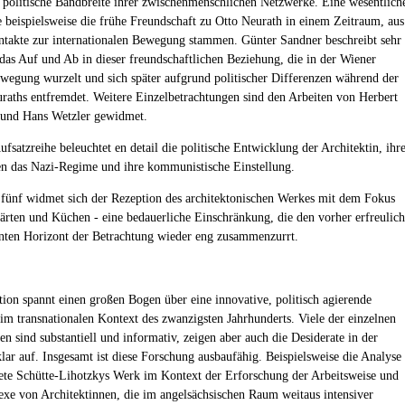
d politische Bandbreite ihrer zwischenmenschlichen Netzwerke. Eine wesentlich
te beispielsweise die frühe Freundschaft zu Otto Neurath in einem Zeitraum, aus
takte zur internationalen Bewegung stammen. Günter Sandner beschreibt sehr
 das Auf und Ab in dieser freundschaftlichen Beziehung, die in der Wiener
wegung wurzelt und sich später aufgrund politischer Differenzen während der
uraths entfremdet. Weitere Einzelbetrachtungen sind den Arbeiten von Herbert
 und Hans Wetzler gewidmet.
ufsatzreihe beleuchtet en detail die politische Entwicklung der Architektin, ihr
 das Nazi-Regime und ihre kommunistische Einstellung.
 fünf widmet sich der Rezeption des architektonischen Werkes mit dem Fokus
ärten und Küchen - eine bedauerliche Einschränkung, die den vorher erfreulich
nten Horizont der Betrachtung wieder eng zusammenzurrt.
tion spannt einen großen Bogen über eine innovative, politisch agierende
 im transnationalen Kontext des zwanzigsten Jahrhunderts. Viele der einzelnen
n sind substantiell und informativ, zeigen aber auch die Desiderate in der
lar auf. Insgesamt ist diese Forschung ausbaufähig. Beispielsweise die Analyse
te Schütte-Lihotzkys Werk im Kontext der Erforschung der Arbeitsweise und
e von Architektinnen, die im angelsächsischen Raum weitaus intensiver