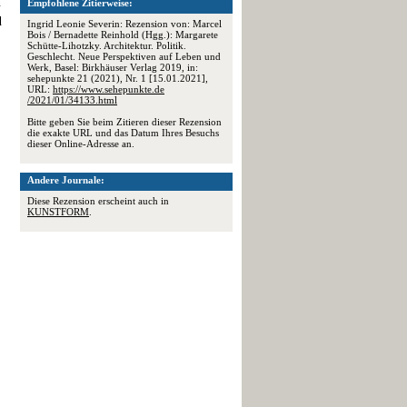
n
Empfohlene Zitierweise:
d
Ingrid Leonie Severin: Rezension von: Marcel
Bois / Bernadette Reinhold (Hgg.): Margarete
Schütte-Lihotzky. Architektur. Politik.
Geschlecht. Neue Perspektiven auf Leben und
Werk, Basel: Birkhäuser Verlag 2019, in:
sehepunkte 21 (2021), Nr. 1 [15.01.2021],
URL:
https://www.sehepunkte.de
/2021/01/34133.html
Bitte geben Sie beim Zitieren dieser Rezension
die exakte URL und das Datum Ihres Besuchs
dieser Online-Adresse an.
Andere Journale:
Diese Rezension erscheint auch in
KUNSTFORM
.