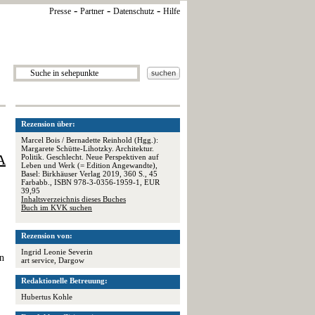
-
-
-
Presse
Partner
Datenschutz
Hilfe
Rezension über:
Marcel Bois / Bernadette Reinhold (Hgg.):
Margarete Schütte-Lihotzky. Architektur.
A
Politik. Geschlecht. Neue Perspektiven auf
Leben und Werk (= Edition Angewandte),
Basel: Birkhäuser Verlag 2019, 360 S., 45
Farbabb., ISBN 978-3-0356-1959-1, EUR
39,95
Inhaltsverzeichnis dieses Buches
Buch im KVK suchen
Rezension von:
Ingrid Leonie Severin
en
art service, Dargow
Redaktionelle Betreuung:
Hubertus Kohle