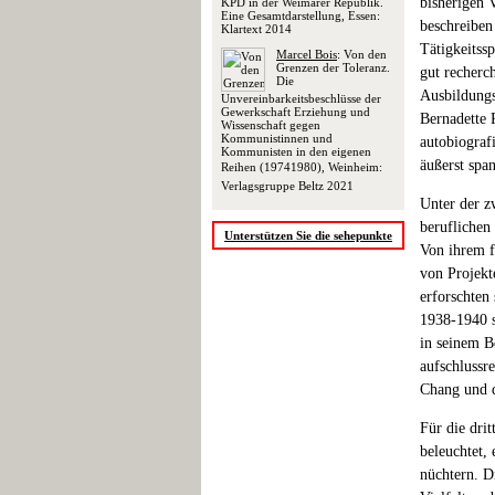
bisherigen 
KPD in der Weimarer Republik.
Eine Gesamtdarstellung, Essen:
beschreiben
Klartext 2014
Tätigkeitss
Marcel Bois
: Von den
Grenzen der Toleranz.
gut recherc
Die
Ausbildungs
Unvereinbarkeitsbeschlüsse der
Gewerkschaft Erziehung und
Bernadette 
Wissenschaft gegen
Kommunistinnen und
autobiograf
Kommunisten in den eigenen
äußerst spa
Reihen (19741980), Weinheim:
Verlagsgruppe Beltz 2021
Unter der z
beruflichen 
Unterstützen Sie die sehepunkte
Von ihrem 
von Projekt
erforschten
1938-1940 s
in seinem B
aufschlussr
Chang und 
Für die dri
beleuchtet,
nüchtern. D