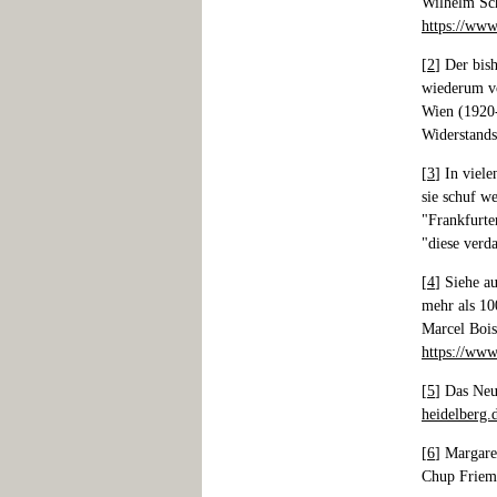
Wilhelm Sch
https://www
[
2
] Der bis
wiederum vo
Wien (1920-
Widerstands
[
3
] In viel
sie schuf w
"Frankfurter
"diese verd
[
4
] Siehe a
mehr als 10
Marcel Bois
https://www
[
5
] Das Neu
heidelberg.
[
6
] Margare
Chup Friem