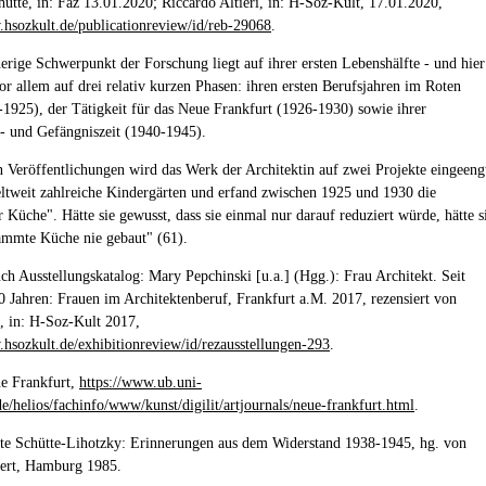
ütte, in: Faz 13.01.2020; Riccardo Altieri, in: H-Soz-Kult, 17.01.2020,
.hsozkult.de/publicationreview/id/reb-29068
.
herige Schwerpunkt der Forschung liegt auf ihrer ersten Lebenshälfte - und hier
r allem auf drei relativ kurzen Phasen: ihren ersten Berufsjahren im Roten
1925), der Tätigkeit für das Neue Frankfurt (1926-1930) sowie ihrer
- und Gefängniszeit (1940-1945).
en Veröffentlichungen wird das Werk der Architektin auf zwei Projekte eingeeng
eltweit zahlreiche Kindergärten und erfand zwischen 1925 und 1930 die
 Küche". Hätte sie gewusst, dass sie einmal nur darauf reduziert würde, hätte s
ammte Küche nie gebaut" (61).
uch Ausstellungskatalog: Mary Pepchinski [u.a.] (Hgg.): Frau Architekt. Seit
0 Jahren: Frauen im Architektenberuf, Frankfurt a.M. 2017, rezensiert von
, in: H-Soz-Kult 2017,
.hsozkult.de/exhibitionreview/id/rezausstellungen-293
.
e Frankfurt,
https://www.ub.uni-
de/helios/fachinfo/www/kunst/digilit/artjournals/neue-frankfurt.html
.
te Schütte-Lihotzky: Erinnerungen aus dem Widerstand 1938-1945, hg. von
ert, Hamburg 1985.