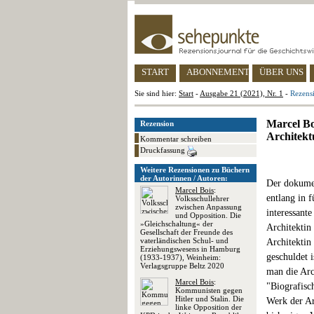
START
ABONNEMENT
ÜBER UNS
Sie sind hier:
Start
-
Ausgabe 21 (2021), Nr. 1
-
Rezensi
Marcel Bo
Rezension
Architektu
Kommentar schreiben
Druckfassung
Weitere Rezensionen zu Büchern
der Autorinnen / Autoren:
Der dokume
Marcel Bois
:
entlang in 
Volksschullehrer
zwischen Anpassung
interessant
und Opposition. Die
»Gleichschaltung« der
Architektin
Gesellschaft der Freunde des
vaterländischen Schul- und
Architektin
Erziehungswesens in Hamburg
geschuldet 
(1933-1937), Weinheim:
Verlagsgruppe Beltz 2020
man die Arch
Marcel Bois
:
"Biografisc
Kommunisten gegen
Hitler und Stalin. Die
Werk der Ar
linke Opposition der