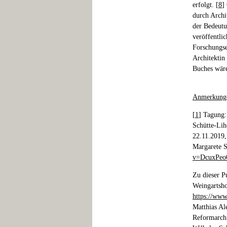
erfolgt. [
8
]
durch Archiv
der Bedeutu
veröffentli
Forschungse
Architektin
Buches wäre
Anmerkung
[
1
] Tagung:
Schütte-Lih
22.11.2019
Margarete S
v=DcuxPe
Zu dieser Pu
Weingartsho
https://www
Matthias Ale
Reformarchi