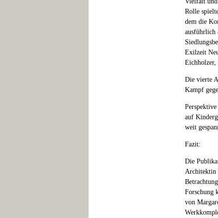
Vielfalt un
Rolle spiel
dem die Kon
ausführlich
Siedlungsbe
Exilzeit Ne
Eichholzer,
Die vierte A
Kampf gegen
Perspektive
auf Kinderg
weit gespan
Fazit:
Die Publika
Architektin
Betrachtunge
Forschung k
von Margare
Werkkomplex