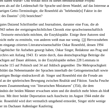
n haben würde? Und worauf noch ist dieses beeindruckende Projekt
ren als auf die Leidenschaft für Sprache und deren Wandel, auf das Interesse a
nartigen Getto-Terminologie, die Rosenfeld als "belebende[n] Faktor in der
t des Daseins" (10) bezeichnet?
gutes Dutzend Schriftsteller und Journalisten, darunter eine Frau, die ab
43 neben der ereignisgeschichtlichen Chronik eine sprachwissenschaftlich
e Textsorte entwickeln möchten, die Enzyklopädie. Einige ihrer Autoren sind
nicht mehr zu ermitteln, von anderen weiß man nur wenig. [
3
] Hervorzuheben
em eingangs zitierten Literaturwissenschaftler Oskar Rosenfeld, dessen 1994
 Tagebücher für Aufsehen gesorgt haben, Oskar Singer, Redakteur aus Prag und
rchivs seit Anfang 1943. Er setzte durch, dass deutschsprachige Beiträge die
achigen auf Dauer ablösten, in der Enzyklopädie stehen 228 Lemmata in
prache 115 auf Polnisch und 34 auf Jiddisch gegenüber. Die Mehrsprachigkeit
 bildet das Nebeneinander der Sprachen innerhalb der Gettogemeinschaft sowie
seitigen Bezüge eindrucksvoll ab. Singer und Rosenfeld eint die Freude am
d an der spielerischen Bewegung zwischen Realität und Fiktion. Sascha Feuche
diesem Zusammenhang von "literarischen Miniaturen" (354), die dem
ändnis der beiden Männer erwachsen seien und die deutlich mehr böten als blo
on. Mit ihrer beider Deportation nach Auschwitz im August 1944 endet die
e. Rosenfeld wird dort vermutlich umgehend ermordet, Singer stirbt wenige
er im Dachauer Außenlager Kaufering.