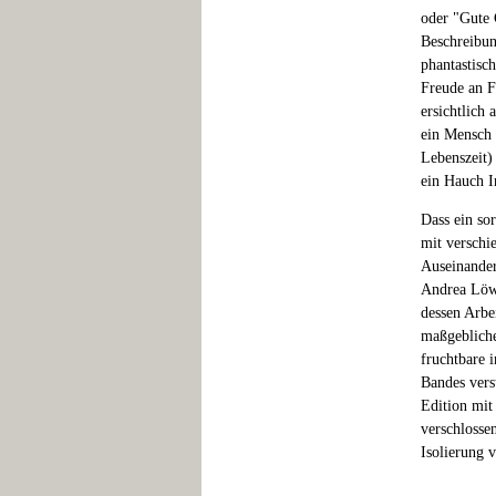
oder "Gute 
Beschreibun
phantastisc
Freude an F
ersichtlich
ein Mensch 
Lebenszeit)
ein Hauch I
Dass ein so
mit verschie
Auseinander
Andrea Löw 
dessen Arbei
maßgebliche
fruchtbare 
Bandes vers
Edition mit
verschlosse
Isolierung 