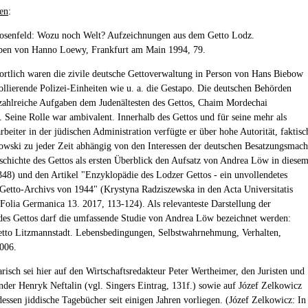
en
:
osenfeld: Wozu noch Welt? Aufzeichnungen aus dem Getto Lodz.
ben von Hanno Loewy, Frankfurt am Main 1994, 79.
ortlich waren die zivile deutsche Gettoverwaltung in Person von Hans Biebow
ollierende Polizei-Einheiten wie u. a. die Gestapo. Die deutschen Behörden
zahlreiche Aufgaben dem Judenältesten des Gettos, Chaim Mordechai
Seine Rolle war ambivalent. Innerhalb des Gettos und für seine mehr als
beiter in der jüdischen Administration verfügte er über hohe Autorität, faktisc
wski zu jeder Zeit abhängig von den Interessen der deutschen Besatzungsmach
schichte des Gettos als ersten Überblick den Aufsatz von Andrea Löw in diese
48) und den Artikel "Enzyklopädie des Lodzer Gettos - ein unvollendetes
 Getto-Archivs von 1944" (Krystyna Radziszewska in den Acta Universitatis
 Folia Germanica 13. 2017, 113-124). Als relevanteste Darstellung der
des Gettos darf die umfassende Studie von Andrea Löw bezeichnet werden:
tto Litzmannstadt. Lebensbedingungen, Selbstwahrnehmung, Verhalten,
006.
risch sei hier auf den Wirtschaftsredakteur Peter Wertheimer, den Juristen und
der Henryk Neftalin (vgl. Singers Eintrag, 131f.) sowie auf Józef Zelkowicz
dessen jiddische Tagebücher seit einigen Jahren vorliegen. (Józef Zelkowicz: In