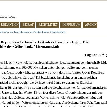
REDAKTION
BEIRAT
RICHTLINIEN
IMPRESSUM
ARCHIV
ion von: Die Enzyklopädie des Gettos Lodz / Litzmannstadt
Bopp / Sascha Feuchert / Andrea Löw u.a. (Hgg.): Die
die des Gettos Lodz / Litzmannstadt
A
Textgröße:
A
er Mauern wüten die nationalsozialistischen Besatzungstruppen, innerhalb leid
adratkilometern 160.000 Menschen unter Hunger, Kälte und permanenter
- das Getto Lodz / Litzmannstadt wird vom dort inhaftierten Oskar Rosenfeld
s "Krepierwinkel Europas" [
1
] bezeichnet. Erscheint es in einem solchen
tand nicht abwegig, die geringen Freiräume so genannter jüdischer
ltung für ein Archiv zu nutzen und die Geschehnisse vor Ort zu dokumentieren
i Jahre später, im Winter 1943, über diese Getto-Chronik hinaus gar mit der
n Enzyklopädie zu beginnen? Woher nahmen die Verantwortlichen Mut und
ch darauf in dem Wissen einzulassen, dass eine Aufdeckung ihres Schaffens fata