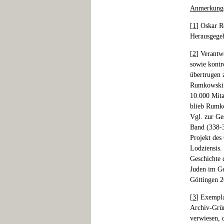
Anmerkung
[
1
] Oskar R
Herausgege
[
2
] Verantw
sowie kontr
übertrugen 
Rumkowski. 
10.000 Mitar
blieb Rumko
Vgl. zur Ge
Band (338-3
Projekt des
Lodziensis.
Geschichte 
Juden im Ge
Göttingen 2
[
3
] Exempla
Archiv-Grün
verwiesen, 