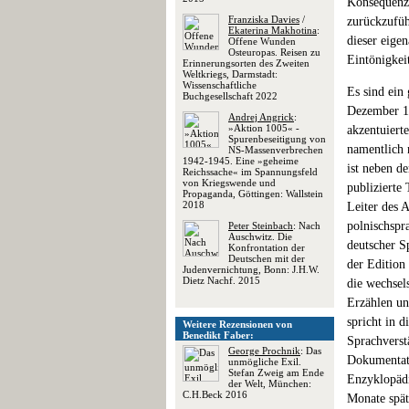
Konsequenze
Franziska Davies
/
zurückzufüh
Ekaterina Makhotina
:
dieser eige
Offene Wunden
Osteuropas. Reisen zu
Eintönigkei
Erinnerungsorten des Zweiten
Weltkriegs, Darmstadt:
Wissenschaftliche
Es sind ein 
Buchgesellschaft 2022
Dezember 19
Andrej Angrick
:
»Aktion 1005« -
akzentuiert
Spurenbeseitigung von
namentlich 
NS-Massenverbrechen
1942-1945. Eine »geheime
ist neben d
Reichssache« im Spannungsfeld
von Kriegswende und
publizierte
Propaganda, Göttingen: Wallstein
2018
Leiter des A
polnischspr
Peter Steinbach
: Nach
Auschwitz. Die
deutscher S
Konfrontation der
Deutschen mit der
der Edition
Judenvernichtung, Bonn: J.H.W.
Dietz Nachf. 2015
die wechsel
Erzählen un
spricht in 
Weitere Rezensionen von
Benedikt Faber:
Sprachverst
George Prochnik
: Das
Dokumentati
unmögliche Exil.
Stefan Zweig am Ende
Enzyklopädi
der Welt, München:
C.H.Beck 2016
Monate spät