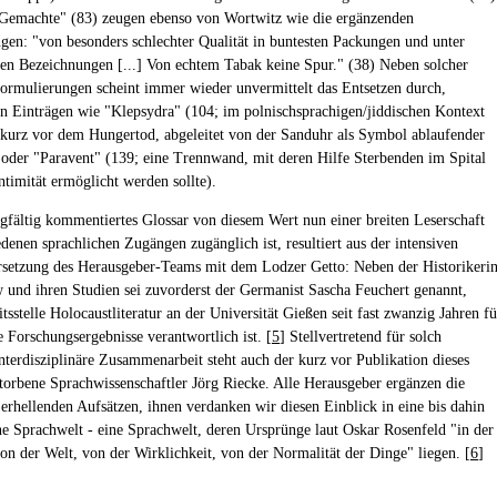
Gemachte" (83) zeugen ebenso von Wortwitz wie die ergänzenden
gen: "von besonders schlechter Qualität in buntesten Packungen und unter
hen Bezeichnungen [...] Von echtem Tabak keine Spur." (38) Neben solcher
ormulierungen scheint immer wieder unvermittelt das Entsetzen durch,
 an Einträgen wie "Klepsydra" (104; im polnischsprachigen/jiddischen Kontext
kurz vor dem Hungertod, abgeleitet von der Sanduhr als Symbol ablaufender
 oder "Paravent" (139; eine Trennwand, mit deren Hilfe Sterbenden im Spital
ntimität ermöglicht werden sollte).
rgfältig kommentiertes Glossar von diesem Wert nun einer breiten Leserschaft
denen sprachlichen Zugängen zugänglich ist, resultiert aus der intensiven
setzung des Herausgeber-Teams mit dem Lodzer Getto: Neben der Historikeri
und ihren Studien sei zuvorderst der Germanist Sascha Feuchert genannt,
tsstelle Holocaustliteratur an der Universität Gießen seit fast zwanzig Jahren fü
 Forschungsergebnisse verantwortlich ist. [
5
] Stellvertretend für solch
interdisziplinäre Zusammenarbeit steht auch der kurz vor Publikation dieses
torbene Sprachwissenschaftler Jörg Riecke. Alle Herausgeber ergänzen die
 erhellenden Aufsätzen, ihnen verdanken wir diesen Einblick in eine bis dahin
ne Sprachwelt - eine Sprachwelt, deren Ursprünge laut Oskar Rosenfeld "in der
von der Welt, von der Wirklichkeit, von der Normalität der Dinge" liegen. [
6
]