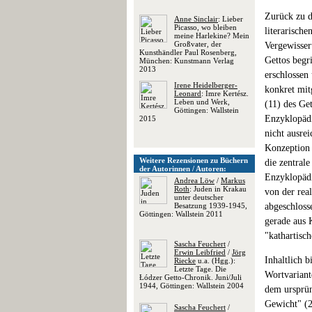
Zurück zu d
Anne Sinclair
: Lieber
Picasso, wo bleiben
literarische
meine Harlekine? Mein
Großvater, der
Vergewisser
Kunsthändler Paul Rosenberg,
Gettos begr
München: Kunstmann Verlag
2013
erschlossen
Irene Heidelberger-
konkret mitg
Leonard
: Imre Kertész.
Leben und Werk,
(11) des Ge
Göttingen: Wallstein
Enzyklopädi
2015
nicht ausre
Konzeption 
Weitere Rezensionen zu Büchern
die zentral
der Autorinnen / Autoren:
Enzyklopädie
Andrea Löw
/
Markus
Roth
: Juden in Krakau
von der rea
unter deutscher
Besatzung 1939-1945,
abgeschloss
Göttingen: Wallstein 2011
gerade aus K
"kathartisc
Sascha Feuchert
/
Erwin Leibfried
/
Jörg
Inhaltlich 
Riecke
u.a. (Hgg.):
Letzte Tage. Die
Wortvariant
Łódzer Getto-Chronik. Juni/Juli
1944, Göttingen: Wallstein 2004
dem ursprün
Gewicht" (
Sascha Feuchert
/