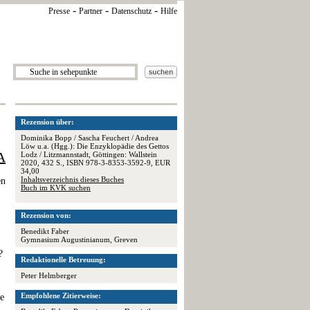
-
-
-
Presse
Partner
Datenschutz
Hilfe
Rezension über:
Dominika Bopp / Sascha Feuchert / Andrea
Löw u.a. (Hgg.): Die Enzyklopädie des Gettos
A
Lodz / Litzmannstadt, Göttingen: Wallstein
2020, 432 S., ISBN 978-3-8353-3592-9, EUR
34,00
Inhaltsverzeichnis dieses Buches
en
Buch im KVK suchen
Rezension von:
Benedikt Faber
Gymnasium Augustinianum, Greven
?
Redaktionelle Betreuung:
Peter Helmberger
Empfohlene Zitierweise:
le