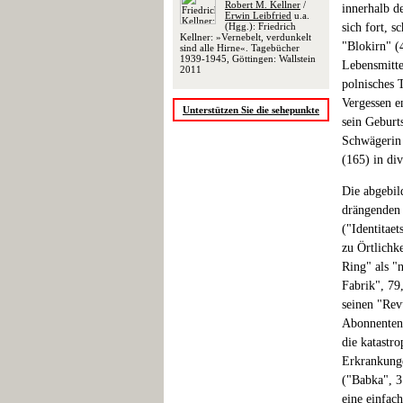
Robert M. Kellner
/
innerhalb d
Erwin Leibfried
u.a.
(Hgg.): Friedrich
sich fort, 
Kellner: »Vernebelt, verdunkelt
"Blokirn" (
sind alle Hirne«. Tagebücher
1939-1945, Göttingen: Wallstein
Lebensmitte
2011
polnisches 
Vergessen e
Unterstützen Sie die sehepunkte
sein Geburt
Schwägerin d
(165) in di
Die abgebil
drängenden 
("Identitaet
zu Örtlichke
Ring" als "
Fabrik", 79
seinen "Rev
Abonnenten.
die katastr
Erkrankunge
("Babka", 31
eine einfac