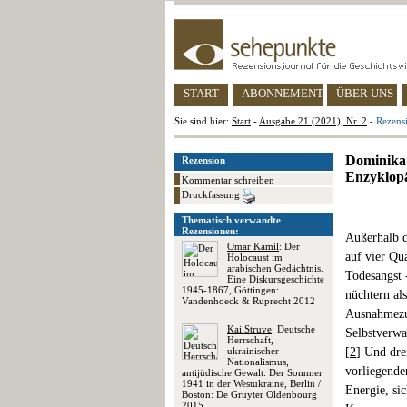
START
ABONNEMENT
ÜBER UNS
Sie sind hier:
Start
-
Ausgabe 21 (2021), Nr. 2
-
Rezens
Dominika 
Rezension
Enzyklopä
Kommentar schreiben
Druckfassung
Thematisch verwandte
Rezensionen:
Außerhalb d
Omar Kamil
: Der
auf vier Qu
Holocaust im
arabischen Gedächtnis.
Todesangst 
Eine Diskursgeschichte
1945-1867, Göttingen:
nüchtern al
Vandenhoeck & Ruprecht 2012
Ausnahmezus
Kai Struve
: Deutsche
Selbstverwa
Herrschaft,
ukrainischer
[
2
] Und dre
Nationalismus,
vorliegende
antijüdische Gewalt. Der Sommer
1941 in der Westukraine, Berlin /
Energie, si
Boston: De Gruyter Oldenbourg
2015