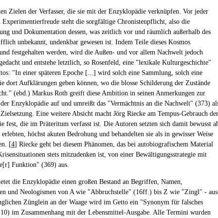
en Zielen der Verfasser, die sie mit der Enzyklopädie verknüpfen. Vor jeder
n Experimentierfreude steht die sorgfältige Chronistenpflicht, also die
ung und Dokumentation dessen, was zeitlich vor und räumlich außerhalb des
ifflich unbekannt, undenkbar gewesen ist. Indem Teile dieses Kosmos
 und festgehalten werden, wird die Außen- und vor allem Nachwelt jedoch
edacht und entstehe letztlich, so Rosenfeld, eine "lexikale Kulturgeschichte"
ttos: "In einer späteren Epoche [...] wird solch eine Sammlung, solch eine
e dort Aufklärungen geben können, wo die blosse Schilderung der Zustände
icht." (ebd.) Markus Roth greift diese Ambition in seinen Anmerkungen zur
der Enzyklopädie auf und umreißt das "Vermächtnis an die Nachwelt" (373) al
e Zielsetzung. Eine weitere Absicht macht Jörg Riecke am Tempus-Gebrauch de
 fest, die im Präteritum verfasst ist. Die Autoren setzten sich damit bewusst a
l erlebten, höchst akuten Bedrohung und behandelten sie als in gewisser Weise
en. [
4
] Riecke geht bei diesem Phänomen, das bei autobiografischem Material
risensituationen stets mitzudenken ist, von einer Bewältigungsstrategie mit
he[r] Funktion" (369) aus.
bietet die Enzyklopädie einen großen Bestand an Begriffen, Namen,
en und Neologismen von A wie "Abbruchstelle" (16ff.) bis Z wie "Zingl" - aus
glichen Zünglein an der Waage wird im Getto ein "Synonym für falsches
210) im Zusammenhang mit der Lebensmittel-Ausgabe. Alle Termini wurden