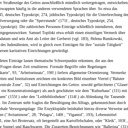
er Straßenzüge des Gettos ausschließlich mündlich weitergetragen, entwickelten
schwappten häufig in die anderen verwendeten Sprachen über. So etwa das
45, deutsches Typoskript; 274, jiddisches Typoskript) für die Unterbrechung de
lversorgung oder die "Sperrstunde" (171f., deutsches Typoskript; 254,
Typoskript). Die zahlreichen Personen-Einträge schließlich intendieren, dem
ntgegenzuwirken: Samuel Topilski etwa erhält einen einzeiligen Vermerk über
sdatum und sein Amt als Leiter der Gerberei (vgl. 183), Helena Rumkowski,
es Judenältesten, wird in gleich zwei Einträgen für ihre "soziale Tätigkeit"
versen karitativen Einrichtungen gewürdigt.
deten Einträge lassen thematische Schwerpunkte erkennen, die aus den
Fragen dieser Zeit resultieren. Formale Begriffe oder Regelungen
skarte", 93; "Arbeitseinsatz", 19ff.) liefern allgemeine Orientierung. Vermerke
iten und Institutionen zeichnen ein konkretes Bild einzelner Viertel ("Baluter
neutrale Zone", 32) und Einrichtungen des Gettos: sowohl gefürchteter ("Glaser
, ein Konzentrationslager) als auch geschätzter wie dem "Kulturhaus" (111) mit
uen" (155f.) oder den "Leihbibliotheken" (114f.) als Ablenkung für Tausende
 Im Zentrum steht fraglos die Bewältigung des Alltags, gekennzeichnet durch
ophale Versorgungslage. Die Enzyklopädie beinhaltet hierzu diverse Verweise au
n ("Avitaminose", 28; "Pelagra", 140f.; "Vigantol", 193), Lebensmittel
, eine Art Brotersatz, oft hergestellt aus Kartoffelschalen, oder "Kleik", 103f.,
he Suppe) und Rauchwaren. Die Zigaretten-Bezeichnungen wie "Ballerina" (31)