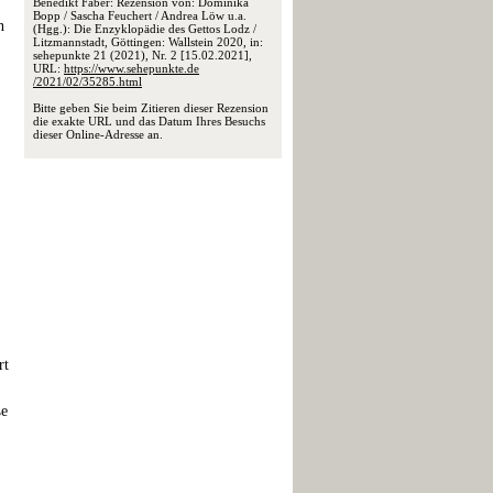
Benedikt Faber: Rezension von: Dominika
Bopp / Sascha Feuchert / Andrea Löw u.a.
n
(Hgg.): Die Enzyklopädie des Gettos Lodz /
Litzmannstadt, Göttingen: Wallstein 2020, in:
sehepunkte 21 (2021), Nr. 2 [15.02.2021],
URL:
https://www.sehepunkte.de
/2021/02/35285.html
Bitte geben Sie beim Zitieren dieser Rezension
die exakte URL und das Datum Ihres Besuchs
dieser Online-Adresse an.
rt
ße