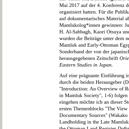
Mai 2017 auf der 4. Konferenz 
organisiert hatten. Für die Publ
auf dokumentarisches Material ab
Mamlukolog*innen gewinnen: Juli
H. Al-Sabbagh, Kaori Otsuya und
wurden die Beiträge unter dem 
Mamluk and Early-Ottoman Egypt
Sonderband der von der japanisc
herausgegebenen Zeitschrift
Orie
Eastern Studies in Japan
.
Auf eine prägnante Einführung i
durch die beiden Herausgeber (Da
"Introduction: An Overview of 
in Mamluk Society", 1-6) folgen
eingehen möchte ich an dieser Ste
ersten Themenblocks "The View
Documentary Sources" (Wakako 
Landholding in the Late Mamluk 
the Ottoman Land Register
Dafta