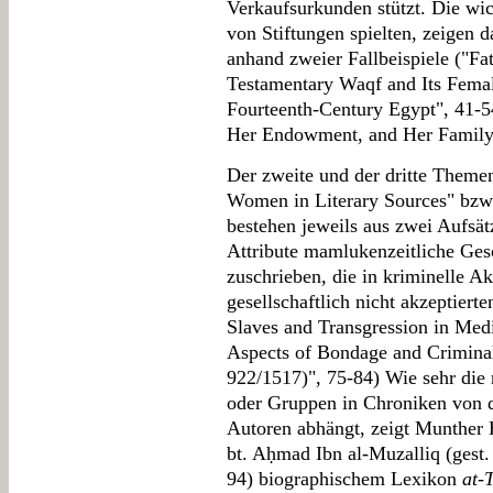
Verkaufsurkunden stützt. Die wi
von Stiftungen spielten, zeigen 
anhand zweier Fallbeispiele ("Fa
Testamentary Waqf and Its Femal
Fourteenth-Century Egypt", 41-
Her Endowment, and Her Family 
Der zweite und der dritte Theme
Women in Literary Sources" bzw.
bestehen jeweils aus zwei Aufsät
Attribute mamlukenzeitliche Ges
zuschrieben, die in kriminelle Ak
gesellschaftlich nicht akzeptier
Slaves and Transgression in Me
Aspects of Bondage and Criminal
922/1517)", 75-84) Wie sehr die 
oder Gruppen in Chroniken von de
Autoren abhängt, zeigt Munther 
bt. Aḥmad Ibn al-Muzalliq (gest.
94) biographischem Lexikon
at-