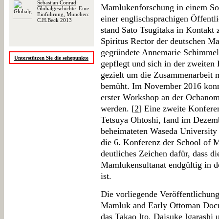
Sebastian Conrad
:
Mamlukenforschung in einem So
Globalgeschichte. Eine
Einführung, München:
einer englischsprachigen Öffentli
C.H.Beck 2013
stand Sato Tsugitaka in Kontakt
Spiritus Rector der deutschen 
gegründete Annemarie Schimmel-
Unterstützen Sie die sehepunkte
gepflegt und sich in der zweiten
gezielt um die Zusammenarbeit m
bemüht. Im November 2016 konn
erster Workshop an der Ochanomi
werden. [
2
] Eine zweite Konfere
Tetsuya Ohtoshi, fand im Dezemb
beheimateten Waseda University 
die 6. Konferenz der School of 
deutliches Zeichen dafür, dass d
Mamlukensultanat endgültig in
ist.
Die vorliegende Veröffentlichun
Mamluk and Early Ottoman Docu
das Takao Ito, Daisuke Igarash