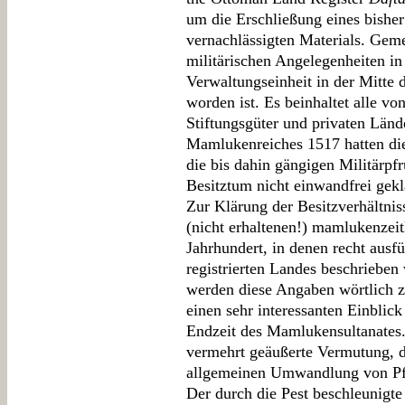
um die Erschließung eines bishe
vernachlässigten Materials. Geme
militärischen Angelegenheiten i
Verwaltungseinheit in der Mitte d
worden ist. Es beinhaltet alle v
Stiftungsgüter und privaten Län
Mamlukenreiches 1517 hatten di
die bis dahin gängigen Militärp
Besitztum nicht einwandfrei gekl
Zur Klärung der Besitzverhältniss
(nicht erhaltenen!) mamlukenzei
Jahrhundert, in denen recht ausfü
registrierten Landes beschrieben
werden diese Angaben wörtlich zi
einen sehr interessanten Einblick
Endzeit des Mamlukensultanates. 
vermehrt geäußerte Vermutung, da
allgemeinen Umwandlung von Pfr
Der durch die Pest beschleunigte