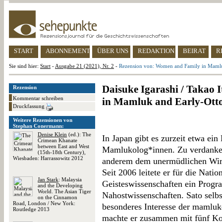
START
ABONNEMENT
ÜBER UNS
REDAKTION
BEIRAT
R
Sie sind hier:
Start
-
Ausgabe 21 (2021), Nr. 2
-
Rezension von: Women and Family in Mamluk
Daisuke Igarashi / Takao 
Rezension
Kommentar schreiben
in Mamluk and Early-Otto
Druckfassung
Weitere Rezensionen von
Stephan Conermann:
Denise Klein
(ed.): The
In Japan gibt es zurzeit etwa ein
Crimean Khanate
between East and West
Mamlukolog*innen. Zu verdanken 
(15th-18th Century),
Wiesbaden: Harrassowitz 2012
anderem dem unermüdlichen Wirk
Seit 2006 leitete er für die Nati
Jan Stark
: Malaysia
Geisteswissenschaften ein Prog
and the Developing
World. The Asian Tiger
Nahostwissenschaften. Sato selbs
on the Cinnamon
Road, London / New York:
besonderes Interesse der mamluke
Routledge 2013
machte er zusammen mit fünf Kol