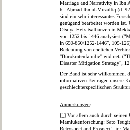
Marriage and Narrativity in Ibn 
bt. Aḥmad Ibn al-Muzalliq (d. 92
sind ein sehr interessantes Forsc
genügend bearbeitet worden ist. 
Otsuya Heiratsallianzen in Mekka
von 1252 bis 1446 analysiert ("
in 650-850/1252-1446", 105-126)
Bedeutung von ehelichen Verbind
"Bürokratenfamilie" widmet. ("T
Disaster Mitigation Strategy", 12
Der Band ist sehr willkommen, de
informativen Beiträgen unsere Ke
geschlechterspezifischen Strukt
Anmerkungen
:
[
1
] Vor allem auch durch seinen 
Mamlukenforschung: Sato Tsugit
Retrospect and Prospect", in: Ma