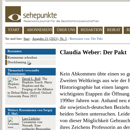
START
ABONNEMENT
ÜBER UNS
REDAKTION
BEIRAT
R
Sie sind hier:
Start
-
Ausgabe 21 (2021), Nr. 5
-
Rezension von: Der Pakt
Claudia Weber: Der Pakt
Rezension
Kommentar schreiben
Druckfassung
Thematisch verwandte
Kein Abkommen übte einen so gro
Rezensionen:
David L. Roll
: The
Zweiten Weltkriegs aus wie der H
Hopkins Touch. Harry
Hopkins and the
Historiographie hat einen langen
Forging of the Alliance
to Defeat Hitler, Oxford: Oxford
wichtigsten Etappen die Öffnung
University Press 2013
1990er Jahren war. Anhand neu e
die sowjetisch-deutschen Bezie
Weitere Rezensionen von Sergej
beiden Seiten untersuchen. Leider
Z. Sluč:
Lars Lüdicke
:
von dieser Möglichkeit Gebrauch
Constantin von
Neurath. Eine
ihres Zeichens Professorin an der
politische Biographie,