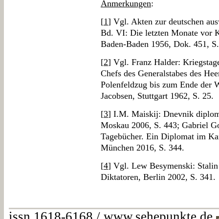
Anmerkungen
:
[
1
] Vgl. Akten zur deutschen aus
Bd. VI: Die letzten Monate vor 
Baden-Baden 1956, Dok. 451, S.
[
2
] Vgl. Franz Halder: Kriegsta
Chefs des Generalstabes des He
Polenfeldzug bis zum Ende der W
Jacobsen, Stuttgart 1962, S. 25.
[
3
] I.M. Maiskij: Dnevnik diplo
Moskau 2006, S. 443; Gabriel Go
Tagebücher. Ein Diplomat im Ka
München 2016, S. 344.
[
4
] Vgl. Lew Besymenski: Stalin 
Diktatoren, Berlin 2002, S. 341.
issn 1618-6168 / www.sehepunkte.de