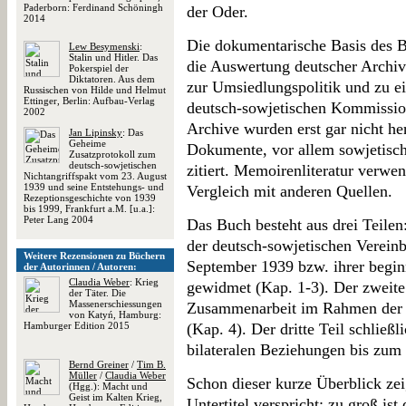
Paderborn: Ferdinand Schöningh
der Oder.
2014
Die dokumentarische Basis des B
Lew Besymenski
:
Stalin und Hitler. Das
die Auswertung deutscher Archiv
Pokerspiel der
Diktatoren. Aus dem
zur Umsiedlungspolitik und zu ei
Russischen von Hilde und Helmut
Ettinger, Berlin: Aufbau-Verlag
deutsch-sowjetischen Kommission
2002
Archive wurden erst gar nicht he
Jan Lipinsky
: Das
Geheime
Dokumente, vor allem sowjetisch
Zusatzprotokoll zum
deutsch-sowjetischen
zitiert. Memoirenliteratur verwe
Nichtangriffspakt vom 23. August
1939 und seine Entstehungs- und
Vergleich mit anderen Quellen.
Rezeptionsgeschichte von 1939
bis 1999, Frankfurt a.M. [u.a.]:
Peter Lang 2004
Das Buch besteht aus drei Teilen:
der deutsch-sowjetischen Verein
Weitere Rezensionen zu Büchern
September 1939 bzw. ihrer begi
der Autorinnen / Autoren:
Claudia Weber
: Krieg
gewidmet (Kap. 1-3). Der zweite 
der Täter. Die
Massenerschiessungen
Zusammenarbeit im Rahmen der U
von Katyń, Hamburg:
Hamburger Edition 2015
(Kap. 4). Der dritte Teil schließl
bilateralen Beziehungen bis zum 
Bernd Greiner
/
Tim B.
Müller
/
Claudia Weber
Schon dieser kurze Überblick zei
(Hgg.): Macht und
Geist im Kalten Krieg,
Untertitel verspricht; zu groß is