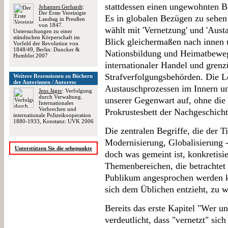
stattdessen einen ungewohnten Bl
Johannes Gerhardt
:
Der Erste Vereinigte
Es in globalen Bezügen zu sehen 
Landtag in Preußen
von 1847.
wählt mit 'Vernetzung' und 'Aust
Untersuchungen zu einer
ständischen Körperschaft im
Blick gleichermaßen nach innen
Vorfeld der Revolution von
1848/49, Berlin: Duncker &
Nationsbildung und Heimatbeweg
Humblot 2007
internationaler Handel und gren
Strafverfolgungsbehörden. Die L
Weitere Rezensionen zu Büchern
der Autorinnen / Autoren:
Austauschprozessen im Innern u
Jens Jäger
: Verfolgung
durch Verwaltung.
unserer Gegenwart auf, ohne die
Internationales
Verbrechen und
Prokrustesbett der Nachgeschich
internationale Polizeikooperation
1880-1933, Konstanz: UVK 2006
Die zentralen Begriffe, die der Ti
Modernisierung, Globalisierung -
Unterstützen Sie die sehepunkte
doch was gemeint ist, konkretisie
Themenbereichen, die betrachtet 
Publikum angesprochen werden ka
sich dem Üblichen entzieht, zu 
Bereits das erste Kapitel "Wer u
verdeutlicht, dass "vernetzt" sic