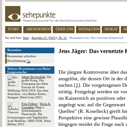
START
ABONNEMENT
ÜBER UNS
REDAKTION
BEIRAT
R
Sie sind hier:
Start
-
Ausgabe 21 (2021), Nr. 11
-
Rezension von: Das vernetzte Kaiserreich
Jens Jäger: Das vernetzte 
Rezension
Kommentar schreiben
Druckfassung
Weitere Rezensionen von Dieter
Die jüngste Kontroverse über da
Langewiesche:
Adam Hochschild
: Der
ausgelöst, die dessen Ort in der
große Krieg. Der
Untergang des Alten
suchen [
1
]. Die vorgetragenen D
Europa im Ersten
Weltkrieg 1914-1918. Aus dem
strittig. Festgelegt werden sie v
Amerikan. von Hainer Kober,
im Kaiserreich an positiven oder
Stuttgart: Klett-Cotta 2013
angelegt war, auf die Gegenwart 
Fritz Fellner
/
Doris A.
Corradini
(Hgg.):
Quellen" (R. Koselleck) greift h
Schicksalsjahre
Österreichs. Die
Perspektive eine gewisse Plausibi
Erinnerungen und Tagebücher
Josef Redlichs. 1869-1936, Wien:
hingegen meidet die Frage nach d
Böhlau 2011