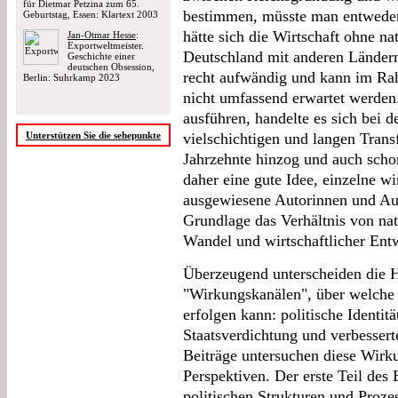
für Dietmar Petzina zum 65.
bestimmen, müsste man entweder
Geburtstag, Essen: Klartext 2003
hätte sich die Wirtschaft ohne na
Jan-Otmar Hesse
:
Exportweltmeister.
Deutschland mit anderen Ländern
Geschichte einer
deutschen Obsession,
recht aufwändig und kann im Ra
Berlin: Suhrkamp 2023
nicht umfassend erwartet werden
ausführen, handelte es sich bei 
Unterstützen Sie die sehepunkte
vielschichtigen und langen Trans
Jahrzehnte hinzog und auch schon
daher eine gute Idee, einzelne wi
ausgewiesene Autorinnen und Aut
Grundlage das Verhältnis von nat
Wandel und wirtschaftlicher Ent
Überzeugend unterscheiden die H
"Wirkungskanälen", über welche 
erfolgen kann: politische Identit
Staatsverdichtung und verbessert
Beiträge untersuchen diese Wirk
Perspektiven. Der erste Teil des
politischen Strukturen und Prozes