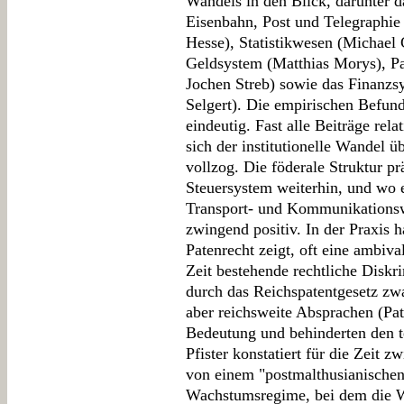
Wandels in den Blick, darunter 
Eisenbahn, Post und Telegraphie
Hesse), Statistikwesen (Michael
Geldsystem (Matthias Morys), P
Jochen Streb) sowie das Finanzs
Selgert). Die empirischen Befun
eindeutig. Fast alle Beiträge rela
sich der institutionelle Wandel 
vollzog. Die föderale Struktur pr
Steuersystem weiterhin, und wo e
Transport- und Kommunikationsw
zwingend positiv. In der Praxis h
Patenrecht zeigt, oft eine ambiv
Zeit bestehende rechtliche Diskr
durch das Reichspatentgesetz zwa
aber reichsweite Absprachen (Pat
Bedeutung und behinderten den 
Pfister konstatiert für die Zeit
von einem "postmalthusianische
Wachstumsregime, bei dem die W