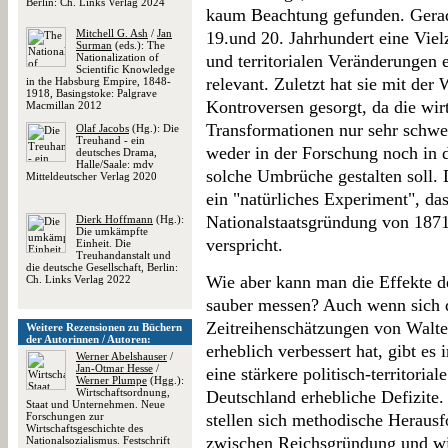
Berlin: Ch. Links Verlag 2024
kaum Beachtung gefunden. Gerade
Mitchell G. Ash
/
Jan
19.und 20. Jahrhundert eine Vie
Surman
(eds.): The
Nationalization of
und territorialen Veränderungen e
Scientific Knowledge
relevant. Zuletzt hat sie mit de
in the Habsburg Empire, 1848-
1918, Basingstoke: Palgrave
Kontroversen gesorgt, da die wirt
Macmillan 2012
Transformationen nur sehr schwer
Olaf Jacobs
(Hg.): Die
Treuhand - ein
weder in der Forschung noch in 
deutsches Drama,
Halle/Saale: mdv
solche Umbrüche gestalten soll.
Mitteldeutscher Verlag 2020
ein "natürliches Experiment", da
Nationalstaatsgründung von 1871
Dierk Hoffmann
(Hg.):
Die umkämpfte
verspricht.
Einheit. Die
Treuhandanstalt und
die deutsche Gesellschaft, Berlin:
Wie aber kann man die Effekte d
Ch. Links Verlag 2022
sauber messen? Auch wenn sich di
Zeitreihenschätzungen von Walt
Weitere Rezensionen zu Büchern
der Autorinnen / Autoren:
erheblich verbessert hat, gibt es
Werner Abelshauser
/
Jan-Otmar Hesse
/
eine stärkere politisch-territoria
Werner Plumpe
(Hgg.):
Wirtschaftsordnung,
Deutschland erhebliche Defizite.
Staat und Unternehmen. Neue
Forschungen zur
stellen sich methodische Heraus
Wirtschaftsgeschichte des
zwischen Reichsgründung und wir
Nationalsozialismus. Festschrift