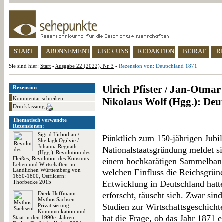
START
ABONNEMENT
ÜBER UNS
REDAKTION
BEIRAT
R
Sie sind hier:
Start
-
Ausgabe 22 (2022), Nr. 3
-
Rezension von: Deutschland 1871
Ulrich Pfister / Jan-Otmar
Rezension
Kommentar schreiben
Nikolaus Wolf (Hgg.): Deu
Druckfassung
Thematisch verwandte
Rezensionen:
Sigrid Hirbodian
/
Pünktlich zum 150-jährigen Jubi
Sheilagh Ogilvie
/
Johanna Regnath
Nationalstaatsgründung meldet si
(Hgg.): Revolution des
Fleißes, Revolution des Konsums.
einem hochkarätigen Sammelband
Leben und Wirtschaften im
Ländlichen Württemberg von
welchen Einfluss die Reichsgründ
1650-1800, Ostfildern:
Thorbecke 2015
Entwicklung in Deutschland hatte
Dierk Hoffmann
:
erforscht, täuscht sich. Zwar si
Mythos Sachsen.
Studien zur Wirtschaftsgeschicht
Privatisierung,
Kommunikation und
hat die Frage, ob das Jahr 1871 e
Staat in den 1990er-Jahren,