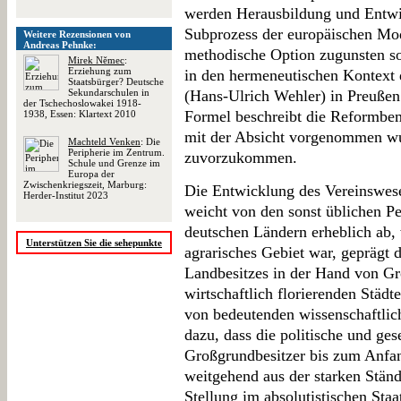
werden Herausbildung und Entwi
Subprozess der europäischen Mod
Weitere Rezensionen von
Andreas Pehnke:
methodische Option zugunsten soz
Mirek Němec
:
Erziehung zum
in den hermeneutischen Kontext 
Staatsbürger? Deutsche
Sekundarschulen in
(Hans-Ulrich Wehler) in Preußen 
der Tschechoslowakei 1918-
Formel beschreibt die Reformbem
1938, Essen: Klartext 2010
mit der Absicht vorgenommen wu
Machteld Venken
: Die
Peripherie im Zentrum.
zuvorzukommen.
Schule und Grenze im
Europa der
Zwischenkriegszeit, Marburg:
Die Entwicklung des Vereinswes
Herder-Institut 2023
weicht von den sonst üblichen P
deutschen Ländern erheblich ab,
Unterstützen Sie die sehepunkte
agrarisches Gebiet war, geprägt 
Landbesitzes in der Hand von Gr
wirtschaftlich florierenden Städ
von bedeutenden wissenschaftlich
dazu, dass die politische und ge
Großgrundbesitzer bis zum Anfan
weitgehend aus der starken Stände
Stellung im absolutistischen Sta