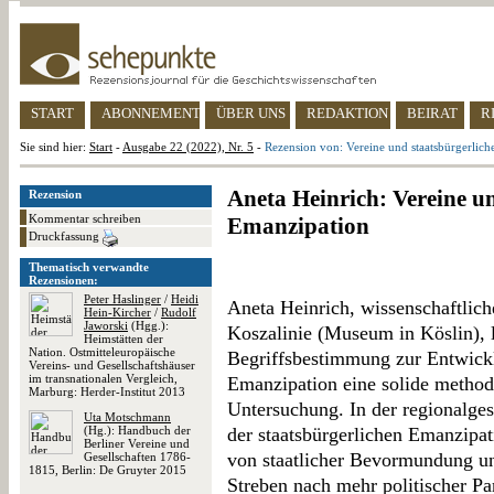
START
ABONNEMENT
ÜBER UNS
REDAKTION
BEIRAT
R
Sie sind hier:
Start
-
Ausgabe 22 (2022), Nr. 5
-
Rezension von: Vereine und staatsbürgerlic
Aneta Heinrich: Vereine u
Rezension
Kommentar schreiben
Emanzipation
Druckfassung
Thematisch verwandte
Rezensionen:
Peter Haslinger
/
Heidi
Aneta Heinrich, wissenschaftli
Hein-Kircher
/
Rudolf
Jaworski
(Hgg.):
Koszalinie (Museum in Köslin), l
Heimstätten der
Nation. Ostmitteleuropäische
Begriffsbestimmung zur Entwickl
Vereins- und Gesellschaftshäuser
im transnationalen Vergleich,
Emanzipation eine solide methodo
Marburg: Herder-Institut 2013
Untersuchung. In der regionalges
Uta Motschmann
(Hg.): Handbuch der
der staatsbürgerlichen Emanzipat
Berliner Vereine und
von staatlicher Bevormundung u
Gesellschaften 1786-
1815, Berlin: De Gruyter 2015
Streben nach mehr politischer Par