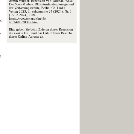
Armin Wagner: Rezension von: Michael Wala:
n
Der Stasi-Mythos. DDR-Auslandsspionage und
der Verfassungsschutz, Berlin: Ch. Links
Verlag 2023, in: sehepunkte 24 (2024), Nr. 3
[15.03.2024], URL:
https://www.sehepunkte.de
e.
/2024/03/38397.html
Bitte geben Sie beim Zitieren dieser Rezension
-
die exakte URL und das Datum Ihres Besuchs
dieser Online-Adresse an.
r