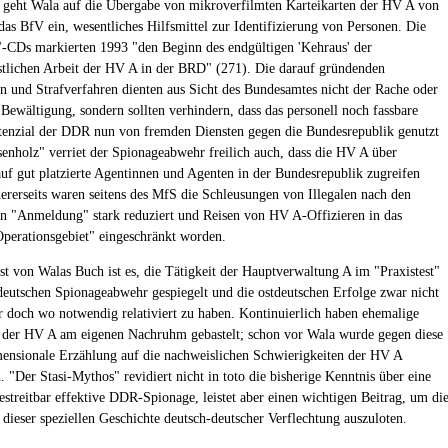
 geht Wala auf die Übergabe von mikroverfilmten Karteikarten der HV A von
das BfV ein, wesentliches Hilfsmittel zur Identifizierung von Personen. Die
-CDs markierten 1993 "den Beginn des endgültigen 'Kehraus' der
tlichen Arbeit der HV A in der BRD" (271). Die darauf gründenden
n und Strafverfahren dienten aus Sicht des Bundesamtes nicht der Rache oder
 Bewältigung, sondern sollten verhindern, dass das personell noch fassbare
enzial der DDR nun von fremden Diensten gegen die Bundesrepublik genutzt
enholz" verriet der Spionageabwehr freilich auch, dass die HV A über
auf gut platzierte Agentinnen und Agenten in der Bundesrepublik zugreifen
ererseits waren seitens des MfS die Schleusungen von Illegalen nach den
n "Anmeldung" stark reduziert und Reisen von HV A-Offizieren in das
Operationsgebiet" eingeschränkt worden.
st von Walas Buch ist es, die Tätigkeit der Hauptverwaltung A im "Praxistest"
deutschen Spionageabwehr gespiegelt und die ostdeutschen Erfolge zwar nicht
er doch wo notwendig relativiert zu haben. Kontinuierlich haben ehemalige
der HV A am eigenen Nachruhm gebastelt; schon vor Wala wurde gegen diese
mensionale Erzählung auf die nachweislichen Schwierigkeiten der HV A
. "Der Stasi-Mythos" revidiert nicht in toto die bisherige Kenntnis über eine
estreitbar effektive DDR-Spionage, leistet aber einen wichtigen Beitrag, um di
 dieser speziellen Geschichte deutsch-deutscher Verflechtung auszuloten.