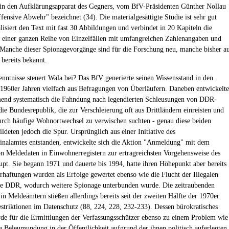
in den Aufklärungsapparat des Gegners, vom BfV-Präsidenten Günther Nollau
ffensive Abwehr" bezeichnet (34). Die materialgesättigte Studie ist sehr gut
alisiert den Text mit fast 30 Abbildungen und verbindet in 20 Kapiteln die
 einer ganzen Reihe von Einzelfällen mit umfangreichen Zahlenangaben und
. Manche dieser Spionagevorgänge sind für die Forschung neu, manche bisher a
bereits bekannt.
nntnisse steuert Wala bei? Das BfV generierte seinen Wissensstand in den
1960er Jahren vielfach aus Befragungen von Überläufern. Daneben entwickelte
end systematisch die Fahndung nach legendierten Schleusungen von DDR-
die Bundesrepublik, die zur Verschleierung oft aus Drittländern einreisten und
urch häufige Wohnortwechsel zu verwischen suchten - genau diese beiden
ldeten jedoch die Spur. Ursprünglich aus einer Initiative des
nalamtes entstanden, entwickelte sich die Aktion "Anmeldung" mit dem
n Meldedaten in Einwohnerregistern zur ertragreichsten Vorgehensweise des
pt. Sie begann 1971 und dauerte bis 1994, hatte ihren Höhepunkt aber bereits
rhaftungen wurden als Erfolge gewertet ebenso wie die Flucht der Illegalen
ie DDR, wodurch weitere Spionage unterbunden wurde. Die zeitraubenden
in Meldeämtern stießen allerdings bereits seit der zweiten Hälfte der 1970er
estriktionen im Datenschutz (88, 224, 228, 232-233). Dessen bürokratisches
e für die Ermittlungen der Verfassungsschützer ebenso zu einem Problem wie
te Beleumundung in der Öffentlichkeit aufgrund der ihnen politisch auferlegten