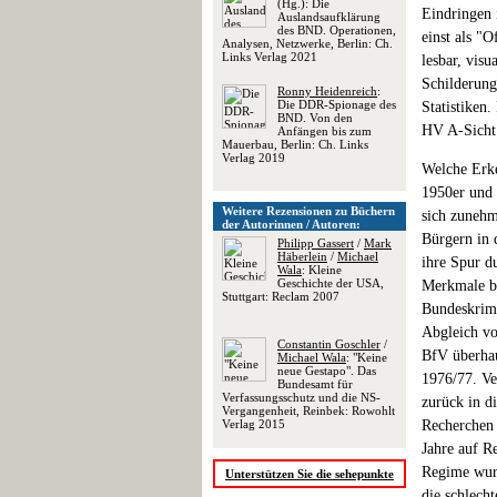
(Hg.): Die
Eindringen 
Auslandsaufklärung
des BND. Operationen,
einst als "O
Analysen, Netzwerke, Berlin: Ch.
Links Verlag 2021
lesbar, visu
Schilderung
Ronny Heidenreich
:
Die DDR-Spionage des
Statistiken
BND. Von den
HV A-Sicht 
Anfängen bis zum
Mauerbau, Berlin: Ch. Links
Verlag 2019
Welche Erke
1950er und 
Weitere Rezensionen zu Büchern
sich zunehm
der Autorinnen / Autoren:
Bürgern in 
Philipp Gassert
/
Mark
Häberlein
/
Michael
ihre Spur d
Wala
: Kleine
Geschichte der USA,
Merkmale bi
Stuttgart: Reclam 2007
Bundeskrimi
Abgleich vo
Constantin Goschler
/
BfV überhau
Michael Wala
: "Keine
neue Gestapo". Das
1976/77. Ve
Bundesamt für
Verfassungsschutz und die NS-
zurück in d
Vergangenheit, Reinbek: Rowohlt
Verlag 2015
Recherchen 
Jahre auf R
Regime wurd
Unterstützen Sie die sehepunkte
die schlech