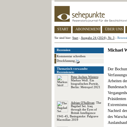
START
ABONNEMENT
ÜBER UNS
Sie sind hier:
Start
-
Ausgabe 24 (2024), Nr. 3
-
Rezens
Michael W
Rezension
Kommentar schreiben
Druckfassung
Thematisch verwandte
Der Bochume
Rezensionen:
Verfassungs
Peter Jochen Winters
:
Markus Wolf. Ein
Arbeiten de
biografisches Porträt,
Bundesnachr
Berlin: Metropol 2021
Vergangenhe
Präsidenten
Adrian O'Sullivan
: The
Extremismus
Bagdad Set. Iraq
through the Eyes of
Nachteil de
British Intelligence
1941-45, Basingstoke: Palgrave
des Warscha
Macmillan 2019
Auslandsauf