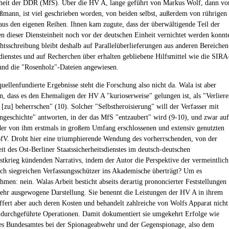
rheit der DDR (MfS). Über die HV A, lange geführt von Markus Wolf, dann vo
mann, ist viel geschrieben worden, von beiden selbst, außerdem von rührigen
 aus den eigenen Reihen. Ihnen kam zugute, dass der überwältigende Teil der
en dieser Diensteinheit noch vor der deutschen Einheit vernichtet werden konnt
htsschreibung bleibt deshalb auf Parallelüberlieferungen aus anderen Bereichen
ienstes und auf Recherchen über erhalten gebliebene Hilfsmittel wie die SIRA
nd die "Rosenholz"-Dateien angewiesen.
uellenfundierte Ergebnisse steht die Forschung also nicht da. Wala ist aber
, dass es den Ehemaligen der HV A "kurioserweise" gelungen ist, als "Verliere
 [zu] beherrschen" (10). Solcher "Selbstheroisierung" will der Verfasser mit
ngeschichte" antworten, in der das MfS "entzaubert" wird (9-10), und zwar auf
er von ihm erstmals in großem Umfang erschlossenen und extensiv genutzten
fV. Droht hier eine triumphierende Wendung des vorherrschenden, von der
it des Ost-Berliner Staatssicherheitsdienstes im deutsch-deutschen
tkrieg kündenden Narrativs, indem der Autor die Perspektive der vermeintlich
h siegreichen Verfassungsschützer ins Akademische überträgt? Um es
men: nein. Walas Arbeit besticht abseits derartig prononcierter Feststellungen
sehr ausgewogene Darstellung. Sie benennt die Leistungen der HV A in ihrem
iffert aber auch deren Kosten und behandelt zahlreiche von Wolfs Apparat nicht
 durchgeführte Operationen. Damit dokumentiert sie umgekehrt Erfolge wie
s Bundesamtes bei der Spionageabwehr und der Gegenspionage, also dem