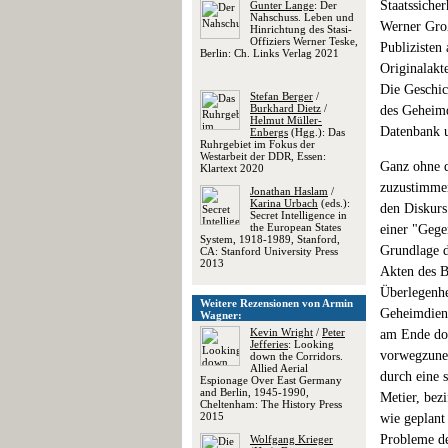
Staatssiche
Gunter Lange
: Der
Nahschuss. Leben und
Werner Groß
Hinrichtung des Stasi-
Offiziers Werner Teske,
Publizisten
Berlin: Ch. Links Verlag 2021
Originalakt
Die Geschic
Stefan Berger
/
Burkhard Dietz
/
des Geheimd
Helmut Müller-
Datenbank u
Enbergs
(Hgg.): Das
Ruhrgebiet im Fokus der
Westarbeit der DDR, Essen:
Ganz ohne q
Klartext 2020
zuzustimmen
Jonathan Haslam
/
Karina Urbach
(eds.):
den Diskurs
Secret Intelligence in
the European States
einer "Gege
System, 1918-1989, Stanford,
Grundlage d
CA: Stanford University Press
2013
Akten des B
Überlegenhe
Weitere Rezensionen von Armin
Geheimdiens
Wagner:
Kevin Wright
/
Peter
am Ende doc
Jefferies
: Looking
vorwegzuneh
down the Corridors.
Allied Aerial
durch eine 
Espionage Over East Germany
and Berlin, 1945-1990,
Metier, bez
Cheltenham: The History Press
2015
wie geplant
Probleme de
Wolfgang Krieger