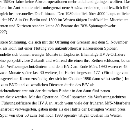
der 1980er Jahre keine Abwehroperationen mehr anhaltend gelingen wollten. Da
erat im Amt konnte nicht unbegrenzt neue Ansätze erdenken, und letztlich lief
ungleiches personelles Duell hinaus: Den 1989 deutlich über 4000 hauptamtliche
n der HV A in Ost-Berlin und 1500 im Westen tätigen Inoffiziellen Mitarbeiter
enten und Kurieren standen keine 80 Beamte der BfV-Spionageabwehr
227).
stere Stimmung, die sich mit der Öffnung der Grenzen seit dem 9. November
e, als Köln mit einer Flutung von unkontrollierbar einreisenden Spionen
andelte sich binnen weniger Monate in Euphorie. Ehemalige HV A-Offiziere
 eine perspektivlose Zukunft und während die einen ihre Reihen schlossen, bote
e den Verfassungsschutzämtern und dem BND an. Ende März 1990 waren es 48
 zwei Monate später fast 30 weitere, im Herbst insgesamt 177. (Für einige von
usgerechnet Kuron zuständig, der sich im Oktober 1990 dann selbst stellte.) Im
 zum BND und zu westlichen Diensten durfte das BfV als
richtendienst erst mit der deutschen Einheit in den dann fünf neuen
rn aktiv werden. Mit der Operation "Opal" sprachen die Verfassungsschützer
 Führungsoffiziere der HV A an. Auch wenn viele der früheren MfS-Mitarbeite
narbeit verweigerten, gaben mehr als die Hälfte der Befragten Wissen preis,
 Spur von über 50 zum Teil noch 1990 operativ tätigen Quellen im Westen