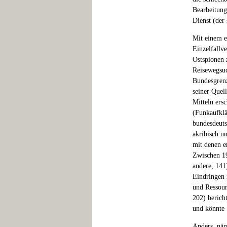
Bearbeitung
Dienst (der 
Mit einem e
Einzelfallv
Ostspionen 
Reisewegsu
Bundesgren
seiner Quel
Mitteln ersc
(Funkaufkl
bundesdeuts
akribisch u
mit denen e
Zwischen 19
andere, 141
Eindringen 
und Ressou
202) berich
und könnte 
Anders, näm