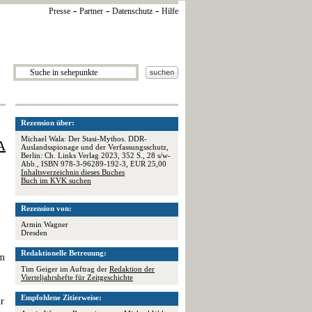
-
-
-
Presse
Partner
Datenschutz
Hilfe
Rezension über:
Michael Wala: Der Stasi-Mythos. DDR-
A
Auslandsspionage und der Verfassungsschutz,
Berlin: Ch. Links Verlag 2023, 352 S., 28 s/w-
Abb., ISBN 978-3-96289-192-3, EUR 25,00
Inhaltsverzeichnis dieses Buches
Buch im KVK suchen
Rezension von:
Armin Wagner
Dresden
Redaktionelle Betreuung:
um
Tim Geiger im Auftrag der
Redaktion der
Vierteljahrshefte für Zeitgeschichte
Empfohlene Zitierweise:
r