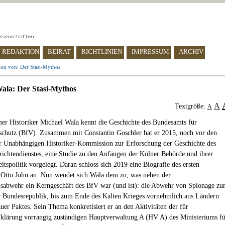
REDAKTION
BEIRAT
RICHTLINIEN
IMPRESSUM
ARCHIV
ion von: Der Stasi-Mythos
ala: Der Stasi-Mythos
A
Textgröße:
A
r Historiker Michael Wala kennt die Geschichte des Bundesamts für
schutz (BfV). Zusammen mit Constantin Goschler hat er 2015, noch vor den
r Unabhängigen Historiker-Kommission zur Erforschung der Geschichte des
ichtendienstes, eine Studie zu den Anfängen der Kölner Behörde und ihrer
itspolitik vorgelegt. Daran schloss sich 2019 eine Biografie des ersten
 Otto John an. Nun wendet sich Wala dem zu, was neben der
abwehr ein Kerngeschäft des BfV war (und ist): die Abwehr von Spionage z
r Bundesrepublik, bis zum Ende des Kalten Krieges vornehmlich aus Ländern
uer Paktes. Sein Thema konkretisiert er an den Aktivitäten der für
klärung vorrangig zuständigen Hauptverwaltung A (HV A) des Ministeriums fü