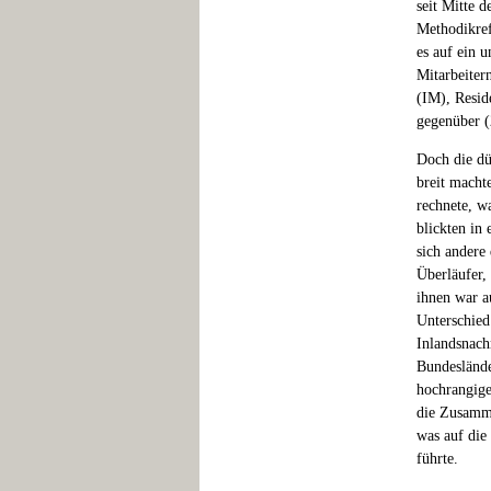
seit Mitte 
Methodikref
es auf ein 
Mitarbeiter
(IM), Resid
gegenüber (
Doch die dü
breit macht
rechnete, w
blickten in
sich ander
Überläufer,
ihnen war a
Unterschied
Inlandsnach
Bundeslände
hochrangige
die Zusamme
was auf die
führte.