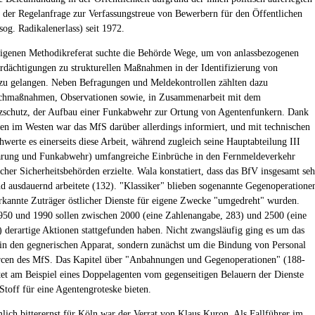
 der Regelanfrage zur Verfassungstreue von Bewerbern für den Öffentlichen
sog. Radikalenerlass) seit 1972.
igenen Methodikreferat suchte die Behörde Wege, um von anlassbezogenen
erdächtigungen zu strukturellen Maßnahmen in der Identifizierung von
zu gelangen. Neben Befragungen und Meldekontrollen zählten dazu
chmaßnahmen, Observationen sowie, in Zusammenarbeit mit dem
zschutz, der Aufbau einer Funkabwehr zur Ortung von Agentenfunkern. Dank
len im Westen war das MfS darüber allerdings informiert, und mit technischen
hwerte es einerseits diese Arbeit, während zugleich seine Hauptabteilung III
ärung und Funkabwehr) umfangreiche Einbrüche in den Fernmeldeverkehr
cher Sicherheitsbehörden erzielte. Wala konstatiert, dass das BfV insgesamt seh
nd ausdauernd arbeitete (132). "Klassiker" blieben sogenannte Gegenoperatione
rkannte Zuträger östlicher Dienste für eigene Zwecke "umgedreht" wurden.
50 und 1990 sollen zwischen 2000 (eine Zahlenangabe, 283) und 2500 (eine
) derartige Aktionen stattgefunden haben. Nicht zwangsläufig ging es um das
in den gegnerischen Apparat, sondern zunächst um die Bindung von Personal
rcen des MfS. Das Kapitel über "Anbahnungen und Gegenoperationen" (188-
tet am Beispiel eines Doppelagenten vom gegenseitigen Belauern der Dienste
Stoff für eine Agentengroteske bieten.
lich bitterernst für Köln war der Verrat von Klaus Kuron. Als Fallführer im