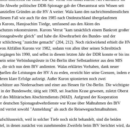
 die Abwehr politischer DDR-Spionage gab der Oberamtsrat sein Wissen seit
nanziellen Gründen an die HV A weiter. Wala kann den nachrichtendienstlichen
diesem Fall wie auch für den 1985 nach Ostdeutschland übergelaufenen
n Kurons, Hansjoachim Tiedge, umfassend aus den Akten des
schutzes rekonstruieren. Kurons Verrat "kam tatsächlich einem Bankrott großer
pionageabwehr gleich" und habe die Abwehrarbeit des Bundes- und der
 schlichtweg "zunichte gemacht" (204, 212). Noch rückwirkend erhielt die H
von Altfällen Kurons vor 1982, sodann von allen über seinen Schreibtisch
orgängen bis 1990, und selbst in diesem letzten Jahr der DDR konnte er bis ins
nein seine Verbindungsleute in Ost-Berlin über Selbstanbieter aus dem MfS
n, die sich nun dem BfV andienten. Walas erklärtes Vorhaben, dank neuer
Quellen die Leistungen der HV A zu erden, erreicht hier seine Grenzen, indem e
eren klare Erfolge aufzeigt. Außer Kuron spionierten noch zwei
schützer aus Niedersachsen und einer aus Hessen für Ost-Berlin. Die wichtigste
in der Bundeswehr, tätig seit 1969, sei Joachim Krase gewesen, zuletzt Oberst
f des Militärischen Abschirmdiensts (MAD). Aufgrund der Kooperation
der deutschen Spionageabwehrdienste war Krase über Maßnahmen des BfV
und verriet sowohl "Anmeldung" als auch die Reisewegsuchmaßnahmen.
fschlussreich, weil in solcher Tiefe noch nicht behandelt, sind die beiden
itel, in denen zunächst von zunehmenden Zweifeln beim BfV berichtet wird, da