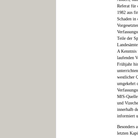
Referat für
1982 aus fi
Schaden in 
Vorgesetzte
Verfassungs
Teile der S
Landesämter
A Kenntnis 
laufenden V
Frühjahr hi
unterrichte
westlicher 
umgekehrt d
Verfassungs
MfS-Quelle 
und Vizeche
innerhalb 
informiert 
Besonders au
letzten Kap