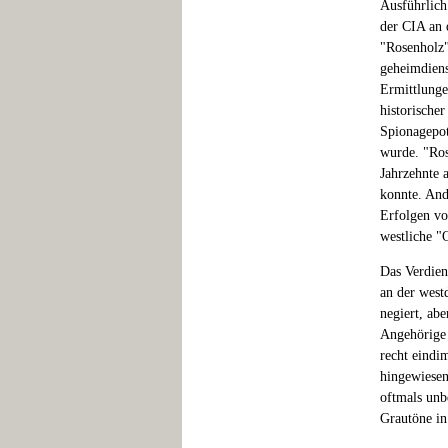
Ausführlich
der CIA an 
"Rosenholz"
geheimdiens
Ermittlunge
historischer
Spionagepot
wurde. "Ros
Jahrzehnte 
konnte. And
Erfolgen vo
westliche "
Das Verdien
an der west
negiert, ab
Angehörige 
recht eindi
hingewiesen
oftmals unb
Grautöne in