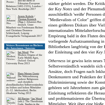
and the Birth of
stärker gehört werden. Die Kriti
Ethiopian-European
Relations (1402-1555), London /
der
Key Notes
und der Plenumsdi
New York: Routledge 2017
ausschließlich 'weiße' Personen d
Armin Kohnle
/
"Medievalists of Color" griffen d
Thomas Krzenck
(Hgg.): Johannes Hus
einen größeren Diskurs über Viel
deutsch. Unter
Mitarbeit von Friedemann Richter
internationalen Mittelalterforschu
und Christiane Domtera-
Schleichardt, Leipzig:
Empörung bald in den Fluten des 
Evangelische Verlagsanstalt 2017
vorliegende Aufsatzsammlung in 
Weitere Rezensionen zu Büchern
Bibliotheken langfristig von der
der Autorinnen / Autoren:
der Einleitung und den vier
Key 
Ian Wood
: The
Modern Origins of the
Early Middle Ages,
Otherness
ist gewiss kein neues 
Oxford: Oxford
University Press 2013
Selbstverständlich wandeln sich
Ansätze, doch Fragen nach Inklu
Hans-Werner Goetz
:
Denkmustern und Praktiken der D
Die Wahrnehmung
anderer Religionen
Diskriminierung sowie der Kon
und christlich-
abendländisches Selbstverständnis
gehören seit Jahrzehnten zum gän
im frühen und hohen Mittelalter
(5.-12. Jahrhundert), Berlin:
Einleitung reflektieren die Hera
Akademie Verlag 2013
und problematisieren die Übertr
Jill Harries
/
Ian Wood
(eds.): The Theodosian
Mittelalter. Weit über eine bloß
Code. Studies in the