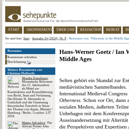
START
ABONNEMENT
ÜBER UNS
REDAKTION
BEIRAT
R
Sie sind hier:
Start
-
Ausgabe 24 (2024), Nr. 9
-
Rezension von: 'Otherness' in the Middle Ag
Hans-Werner Goetz / Ian Wo
Rezension
Kommentar schreiben
Middle Ages
Druckfassung
Weitere Rezensionen von
Christian Hoffarth:
Monika Eisenhauer
:
Selten gehört ein Skandal zur En
Monastische Reformen
des 15. Jahrhunderts
mediävistischen Sammelbandes.
als Mittel zur
Konstruktion und Konsolidierung
International Medieval Congress
von Recht, Staat und Verfassung.
Das Kloster St. Alexander in
Otherness
. Schon vor Ort, dann 
Grafschaft und die Umsetzung
theoretischer Entwürfe in Sinne
sozialen Medien, äußerten Teiln
des Thomas von Aquin, Münster /
Unbehagen mit dem Konferenzpr
Hamburg / Berlin / London: LIT
2016
Auseinandersetzung mit Alterität 
Matteo Salvadore
: The
die Perspektiven und Expertisen
African Prester John