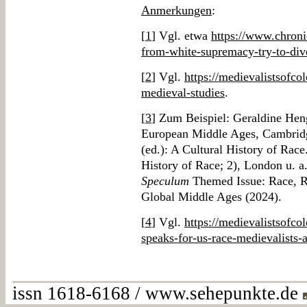
Anmerkungen
:
[
1
] Vgl. etwa
https://www.chronic
from-white-supremacy-try-to-dive
[
2
] Vgl.
https://medievalistsofco
medieval-studies
.
[
3
] Zum Beispiel: Geraldine Heng
European Middle Ages, Cambrid
(ed.): A Cultural History of Race
History of Race; 2), London u. a.
Speculum
Themed Issue: Race, Ra
Global Middle Ages (2024).
[
4
] Vgl.
https://medievalistsofco
speaks-for-us-race-medievalists-
issn 1618-6168 / www.sehepunkte.de