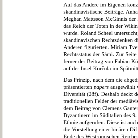
Auf das Andere im Eigenen konze
skandinavistische Beiträge. Anh
Meghan Mattsson McGinnis der 
das Reich der Toten in der Wikin
wurde. Roland Scheel untersucht,
skandinavischen Rechtsdenken die
Anderen figurierten. Miriam Tv
Rechtsstatus der Sámi. Zur Seite
ferner der Beitrag von Fabian K
auf der Insel Korčula im Spätmitt
Das Prinzip, nach dem die abged
präsentierten
papers
ausgewählt w
Diversität (28f). Deshalb deckt d
traditionellen Felder der mediävi
dem Beitrag von Clemens Ganter
Byzantinern im Süditalien des 9. 
Ethnie aufgerufen. Diese ist auc
die Vorstellung einer binären D
Ende des Weströmischen Reiches 