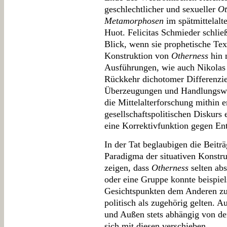
geschlechtlicher und sexueller
Ot
Metamorphosen
im spätmittelalte
Huot. Felicitas Schmieder schlie
Blick, wenn sie prophetische Te
Konstruktion von
Otherness
hin 
Ausführungen, wie auch Nikolas 
Rückkehr dichotomer Differenzie
Überzeugungen und Handlungswei
die Mittelalterforschung mithin e
gesellschaftspolitischen Diskurs 
eine Korrektivfunktion gegen Ent
In der Tat beglaubigen die Beit
Paradigma der situativen Konstrui
zeigen, dass
Otherness
selten abs
oder eine Gruppe konnte beispiel
Gesichtspunkten dem Anderen zu
politisch als zugehörig gelten. 
und Außen stets abhängig von d
sich mit diesen verschieben.