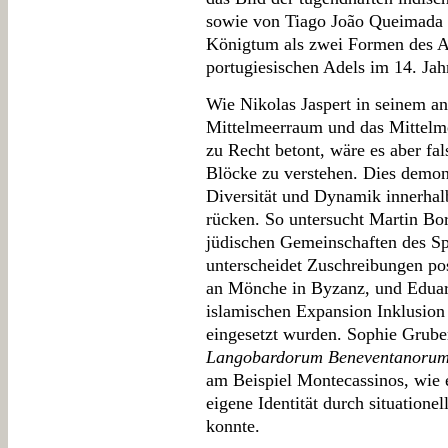
sowie von Tiago João Queimada 
Königtum als zwei Formen des A
portugiesischen Adels im 14. Jah
Wie Nikolas Jaspert in seinem a
Mittelmeerraum und das Mittelme
zu Recht betont, wäre es aber fal
Blöcke zu verstehen. Dies demons
Diversität und Dynamik innerhalb
rücken. So untersucht Martin Bor
jüdischen Gemeinschaften des Sp
unterscheidet Zuschreibungen pos
an Mönche in Byzanz, und Eduar
islamischen Expansion Inklusion
eingesetzt wurden. Sophie Grub
Langobardorum Beneventanoru
am Beispiel Montecassinos, wie e
eigene Identität durch situationel
konnte.