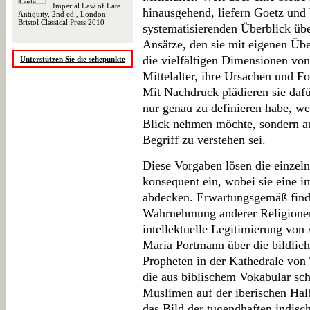
Imperial Law of Late
hinausgehend, liefern Goetz und
Antiquity, 2nd ed., London:
Bristol Classical Press 2010
systematisierenden Überblick üb
Ansätze, den sie mit eigenen Übe
die vielfältigen Dimensionen vo
Unterstützen Sie die sehepunkte
Mittelalter, ihre Ursachen und F
Mit Nachdruck plädieren sie daf
nur genau zu definieren habe, w
Blick nehmen möchte, sondern au
Begriff zu verstehen sei.
Diese Vorgaben lösen die einzel
konsequent ein, wobei sie eine 
abdecken. Erwartungsgemäß finde
Wahrnehmung anderer Religionen,
intellektuelle Legitimierung von
Maria Portmann über die bildlich
Propheten in der Kathedrale von
die aus biblischem Vokabular sc
Muslimen auf der iberischen Ha
das Bild der tugendhaften indisc