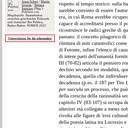
Jonas Scherr
/
Martin
rispetto al tempo storico: sulla ba
Gronau
/
Stefano
Saracino
(Hgg.):
sarebbe convinto di essere l'aut
Polybios von
Megalopolis. Staatsdenken
era, in cui Roma avrebbe ricupera
zwischen griechischer Poliswelt
und römischer Res Publica,
capace di accreditarsi presso il 
Baden-Baden: NOMOS 2022
ricostruisce le radici greche di q
passato: il concetto pitagorico di
Unterstützen Sie die sehepunkte
rilettura di miti catastrofici com
di Fetonte, infine l'elenco di cau
di intere parti dell'umanità forni
III (70-82) articola il pensiero 
declino secondo tre modalità, quel
decadenza, quella che individuav
decadenza (p.es. il 187 per Tito 
per saecula
un processo, che può
della crescita della razionalità s
capitolo IV (83-107) si occupa del
ulteriori età collegate a meno nob
rivolta alle figure di 'eroi cultural
della poesia latina tra Lucrezio e