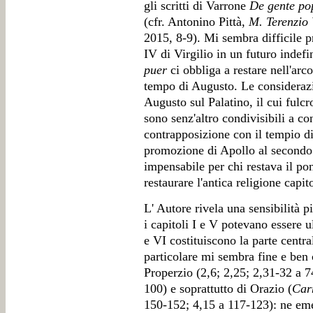
gli scritti di Varrone
De gente po
(cfr. Antonino Pittà,
M. Terenzio 
2015, 8-9). Mi sembra difficile pro
IV di Virgilio in un futuro indef
puer
ci obbliga a restare nell'arc
tempo di Augusto. Le considerazion
Augusto sul Palatino, il cui fulcr
sono senz'altro condivisibili a c
contrapposizione con il tempio d
promozione di Apollo al secondo 
impensabile per chi restava il p
restaurare l'antica religione capit
L' Autore rivela una sensibilità pi
i capitoli I e V potevano essere u
e VI costituiscono la parte centra
particolare mi sembra fine e ben co
Properzio (2,6; 2,25; 2,31-32 a 74
100) e soprattutto di Orazio (
Car
150-152; 4,15 a 117-123): ne emer