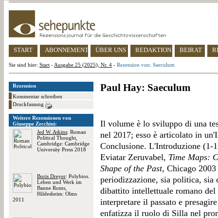
START
ABONNEMENT
ÜBER UNS
REDAKTION
BEIRAT
R
Sie sind hier:
Start
-
Ausgabe 25 (2025), Nr. 4
-
Rezension von: Saeculum
Paul Hay: Saeculum
Rezension
Kommentar schreiben
Druckfassung
Weitere Rezensionen von
Il volume è lo sviluppo di una tes
Giuseppe Zecchini:
Jed W. Atkins
: Roman
nel 2017; esso è articolato in un'
Political Thought,
Cambridge: Cambridge
Conclusione. L'Introduzione (1-16
University Press 2018
Eviatar Zeruvabel,
Time Maps: C
Shape of the Past
, Chicago 2003 
Boris Dreyer
: Polybios.
periodizzazione, sia politica, sia
Leben und Werk im
Banne Roms,
dibattito intellettuale romano de
Hildesheim: Olms
2011
interpretare il passato e presagire
enfatizza il ruolo di Silla nel p