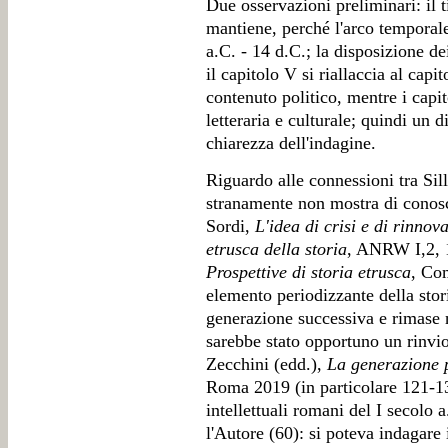
Due osservazioni preliminari: il t
mantiene, perché l'arco temporale
a.C. - 14 d.C.; la disposizione de
il capitolo V si riallaccia al capi
contenuto politico, mentre i capit
letteraria e culturale; quindi un 
chiarezza dell'indagine.
Riguardo alle connessioni tra Sil
stranamente non mostra di conosc
Sordi,
L'idea di crisi e di rinno
etrusca della storia
, ANRW I,2, 1
Prospettive di storia etrusca
, Co
elemento periodizzante della stor
generazione successiva e rimase n
sarebbe stato opportuno un rinvi
Zecchini (edd.),
La generazione p
Roma 2019 (in particolare 121-13
intellettuali romani del I secolo 
l'Autore (60): si poteva indagare 