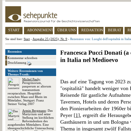
START
ABONNEMENT
ÜBER UNS
REDAKTION
BEIRAT
R
Sie sind hier:
Start
-
Ausgabe 25 (2025), Nr. 9
-
Rezension von: Luoghi dell'ospitalità in Ital
Francesca Pucci Donati (a c
Rezension
Kommentar schreiben
in Italia nel Medioevo
Druckfassung
Weitere Rezensionen von
Thomas Frank:
Michel Pauly
:
Das auf eine Tagung von 2023 z
Peregrinorum,
pauperum ac aliorum
"ospitalità" handelt weniger von
transeuntium
receptaculum. Hospitäler
Reisende für gastliche Aufnahme
zwischen Maas und Rhein im
Mittelalter, Stuttgart: Franz
Tavernen, Hotels und deren Pers
Steiner Verlag 2007
den Pionierarbeiten der 1960er 
Armin Bergmann
: Das
Martyrium und seine
Peyer [
1
], ergreift die Herausge
Stellung im kirchlichen
Gasthäusern in und um Bologna v
Reformdenken des
ausgehenden Mittelalters. Eine
Thema in insgesamt zwölf Fallstu
ideengeschichtliche Untersuchung