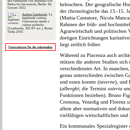
mit Fallstudien von Marsilius von
beleuchten. Der geografische Hor
Padua bis Savonarola, Berlin: De
Gruyter 2022
der chronologische das 13.-15. Ja
Andrea Gamberini
: La
(Mattia Cantatore, Nicola Mancas
legittimità contesa.
Costruzione statale e
Rahmen der früh- und hochmittela
culture politiche
(Lombardia, XII-XV sec.), Roma:
Agrarwirtschaft und politischen 
Viella 2016
dortigen Einrichtungen karitativ
liegt zeitlich früher.
Unterstützen Sie die sehepunkte
Während zu Piacenza auch archä
stützen die anderen Studien sich
verschiedenster Art. In manchen, 
genau unterschieden zwischen Gas
und essen konnte (
taverne
), und
(
alberghi
; die Termini
osteria
un
Funktionen beziehen). Bruno Figl
Cremona, Venedig und Florenz und
allem aber normativen und dokum
vielfältigen wirtschaftlichen und
Ein kommunales Spezialregister e