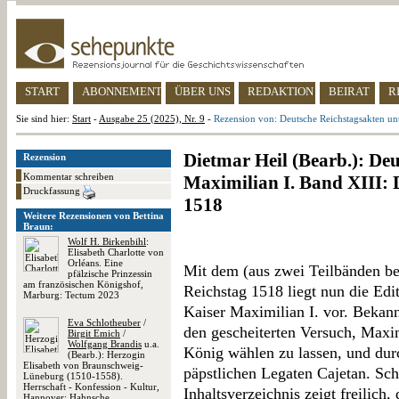
START
ABONNEMENT
ÜBER UNS
REDAKTION
BEIRAT
R
Sie sind hier:
Start
-
Ausgabe 25 (2025), Nr. 9
-
Rezension von: Deutsche Reichstagsakten un
Dietmar Heil (Bearb.): De
Rezension
Kommentar schreiben
Maximilian I. Band XIII: 
Druckfassung
1518
Weitere Rezensionen von Bettina
Braun:
Wolf H. Birkenbihl
:
Elisabeth Charlotte von
Orléans. Eine
Mit dem (aus zwei Teilbänden b
pfälzische Prinzessin
am französischen Königshof,
Reichstag 1518 liegt nun die Edi
Marburg: Tectum 2023
Kaiser Maximilian I. vor. Bekann
Eva Schlotheuber
/
den gescheiterten Versuch, Max
Birgit Emich
/
Wolfgang Brandis
u.a.
König wählen zu lassen, und dur
(Bearb.): Herzogin
Elisabeth von Braunschweig-
päpstlichen Legaten Cajetan. Scho
Lüneburg (1510-1558).
Herrschaft - Konfession - Kultur,
Inhaltsverzeichnis zeigt freilich
Hannover: Hahnsche