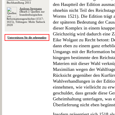
Buchhandlung 2011
den Hauptteil der Edition ausma
Andreas Stegmann
ohnehin nicht Teil des Reichstag
(Bearb.): Quellen zur
brandenburgischen
Worms 1521). Die Edition trägt 
Reformationsgeschichte (1517-
der späteren Bedeutung der Caus
1615), Tübingen: Mohr Siebeck
2020
dieser Komplex in einem knapp
Gleichzeitig wird dadurch eine Zä
Unterstützen Sie die sehepunkte
Eike Wolgast zu Recht betont: D
dann eben zu einem ganz erhebli
Umgangs mit der Reformation be
hingegen bestimmte den Reichsta
Materien mit dieser Wahl verknü
Maximilian wegen der Wahlfrage 
Rücksicht gegenüber den Kurfürst
Wahlverhandlungen in der Edition
einnehmen, wie vielleicht zu erw
geschuldet, dass gerade diese Ge
Geheimhaltung unterlagen, was ei
Überlieferung nicht eben begünsti
Insofern präsentiert sich 1518 al