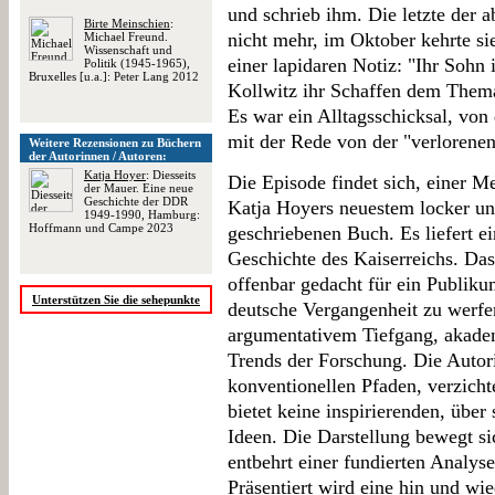
und schrieb ihm. Die letzte der a
Birte Meinschien
:
nicht mehr, im Oktober kehrte si
Michael Freund.
Wissenschaft und
einer lapidaren Notiz: "Ihr Sohn 
Politik (1945-1965),
Bruxelles [u.a.]: Peter Lang 2012
Kollwitz ihr Schaffen dem Thema
Es war ein Alltagsschicksal, von 
mit der Rede von der "verlorenen
Weitere Rezensionen zu Büchern
der Autorinnen / Autoren:
Katja Hoyer
: Diesseits
Die Episode findet sich, einer Me
der Mauer. Eine neue
Geschichte der DDR
Katja Hoyers neuestem locker und
1949-1990, Hamburg:
Hoffmann und Campe 2023
geschriebenen Buch. Es liefert e
Geschichte des Kaiserreichs. Das
offenbar gedacht für ein Publikum
Unterstützen Sie die sehepunkte
deutsche Vergangenheit zu werfen
argumentativem Tiefgang, akade
Trends der Forschung. Die Autori
konventionellen Pfaden, verzicht
bietet keine inspirierenden, übe
Ideen. Die Darstellung bewegt s
entbehrt einer fundierten Analyse
Präsentiert wird eine hin und wie