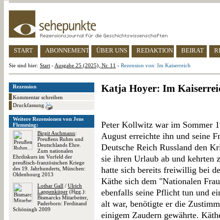
START
ABONNEMENT
ÜBER UNS
REDAKTION
BEIRAT
R
Sie sind hier:
Start
-
Ausgabe 25 (2025), Nr. 11
-
Rezension von: Im Kaiserreich
Katja Hoyer: Im Kaiserrei
Rezension
Kommentar schreiben
Druckfassung
Weitere Rezensionen von Jens
Peter Kollwitz war im Sommer 1
Flemming:
Birgit Aschmann
:
August erreichte ihn und seine F
Preußens Ruhm und
Deutschlands Ehre.
Deutsche Reich Russland den Kri
Zum nationalen
Ehrdiskurs im Vorfeld der
sie ihren Urlaub ab und kehrten 
preußisch-französischen Kriege
hatte sich bereits freiwillig bei 
des 19. Jahrhunderts, München:
Oldenbourg 2013
Käthe sich dem "Nationalen Fraue
Lothar Gall
/
Ulrich
ebenfalls seine Pflicht tun und e
Lappenküper
(Hgg.):
Bismarcks Mitarbeiter,
alt war, benötigte er die Zustimm
Paderborn: Ferdinand
Schöningh 2009
einigem Zaudern gewährte. Käthe