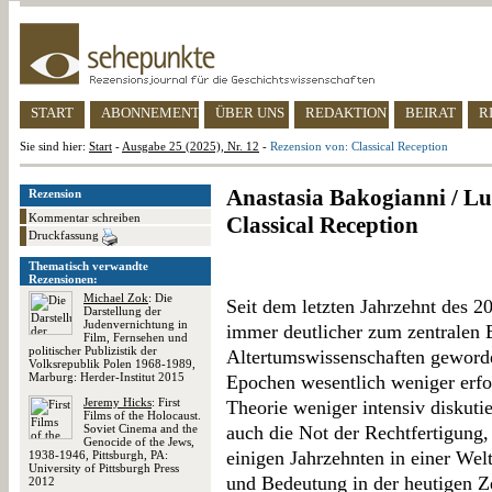
START
ABONNEMENT
ÜBER UNS
REDAKTION
BEIRAT
R
Sie sind hier:
Start
-
Ausgabe 25 (2025), Nr. 12
-
Rezension von: Classical Reception
Anastasia Bakogianni / Lui
Rezension
Kommentar schreiben
Classical Reception
Druckfassung
Thematisch verwandte
Rezensionen:
Michael Zok
: Die
Seit dem letzten Jahrzehnt des 2
Darstellung der
Judenvernichtung in
immer deutlicher zum zentralen B
Film, Fernsehen und
politischer Publizistik der
Altertumswissenschaften geworde
Volksrepublik Polen 1968-1989,
Marburg: Herder-Institut 2015
Epochen wesentlich weniger erfo
Jeremy Hicks
: First
Theorie weniger intensiv diskutie
Films of the Holocaust.
Soviet Cinema and the
auch die Not der Rechtfertigung,
Genocide of the Jews,
einigen Jahrzehnten in einer Wel
1938-1946, Pittsburgh, PA:
University of Pittsburgh Press
und Bedeutung in der heutigen Ze
2012