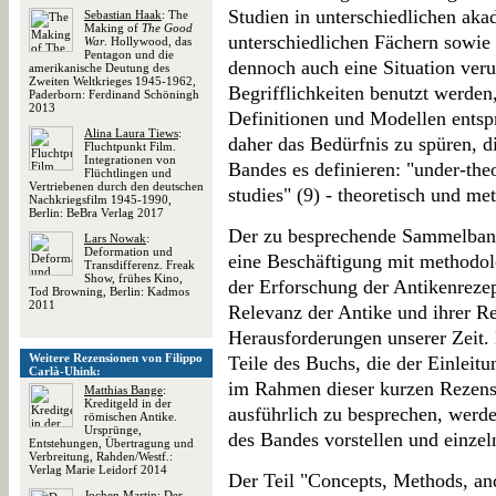
Studien in unterschiedlichen aka
Sebastian Haak
: The
Making of
The Good
unterschiedlichen Fächern sowie 
War
. Hollywood, das
Pentagon und die
dennoch auch eine Situation veru
amerikanische Deutung des
Zweiten Weltkrieges 1945-1962,
Begrifflichkeiten benutzt werden
Paderborn: Ferdinand Schöningh
2013
Definitionen und Modellen entspr
Alina Laura Tiews
:
daher das Bedürfnis zu spüren, d
Fluchtpunkt Film.
Integrationen von
Bandes es definieren: "under-theo
Flüchtlingen und
Vertriebenen durch den deutschen
studies" (9) - theoretisch und me
Nachkriegsfilm 1945-1990,
Berlin: BeBra Verlag 2017
Der zu besprechende Sammelband 
Lars Nowak
:
Deformation und
eine Beschäftigung mit methodol
Transdifferenz. Freak
Show, frühes Kino,
der Erforschung der Antikenrezep
Tod Browning, Berlin: Kadmos
2011
Relevanz der Antike und ihrer R
Herausforderungen unserer Zeit.
Weitere Rezensionen von Filippo
Teile des Buchs, die der Einleit
Carlà-Uhink:
im Rahmen dieser kurzen Rezensi
Matthias Bange
:
Kreditgeld in der
ausführlich zu besprechen, werd
römischen Antike.
Ursprünge,
des Bandes vorstellen und einzel
Entstehungen, Übertragung und
Verbreitung, Rahden/Westf.:
Verlag Marie Leidorf 2014
Der Teil "Concepts, Methods, and
Jochen Martin
: Der