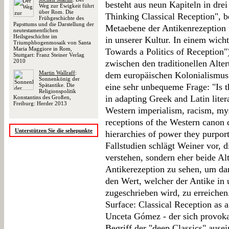
besteht aus neun Kapiteln in drei
Weg zur Ewigkeit führt
über Rom. Die
Thinking Classical Reception", b
Frühgeschichte des
Papsttums und die Darstellung der
Metaebene der Antikenrezeption u
neutestamentlichen
Heilsgeschichte im
in unserer Kultur. In einem wich
Triumphbogenmosaik von Santa
Maria Maggiore in Rom,
Towards a Politics of Reception"
Stuttgart: Franz Steiner Verlag
2010
zwischen den traditionellen Alte
Martin Wallraff
:
dem europäischen Kolonialismus 
Sonnenkönig der
Spätantike. Die
eine sehr unbequeme Frage: "Is t
Religionspolitik
in adapting Greek and Latin lite
Konstantins des Großen,
Freiburg: Herder 2013
Western imperialism, racism, my
receptions of the Western canon 
Unterstützen Sie die sehepunkte
hierarchies of power they purpor
Fallstudien schlägt Weiner vor, d
verstehen, sondern eher beide Al
Antikerezeption zu sehen, um da
den Wert, welcher der Antike in 
zugeschrieben wird, zu erreichen
Surface: Classical Reception as 
Unceta Gómez - der sich provoka
Begriff der "deep Classics" ausei