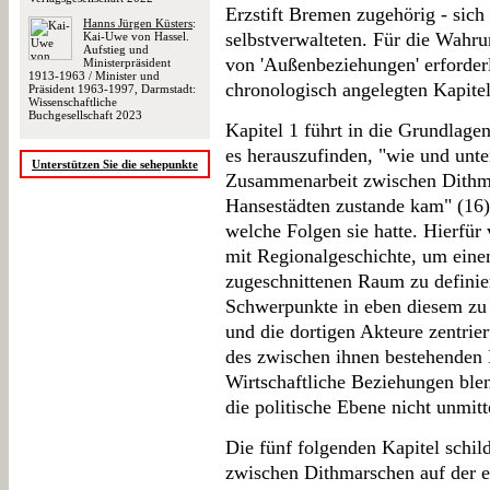
Erzstift Bremen zugehörig - sic
Hanns Jürgen Küsters
:
selbstverwalteten. Für die Wahru
Kai-Uwe von Hassel.
Aufstieg und
von 'Außenbeziehungen' erforderl
Ministerpräsident
1913-1963 / Minister und
chronologisch angelegten Kapite
Präsident 1963-1997, Darmstadt:
Wissenschaftliche
Buchgesellschaft 2023
Kapitel 1 führt in die Grundlage
es herauszufinden, "wie und unte
Unterstützen Sie die sehepunkte
Zusammenarbeit zwischen Dithmar
Hansestädten zustande kam" (16
welche Folgen sie hatte. Hierfür
mit Regionalgeschichte, um eine
zugeschnittenen Raum zu definier
Schwerpunkte in eben diesem zu 
und die dortigen Akteure zentrier
des zwischen ihnen bestehenden 
Wirtschaftliche Beziehungen blend
die politische Ebene nicht unmitt
Die fünf folgenden Kapitel schi
zwischen Dithmarschen auf der 