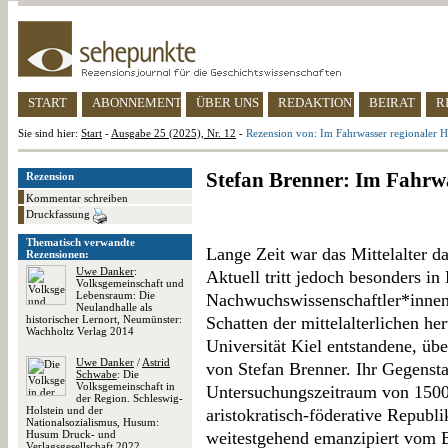
START
ABONNEMENT
ÜBER UNS
REDAKTION
BEIRAT
R
Sie sind hier:
Start
-
Ausgabe 25 (2025), Nr. 12
-
Rezension von: Im Fahrwasser regionaler H
Stefan Brenner: Im Fahrwa
Rezension
Kommentar schreiben
Druckfassung
Thematisch verwandte
Lange Zeit war das Mittelalter d
Rezensionen:
Uwe Danker
:
Aktuell tritt jedoch besonders i
Volksgemeinschaft und
Lebensraum: Die
Nachwuchswissenschaftler*innen
Neulandhalle als
historischer Lernort, Neumünster:
Schatten der mittelalterlichen her
Wachholtz Verlag 2014
Universität Kiel entstandene, übe
Uwe Danker
/
Astrid
von Stefan Brenner. Ihr Gegenst
Schwabe
: Die
Volksgemeinschaft in
Untersuchungszeitraum von 1500
der Region. Schleswig-
Holstein und der
aristokratisch-föderative Republ
Nationalsozialismus, Husum:
Husum Druck- und
weitestgehend emanzipiert vom 
Verlagsgesellschaft 2022