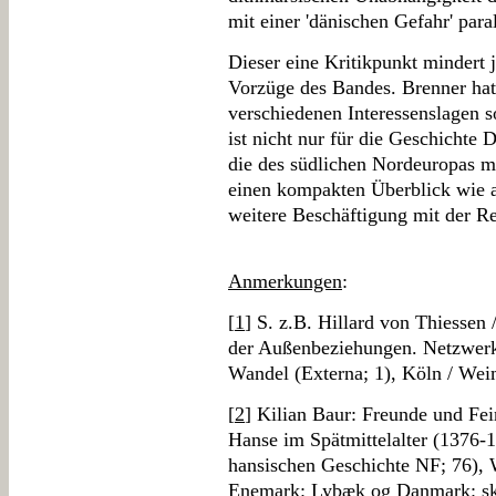
mit einer 'dänischen Gefahr' paral
Dieser eine Kritikpunkt mindert 
Vorzüge des Bandes. Brenner hat
verschiedenen Interessenslagen so
ist nicht nur für die Geschichte
die des südlichen Nordeuropas m
einen kompakten Überblick wie a
weitere Beschäftigung mit der R
Anmerkungen
:
[
1
] S. z.B. Hillard von Thiessen 
der Außenbeziehungen. Netzwerke 
Wandel (Externa; 1), Köln / Wei
[
2
] Kilian Baur: Freunde und Fe
Hanse im Spätmittelalter (1376-
hansischen Geschichte NF; 76), 
Enemark: Lybæk og Danmark: sk