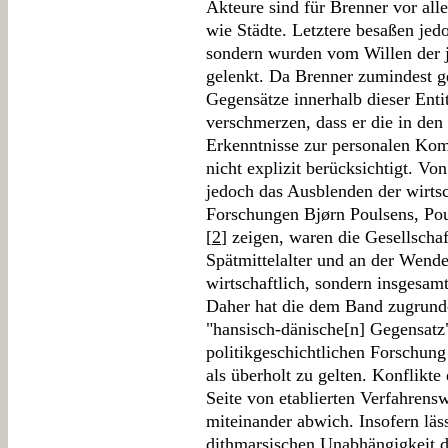
Akteure sind für Brenner vor all
wie Städte. Letztere besaßen jedo
sondern wurden vom Willen der 
gelenkt. Da Brenner zumindest ge
Gegensätze innerhalb dieser Entit
verschmerzen, dass er die in de
Erkenntnisse zur personalen Kom
nicht explizit berücksichtigt. Vo
jedoch das Ausblenden der wirts
Forschungen Bjørn Poulsens, Po
[
2
] zeigen, waren die Gesellscha
Spätmittelalter und an der Wende
wirtschaftlich, sondern insgesa
Daher hat die dem Band zugrund
"hansisch-dänische[n] Gegensatz"
politikgeschichtlichen Forschung
als überholt zu gelten. Konflikt
Seite von etablierten Verfahren
miteinander abwich. Insofern läs
dithmarsischen Unabhängigkeit d