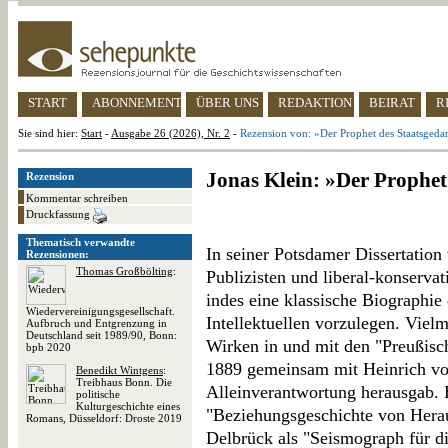
START
ABONNEMENT
ÜBER UNS
REDAKTION
BEIRAT
R
Sie sind hier:
Start
-
Ausgabe 26 (2026), Nr. 2
-
Rezension von: »Der Prophet des Staatsged
Jonas Klein: »Der Prophet
Rezension
Kommentar schreiben
Druckfassung
Thematisch verwandte
In seiner Potsdamer Dissertation
Rezensionen:
Thomas Großbölting
:
Publizisten und liberal-konserva
indes eine klassische Biographie 
Wiedervereinigungsgesellschaft.
Intellektuellen vorzulegen. Viel
Aufbruch und Entgrenzung in
Deutschland seit 1989/90, Bonn:
Wirken in und mit den "Preußisch
bpb 2020
1889 gemeinsam mit Heinrich von
Benedikt Wintgens
:
Treibhaus Bonn. Die
Alleinverantwortung herausgab. 
politische
Kulturgeschichte eines
"Beziehungsgeschichte von Herau
Romans, Düsseldorf: Droste 2019
Delbrück als "Seismograph für di