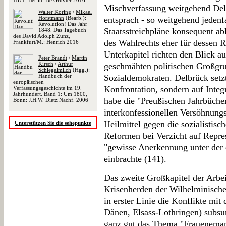
1871, Berlin: De Gruyter 2016
Mischverfassung weitgehend Delb
Walter Koring
/
Mikael
Horstmann
(Bearb.):
entsprach - so weitgehend jedenfa
Revolution! Das Jahr
Staatsstreichpläne konsequent ab
1848. Das Tagebuch
des David Adolph Zunz,
des Wahlrechts eher für dessen R
Frankfurt/M.: Henrich 2016
Unterkapitel richten den Blick a
Peter Brandt
/
Martin
Kirsch
/
Arthur
geschmähten politischen Großgr
Schlegelmilch
(Hgg.):
Handbuch der
Sozialdemokraten. Delbrück setz
europäischen
Konfrontation, sondern auf Integr
Verfassungsgeschichte im 19.
Jahrhundert. Band 1: Um 1800,
habe die "Preußischen Jahrbücher
Bonn: J.H.W. Dietz Nachf. 2006
interkonfessionellen Versöhnungs
Heilmittel gegen die sozialistisch
Unterstützen Sie die sehepunkte
Reformen bei Verzicht auf Repr
"gewisse Anerkennung unter der 
einbrachte (141).
Das zweite Großkapitel der Arbei
Krisenherden der Wilhelminisch
in erster Linie die Konflikte mit
Dänen, Elsass-Lothringen) subsum
ganz gut das Thema "Frauenemanz