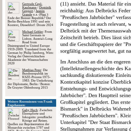
(11) ansieht. Das Material für ei
Gertrude Cepl-
Kaufmann
/
Dominik
reichhaltig: Aus Delbrücks Fede
Geppert
/
Jasmin
Grande
u.a. (Hgg.):
"Preußischen Jahrbücher" verfass
Ende der Bonner Republik? Der
Berlin-Beschluss 1991 und sein
Fragestellung ist auch relevant, 
Kontext, Düsseldorf: Droste 2024
Delbrück mit der Themenauswahl
Michael Gehler
: From
Saint Germain to
Zeitschrift betrieb. Dies lässt s
Lisbon. Austria's Long
Road from
und die Geschäftspapiere der "Pr
Disintegrated to United Europe
1919-2009. Translated from the
sorgfältig ausgewertet hat, gut n
German by Philip Isenberg, Wien:
Verlag der Österreichischen
Akademie der Wissenschaften
Im Anschluss an die den engeren
2020
(Intellektuellengeschichte des K
Matthias Peter
: Die
Bundesrepublik im
sachkundig diskutierende Einleit
KSZE-Prozess 1975-
1983. Die Umkehrung
Kontextkapitel konzise Überblic
der Diplomatie, Berlin / Boston:
De Gruyter Oldenbourg 2015
Entstehungs- und Entwicklungsge
Jahrbücher". Den Hauptteil seine
Großkapitel gegliedert. Das erst
Weitere Rezensionen von Frank
Engehausen:
Bismarck" in Delbrücks Wahrneh
Gaby Huch
: Zwischen
Ehrenpforte und
"Preußischen Jahrbüchern". Klein 
Inkognito: preußische
Könige auf Reisen.
Unterkapitel "Der Staat Bismarck
Quellen zur Repräsentation der
Monarchie zwischen 1797 und
Stellungnahmen zur Verfassung de