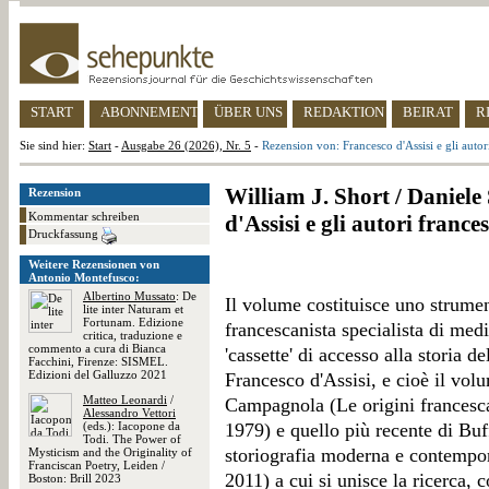
START
ABONNEMENT
ÜBER UNS
REDAKTION
BEIRAT
R
Sie sind hier:
Start
-
Ausgabe 26 (2026), Nr. 5
-
Rezension von: Francesco d'Assisi e gli auto
William J. Short / Daniele 
Rezension
Kommentar schreiben
d'Assisi e gli autori franc
Druckfassung
Weitere Rezensionen von
Antonio Montefusco:
Albertino Mussato
: De
Il volume costituisce uno strumen
lite inter Naturam et
Fortunam. Edizione
francescanista specialista di med
critica, traduzione e
commento a cura di Bianca
'cassette' di accesso alla storia d
Facchini, Firenze: SISMEL.
Edizioni del Galluzzo 2021
Francesco d'Assisi, e cioè il vol
Matteo Leonardi
/
Campagnola (Le origini francesc
Alessandro Vettori
(eds.): Iacopone da
1979) e quello più recente di Buf
Todi. The Power of
storiografia moderna e contempor
Mysticism and the Originality of
Franciscan Poetry, Leiden /
2011) a cui si unisce la ricerca, 
Boston: Brill 2023