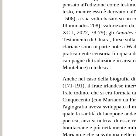
pensato all'edizione come testimo
testo, mentre esso è derivato dal
1506), a sua volta basato su un 
Illuminados 208), valorizzato da
XCII, 2022, 78-79); gli
Annales
s
Testamento di Chiara, forse sulla
clariane sono in parte note a Wa
praticamente censoria fin quasi de
campagne di traduzione in area os
Monteluce) o tedesca.
Anche nel caso della biografia d
(171-191), il frate irlandese inte
frate todino, che si era formata 
Cinquecento (con Mariano da Fire
l'agiografia aveva sviluppato il 
quale la santità di Iacopone andav
poetica, anzi si nutriva di essa; r
bonifaciane e più nettamente mili
Mariano e che si sviluppa nelle e