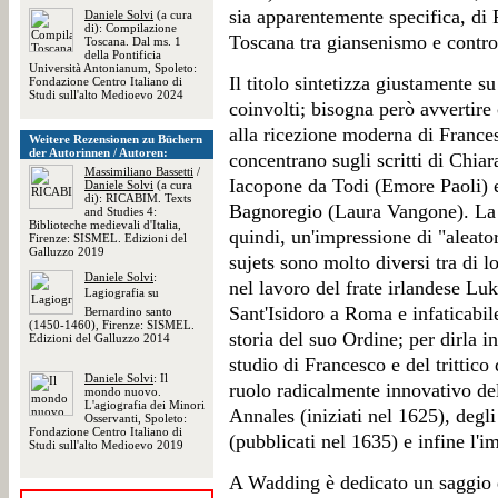
sia apparentemente specifica, di F
Daniele Solvi
(a cura
di): Compilazione
Toscana tra giansenismo e contro
Toscana. Dal ms. 1
della Pontificia
Università Antonianum, Spoleto:
Il titolo sintetizza giustamente su
Fondazione Centro Italiano di
Studi sull'alto Medioevo 2024
coinvolti; bisogna però avvertire
alla ricezione moderna di Frances
Weitere Rezensionen zu Büchern
der Autorinnen / Autoren:
concentrano sugli scritti di Chiar
Massimiliano Bassetti
/
Iacopone da Todi (Emore Paoli) e
Daniele Solvi
(a cura
di): RICABIM. Texts
Bagnoregio (Laura Vangone). La s
and Studies 4:
Biblioteche medievali d'Italia,
quindi, un'impressione di "aleator
Firenze: SISMEL. Edizioni del
Galluzzo 2019
sujets sono molto diversi tra di l
Daniele Solvi
:
nel lavoro del frate irlandese Lu
Lagiografia su
Sant'Isidoro a Roma e infaticabil
Bernardino santo
(1450-1460), Firenze: SISMEL.
storia del suo Ordine; per dirla i
Edizioni del Galluzzo 2014
studio di Francesco e del trittico 
Daniele Solvi
: Il
ruolo radicalmente innovativo del
mondo nuovo.
L'agiografia dei Minori
Annales (iniziati nel 1625), degl
Osservanti, Spoleto:
Fondazione Centro Italiano di
(pubblicati nel 1635) e infine l'
Studi sull'alto Medioevo 2019
A Wadding è dedicato un saggio di