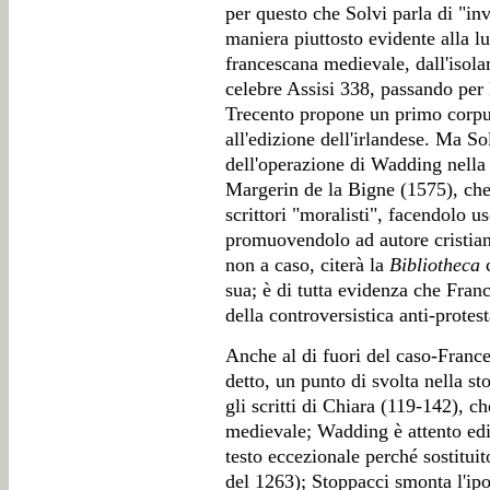
per questo che Solvi parla di "in
maniera piuttosto evidente alla l
francescana medievale, dall'isola
celebre Assisi 338, passando per 
Trecento propone un primo corpus 
all'edizione dell'irlandese. Ma S
dell'operazione di Wadding nell
Margerin de la Bigne (1575), che
scrittori "moralisti", facendolo us
promuovendolo ad autore cristia
non a caso, citerà la
Bibliotheca
c
sua; è di tutta evidenza che Fran
della controversistica anti-protes
Anche al di fuori del caso-Franc
detto, un punto di svolta nella st
gli scritti di Chiara (119-142), c
medievale; Wadding è attento edi
testo eccezionale perché sostitui
del 1263); Stoppacci smonta l'ipo