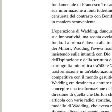
fondamentale di Francesco Tresatt
sua informazione a fonti tudertin
censurata del contrasto con Bonif
in maniera sconveniente.
L'operazione di Wadding, dunque, 
sua innovatività, ma sconta ovvi
fondo. La prima è dovuta alla tra
dei Minori; Wadding l'aveva risol
insistendo sulla intimità con Dio
dell'ispirazione e della scrittur
storiografia minoritica tra'500 e 
trasformazione in un'elaborazion
competitiva con il mondo gesuitic
Wadding era destinato a entrare t
concepire una trasformazione dell
direzione di quella che Buffon ch
articola con varie radici storiche,
modello di Wadding, che aveva ri
Annales
, diventa vincente quando 