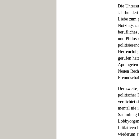
Die Untersuc
Jahrhundert
Liebe zum p
Notzings zu
berufliches
und Philoso
politisiere
Herrenclub
gerufen hat
Apologeten 
Neuen Recht
Freundschaf
Der zweite,
politischer
verdichtet s
mental nie 
Sammlung ko
Lobbyorgani
Initiativen
wiederum au