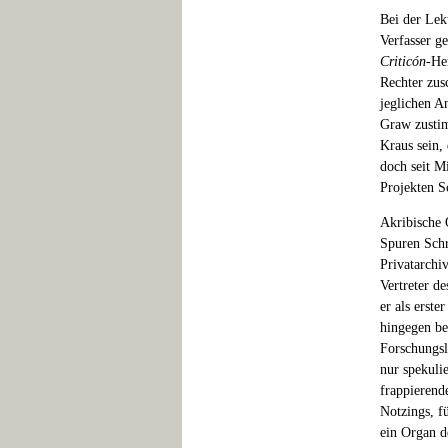
Bei der Lek
Verfasser g
Criticón
-He
Rechter zus
jeglichen A
Graw zustim
Kraus sein, 
doch seit M
Projekten S
Akribische 
Spuren Schr
Privatarchi
Vertreter d
er als erst
hingegen be
Forschungsl
nur spekulie
frappierend
Notzings, f
ein Organ d