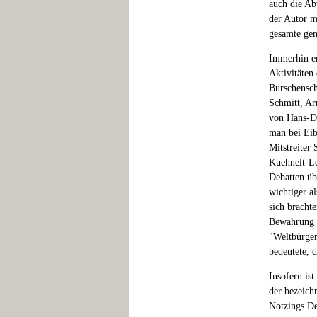
auch die Ab
der Autor 
gesamte gem
Immerhin er
Aktivitäten
Burschensch
Schmitt, Ar
von Hans-Die
man bei Eib
Mitstreiter
Kuehnelt-Le
Debatten üb
wichtiger al
sich bracht
Bewahrung d
"Weltbürger
bedeutete, 
Insofern ist
der bezeich
Notzings Den