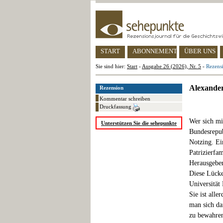
START
ABONNEMENT
ÜBER UNS
Sie sind hier:
Start
-
Ausgabe 26 (2026), Nr. 5
-
Rezens
Alexander
Rezension
Kommentar schreiben
Druckfassung
Wer sich mi
Unterstützen Sie die sehepunkte
Bundesrepub
Notzing. Ei
Patrizierfa
Herausgeber
Diese Lücke
Universität
Sie ist alle
man sich da
zu bewahre