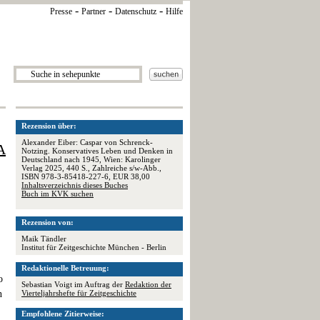
-
-
-
Presse
Partner
Datenschutz
Hilfe
Rezension über:
Alexander Eiber: Caspar von Schrenck-
A
Notzing. Konservatives Leben und Denken in
Deutschland nach 1945, Wien: Karolinger
Verlag 2025, 440 S., Zahlreiche s/w-Abb.,
ISBN 978-3-85418-227-6, EUR 38,00
Inhaltsverzeichnis dieses Buches
Buch im KVK suchen
Rezension von:
Maik Tändler
Institut für Zeitgeschichte München - Berlin
Redaktionelle Betreuung:
o
Sebastian Voigt im Auftrag der
Redaktion der
n
Vierteljahrshefte für Zeitgeschichte
Empfohlene Zitierweise: