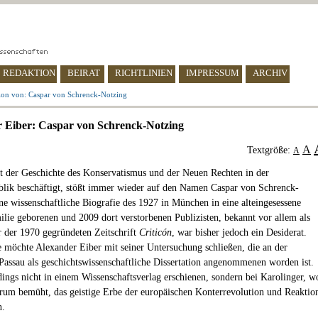
REDAKTION
BEIRAT
RICHTLINIEN
IMPRESSUM
ARCHIV
ion von: Caspar von Schrenck-Notzing
 Eiber: Caspar von Schrenck-Notzing
A
Textgröße:
A
t der Geschichte des Konservatismus und der Neuen Rechten in der
lik beschäftigt, stößt immer wieder auf den Namen Caspar von Schrenck-
ne wissenschaftliche Biografie des 1927 in München in eine alteingesessene
milie geborenen und 2009 dort verstorbenen Publizisten, bekannt vor allem als
 der 1970 gegründeten Zeitschrift
Criticón
, war bisher jedoch ein Desiderat.
 möchte Alexander Eiber mit seiner Untersuchung schließen, die an der
 Passau als geschichtswissenschaftliche Dissertation angenommenen worden ist.
rdings nicht in einem Wissenschaftsverlag erschienen, sondern bei Karolinger, w
rum bemüht, das geistige Erbe der europäischen Konterrevolution und Reaktio
n.