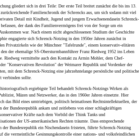
hung gliedert sich in drei Teile: Der erste Teil breitet zunächst die bis ins 13.
 zurückreichende Familienchronik der Schrencks aus, um sich sodann mit viel
rivaten Detail mit Kindheit, Jugend und jungem Erwachsenendasein Schrenck-
 befassen, der dank des Familienvermögens frei von der Sorge um ein
 Auskommen war. Nach einem nicht abgeschlossenen Studium der Geschichte
phie engagierte sich Schrenck-Notzing in den 1950er Jahren zunächst in
nden Privatzirkeln wie der Münchner "Tafelrunde", einem konservativ-elitären
, den der ehemalige SS-Obersturmbannführer Franz Riedweg 1952 ins Leben
te. Riedweg vermittelte auch den Kontakt zu Armin Mohler, dem Chef-
der "Konservativen Revolution" der Weimarer Republik und Vordenker der
en, mit dem Schrenck-Notzing eine jahrzehntelange persönliche und politische
t verbinden sollte.
 historiografisch ergiebigste Teil behandelt Schrenck-Notzings Wirken als
 Publizist, Mäzen und Netzwerker, das in den 1960er Jahren einsetzte. Hier
ich das Bild eines umtriebigen, politisch heimatlosen Rechtsintellektuellen, der
in der Bundesrepublik ankam und zeitlebens von einer schlagkräftigen
nservativer Kräfte nach dem Vorbild der Think Tanks und
sationen der US-amerikanischen Rechten träumte. Dass entsprechende
 in der Bundesrepublik ein Nischendasein fristeten, führte Schrenck-Notzing
f die vermeintliche Gesinnungskontrolle einer nations- und volksfeindlichen