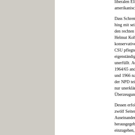
liberalen E
amerikanisc
Dass Schren
hing mit s
den rechten
Helmut Kohl
konservativ
CSU pflegte
eigenständi
unerfüllt. 
1964/65 and
und 1966 n
der NPD teil
nur unerklä
Überzeugung
Dessen erfo
zwölf Seiten
Auseinander
herausgegeb
einzugehen,