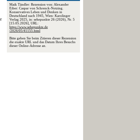
Maik Tändler: Rezension von: Alexander
Eiber: Caspar von Schrenck-Notzing.
Konservatives Leben und Denken in
Deutschland nach 1945, Wien: Karolinger
er
Verlag 2025, in: sehepunkte 26 (2026), Nr. 5
[15.05.2026], URL:
https://www.sehepunkte.de
/2026/05/41155.html
Bitte geben Sie beim Zitieren dieser Rezension
die exakte URL und das Datum Ihres Besuchs
dieser Online-Adresse an.