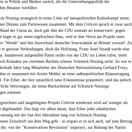
lite in Politik und Medien zurück, die die Umerziehungspolitik der
hen Besatzer fortführe.
ck-Notzing strategisch in erster Linie auf metapolitischen Kulturkampf setzte,
einer Distanz zum Parteiwesen zusammen. Mit dem
Criticón
sprach er zwar auch
 Rand der Union an, doch galt ihm die CDU niemals als konservativ; gegen
 hegte er gar einen regelrechten Hass, weil er ihm Verrat am Projekt einer
en "Wende" und den Ausverkauf deutscher Souveränität an Brüssel vorwarf. Zu
 er gewisse Verbindungen, doch die Hoffnung, Franz Josef Strauß werde eine
ge, bundesweit aufgestellte Partei rechts von der CDU ins Leben rufen, blieb
Auch Kontakte zur extremen Rechten scheute Schrenck-Notzing nicht: So war er
erthalb Jahre lang Mitarbeiter der
Deutschen Nationalzeitung
Gerhard Freys,
ahm er zusammen mit Armin Mohler an einer außenpolitischen Klausurtagung
. Für Eiber, der hier tatsächlich neue Erkenntnisse präsentiert, sind das jedoch
rliche Verirrungen, die keine Rückschlüsse auf Schrenck-Notzings
en zulassen.
lgreichstes und langlebigstes Projekt
Criticón
wiederum wird auf weniger als
 abgehandelt. Das liegt vor allem daran, dass Eiber jeder inhaltlichen
setzung mit der fast drei Jahrzehnte lang von Schrenck-Notzing
enen Zeitschrift aus dem Weg geht - so erspart er es sich auch, auf jene Beiträ
 die, von der "Konservativen Revolution" inspiriert, zur Rettung der Nation