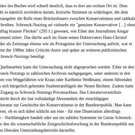
türe des Buches wird schnell deutlich, dass es dort am rechten Ort ist. Dem
eht es nämlich zuvörderst darum, kritische Stimmen zu widerlegen, die dem
rausgeber die Rolle eines Brückenbauers zwischen Konservatismus und radikal
chreiben. Schrenck-Notzing sei vielmehr ein "genuiner Konservativer [...] ohne
nflug brauner Flecken" (295 f.) gewesen, wie Eiber den Journalisten Ansgar
mend zitiert. Das dürfte auch im Sinne seines Doktorvaters Hans-Christof
der als Zeitzeuge ebenso wie als Protagonist der Untersuchung auftritt, war er
itte der 1980er Jahre
Criticón
-Autor und später an weiteren publizistischen
chrenck-Notzings beteiligt.
Quellenarbeit kann der Untersuchung nicht abgesprochen werden: Eiber ist den
enck-Notzings in zahlreichen Archiven nachgegangen, unter anderem in den
ven von Weggefährten wie Kraus oder Karlheinz Weißmann, einem führenden
es sich bürgerlich gebenden Studienratsflügels der Neuen Rechten. Zudem hatte
er Zugang zu Schrenck-Notzings Privatnachlass. Das Literaturverzeichnis
sticht durch die fast vollständige Abwesenheit der einschlägigen
iteratur zur Geschichte des Konservatismus in der Bundesrepublik. Man kann
ren, ob es sich dabei schlicht um eine - für eine Dissertation allerdings
e - Nachlässigkeit handelt oder um ein subtiles Statement im Geiste Schrenck-
ür den die wissenschaftliche Zeitgeschichtsforschung in der Bundesrepublik nur
es liberalen Umerziehungsbetriebs darstellte.