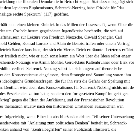
wicklung der liberalen Demokratie in Betracht zogen. Stattdessen begnügt sich
mit dem lapidaren Euphemismus, Schrenck-Notzing habe
Criticón
für "das
äßigte rechte Spektrum" (117) geöffnet.
hält man einen kleinen Einblick in das Milieu der Leserschaft, wenn Eiber die
 der um
Criticón
herum gegründeten Jugendkreise beschreibt, die sich auf
aftshäusern zur Lektüre von Friedrich Nietzsche, Oswald Spengler, Carl
nold Gehlen, Konrad Lorenz und Alain de Benoist trafen oder einem Vortrag
trich Sander lauschten, der sich ein Viertes Reich erträumte. Letzteres erfährt
er freilich nicht, wie er auch sonst kaum ein Wort über die Ideen selbst enger
 Schrenck-Notzings wie Armin Mohler, Gerd-Klaus Kaltenbrunner oder Erik vo
ddihn verliert. Schrenck-Notzing selbst hat sich ungern auf theoretische
er den Konservatismus eingelassen, denn Strategie und Sammlung waren ihm
s ideologische Grundsatzfragen, die für ihn stets die Gefahr der Spaltung mit
en. Deutlich wird aber, dass Konservatismus für Schrenck-Notzing nichts mit de
es Bestehenden zu tun hatte, sondern den fortgesetzten Kampf im geistigen
krieg" gegen die Ideen der Aufklärung und der Französischen Revolution
der thematisch situativ nach den historischen Umständen auszurichten war.
 es folgerichtig, wenn Eiber im abschließenden dritten Teil seiner Untersuchung
nenderweise mit "Anleitung zum politischen Denken" betitelt ist, Schrenck-
ken anhand von "Zentralbegriffen" seiner Publizistik illustriert, die