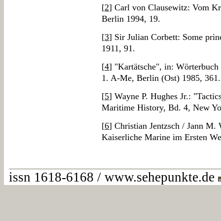
[
2
] Carl von Clausewitz: Vom Kri
Berlin 1994, 19.
[
3
] Sir Julian Corbett: Some prin
1911, 91.
[
4
] "Kartätsche", in: Wörterbuch
1. A-Me, Berlin (Ost) 1985, 361.
[
5
] Wayne P. Hughes Jr.: "Tactic
Maritime History, Bd. 4, New Yo
[
6
] Christian Jentzsch / Jann M.
Kaiserliche Marine im Ersten We
issn 1618-6168 / www.sehepunkte.de