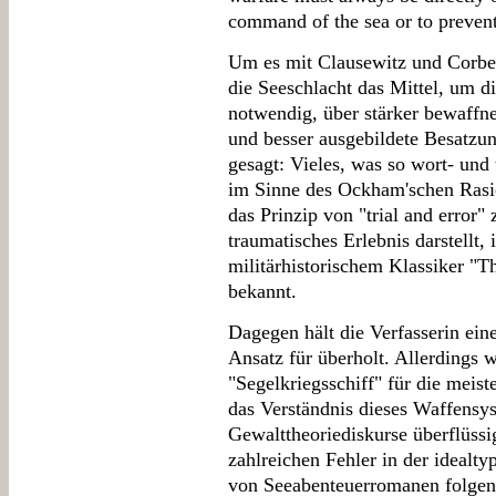
command of the sea or to prevent
Um es mit Clausewitz und Corbett
die Seeschlacht das Mittel, um di
notwendig, über stärker bewaffnet
und besser ausgebildete Besatzu
gesagt: Vieles, was so wort- und t
im Sinne des Ockham'schen Rasi
das Prinzip von "trial and error"
traumatisches Erlebnis darstellt, 
militärhistorischem Klassiker "T
bekannt.
Dagegen hält die Verfasserin ein
Ansatz für überholt. Allerdings
"Segelkriegsschiff" für die meis
das Verständnis dieses Waffensys
Gewalttheoriediskurse überflüssi
zahlreichen Fehler in der idealt
von Seeabenteuerromanen folgend