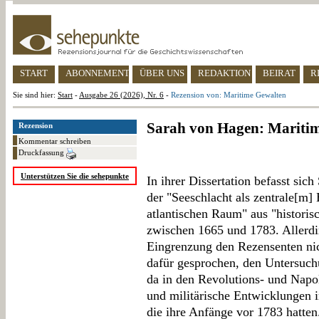
START
ABONNEMENT
ÜBER UNS
REDAKTION
BEIRAT
R
Sie sind hier:
Start
-
Ausgabe 26 (2026), Nr. 6
-
Rezension von: Maritime Gewalten
Sarah von Hagen: Mariti
Rezension
Kommentar schreiben
Druckfassung
Unterstützen Sie die sehepunkte
In ihrer Dissertation befasst sic
der "Seeschlacht als zentrale[m]
atlantischen Raum" aus "historis
zwischen 1665 und 1783. Allerdi
Eingrenzung den Rezensenten nic
dafür gesprochen, den Untersuch
da in den Revolutions- und Napo
und militärische Entwicklungen 
die ihre Anfänge vor 1783 hatten