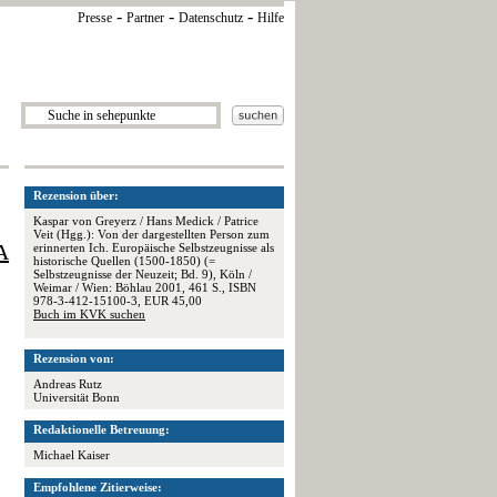
-
-
-
Presse
Partner
Datenschutz
Hilfe
Rezension über:
Kaspar von Greyerz / Hans Medick / Patrice
Veit (Hgg.): Von der dargestellten Person zum
A
erinnerten Ich. Europäische Selbstzeugnisse als
historische Quellen (1500-1850) (=
Selbstzeugnisse der Neuzeit; Bd. 9), Köln /
Weimar / Wien: Böhlau 2001, 461 S., ISBN
978-3-412-15100-3, EUR 45,00
Buch im KVK suchen
Rezension von:
Andreas Rutz
Universität Bonn
Redaktionelle Betreuung:
Michael Kaiser
Empfohlene Zitierweise: