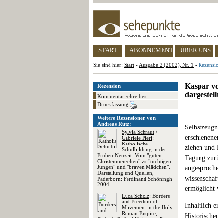
START
ABONNEMENT
ÜBER UNS
Sie sind hier:
Start
-
Ausgabe 2 (2002), Nr. 1
-
Rezensio
Kaspar vo
Rezension
dargestel
Kommentar schreiben
Druckfassung
Weitere Rezensionen von
Andreas Rutz:
Selbstzeugni
Sylvia Schraut
/
erschienene
Gabriele Pieri
:
Katholische
ziehen und 
Schulbildung in der
Frühen Neuzeit. Vom "guten
Tagung zurü
Christenmenschen" zu "tüchtigen
Jungen" und "braven Mädchen".
angesproche
Darstellung und Quellen,
wissenschaf
Paderborn: Ferdinand Schöningh
2004
ermöglicht 
Luca Scholz
: Borders
and Freedom of
Inhaltlich 
Movement in the Holy
Roman Empire,
Historische