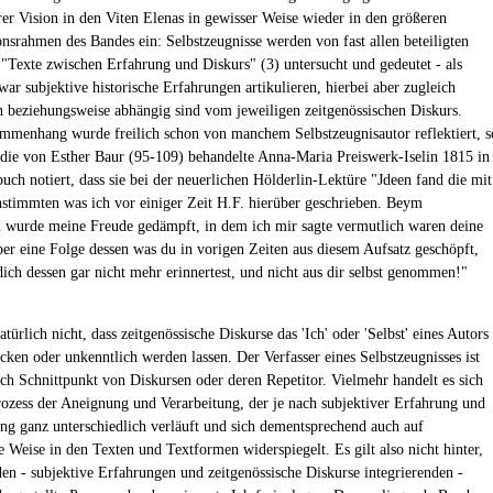
rer Vision in den Viten Elenas in gewisser Weise wieder in den größeren
ionsrahmen des Bandes ein: Selbstzeugnisse werden von fast allen beteiligten
 "Texte zwischen Erfahrung und Diskurs" (3) untersucht und gedeutet - als
war subjektive historische Erfahrungen artikulieren, hierbei aber zugleich
 beziehungsweise abhängig sind vom jeweiligen zeitgenössischen Diskurs.
mmenhang wurde freilich schon von manchem Selbstzeugnisautor reflektiert, s
die von Esther Baur (95-109) behandelte Anna-Maria Preiswerk-Iselin 1815 in
uch notiert, dass sie bei der neuerlichen Hölderlin-Lektüre "Jdeen fand die mit
stimmten was ich vor einiger Zeit H.F. hierüber geschrieben. Beym
wurde meine Freude gedämpft, in dem ich mir sagte vermutlich waren deine
ber eine Folge dessen was du in vorigen Zeiten aus diesem Aufsatz geschöpft,
ich dessen gar nicht mehr erinnertest, und nicht aus dir selbst genommen!"
atürlich nicht, dass zeitgenössische Diskurse das 'Ich' oder 'Selbst' eines Autors
cken oder unkenntlich werden lassen. Der Verfasser eines Selbstzeugnisses ist
lich Schnittpunkt von Diskursen oder deren Repetitor. Vielmehr handelt es sich
ozess der Aneignung und Verarbeitung, der je nach subjektiver Erfahrung und
 ganz unterschiedlich verläuft und sich dementsprechend auch auf
e Weise in den Texten und Textformen widerspiegelt. Es gilt also nicht hinter,
den - subjektive Erfahrungen und zeitgenössische Diskurse integrierenden -