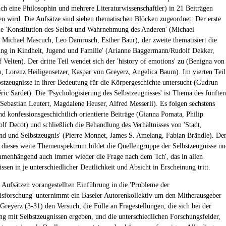
uch eine Philosophin und mehrere Literaturwissenschaftler) in 21 Beiträgen
 wird. Die Aufsätze sind sieben thematischen Blöcken zugeordnet: Der erste
ie 'Konstitution des Selbst und Wahrnehmung des Anderen' (Michael
 Michael Mascuch, Leo Damrosch, Esther Baur), der zweite thematisiert die
rung in Kindheit, Jugend und Familie' (Arianne Baggermann/Rudolf Dekker,
 Velten). Der dritte Teil wendet sich der 'history of emotions' zu (Benigna von
n, Lorenz Heiligensetzer, Kaspar von Greyerz, Angelica Baum). Im vierten Teil
stzeugnisse in ihrer Bedeutung für die Körpergeschichte untersucht (Gudrun
éric Sardet). Die 'Psychologisierung des Selbstzeugnisses' ist Thema des fünften
(Sebastian Leutert, Magdalene Heuser, Alfred Messerli). Es folgen sechstens
und konfessionsgeschichtlich orientierte Beiträge (Gianna Pomata, Philip
olf Decot) und schließlich die Behandlung des Verhältnisses von 'Stadt,
nd und Selbstzeugnis' (Pierre Monnet, James S. Amelang, Fabian Brändle). De
dieses weite Themenspektrum bildet die Quellengruppe der Selbstzeugnisse un
menhängend auch immer wieder die Frage nach dem 'Ich', das in allen
ssen in je unterschiedlicher Deutlichkeit und Absicht in Erscheinung tritt.
n Aufsätzen vorangestellten Einführung in die 'Probleme der
isforschung' unternimmt ein Baseler Autorenkollektiv um den Mitherausgeber
Greyerz (3-31) den Versuch, die Fülle an Fragestellungen, die sich bei der
ng mit Selbstzeugnissen ergeben, und die unterschiedlichen Forschungsfelder,