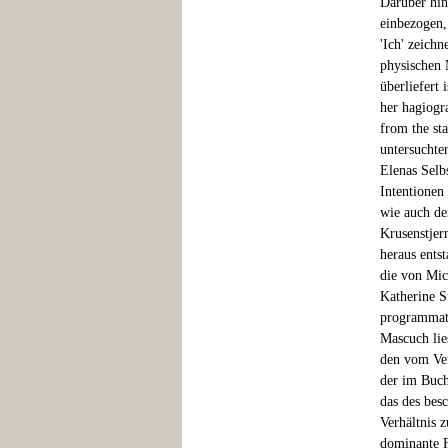
Darüber hin
einbezogen, 
'Ich' zeich
physischen 
überliefert 
her hagiogra
from the st
untersuchte
Elenas Selb
Intentionen
wie auch de
Krusenstjer
heraus entst
die von Mic
Katherine S
programmati
Mascuch lie
den vom Ver
der im Buch
das des bes
Verhältnis 
dominante F