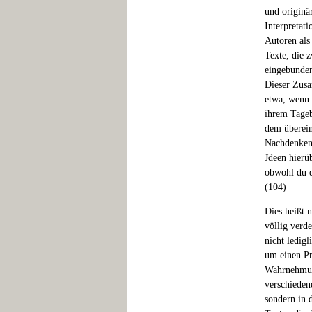
und originä
Interpretat
Autoren als
Texte, die z
eingebunden
Dieser Zusa
etwa, wenn 
ihrem Tageb
dem überein
Nachdenken 
Jdeen hierü
obwohl du d
(104)
Dies heißt n
völlig verde
nicht ledig
um einen Pr
Wahrnehmung
verschieden
sondern in 