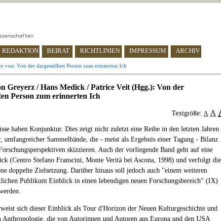
REDAKTION
BEIRAT
RICHTLINIEN
IMPRESSUM
ARCHIV
n von: Von der dargestellten Person zum erinnerten Ich
n Greyerz / Hans Medick / Patrice Veit (Hgg.): Von der
lten Person zum erinnerten Ich
A
Textgröße:
A
sse haben Konjunktur. Dies zeigt nicht zuletzt eine Reihe in den letzten Jahren
r, umfangreicher Sammelbände, die - meist als Ergebnis einer Tagung - Bilanz
Forschungsperspektiven skizzieren. Auch der vorliegende Band geht auf eine
ck (Centro Stefano Franscini, Monte Verità bei Ascona, 1998) und verfolgt die
ne doppelte Zielsetzung. Darüber hinaus soll jedoch auch "einem weiteren
tlichen Publikum Einblick in einen lebendigen neuen Forschungsbereich" (IX)
werden.
erweist sich dieser Einblick als Tour d'Horizon der Neuen Kulturgeschichte und
n Anthropologie, die von Autorinnen und Autoren aus Europa und den USA