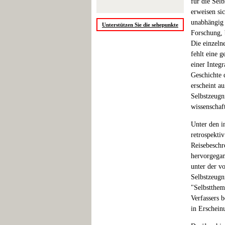
für die Sel
erweisen si
unabhängig 
Unterstützen Sie die sehepunkte
Forschung, 
Die einzeln
fehlt eine 
einer Integ
Geschichte 
erscheint a
Selbstzeugn
wissenschaf
Unter den i
retrospekti
Reisebeschr
hervorgegan
unter der v
Selbstzeugn
"Selbstthema
Verfassers b
in Erschein