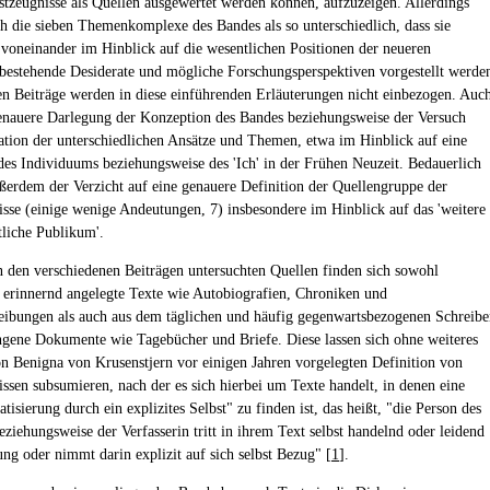
bstzeugnisse als Quellen ausgewertet werden können, aufzuzeigen. Allerdings
ch die sieben Themenkomplexe des Bandes als so unterschiedlich, dass sie
voneinander im Hinblick auf die wesentlichen Positionen der neueren
bestehende Desiderate und mögliche Forschungsperspektiven vorgestellt werde
en Beiträge werden in diese einführenden Erläuterungen nicht einbezogen. Auc
genauere Darlegung der Konzeption des Bandes beziehungsweise der Versuch
ration der unterschiedlichen Ansätze und Themen, etwa im Hinblick auf eine
des Individuums beziehungsweise des 'Ich' in der Frühen Neuzeit. Bedauerlich
ußerdem der Verzicht auf eine genauere Definition der Quellengruppe der
isse (einige wenige Andeutungen, 7) insbesondere im Hinblick auf das 'weitere
tliche Publikum'.
n den verschiedenen Beiträgen untersuchten Quellen finden sich sowohl
v erinnernd angelegte Texte wie Autobiografien, Chroniken und
eibungen als auch aus dem täglichen und häufig gegenwartsbezogenen Schreibe
gene Dokumente wie Tagebücher und Briefe. Diese lassen sich ohne weiteres
on Benigna von Krusenstjern vor einigen Jahren vorgelegten Definition von
issen subsumieren, nach der es sich hierbei um Texte handelt, in denen eine
tisierung durch ein explizites Selbst" zu finden ist, das heißt, "die Person des
eziehungsweise der Verfasserin tritt in ihrem Text selbst handelnd oder leidend
ung oder nimmt darin explizit auf sich selbst Bezug" [
1
].