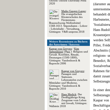
Oxford: Oxford University Press
2020
(darunter a
unternommen
Maike Gauger-Lange
:
Die evangelischen
behandelt d
Klosterschulen des
Harbsmeier,
Fürstentums
Braunschweig-Wolfenbüttel
'Sozialisie
1568-1613. Stipendiaten - Lehrer
- Lehrinhalte - Verwaltung,
Hans Rudolf
Göttingen: V&R unipress 2018
Krusenstjer
werden Selb
Weitere Rezensionen zu Büchern
der Autorinnen / Autoren:
Piller, Fréd
Kaspar von Greyerz
/
Kim
Abschnitts 
Siebenhüner
(Hgg.): Religion und
Gewalt. Konflikte, Rituale,
religions- 
Deutungen (1500-1800),
Göttingen: Vandenhoeck &
Benedict, R
Ruprecht 2006
Sozialverba
Rahmen für 
Kaspar von Greyerz
:
Passagen und
damit zusam
Stationen.
Lebensstufen zwischen
Selbstzeugni
Mittelalter und Moderne,
Göttingen: Vandenhoeck &
Ruprecht 2010
In einer de
Hans Medick
: Der
Selbstzeugn
Dreißigjährige Krieg.
Kaspar von 
Zeugnisse vom Leben
mit Gewalt, Göttingen:
Beschäftigu
Wallstein 2018