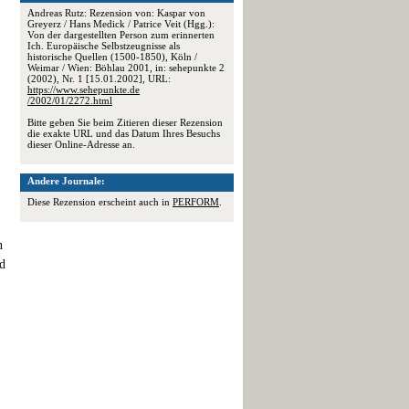
Andreas Rutz: Rezension von: Kaspar von
Greyerz / Hans Medick / Patrice Veit (Hgg.):
Von der dargestellten Person zum erinnerten
Ich. Europäische Selbstzeugnisse als
historische Quellen (1500-1850), Köln /
Weimar / Wien: Böhlau 2001, in: sehepunkte 2
(2002), Nr. 1 [15.01.2002], URL:
https://www.sehepunkte.de
/2002/01/2272.html
Bitte geben Sie beim Zitieren dieser Rezension
die exakte URL und das Datum Ihres Besuchs
dieser Online-Adresse an.
Andere Journale:
Diese Rezension erscheint auch in
PERFORM
.
n
d