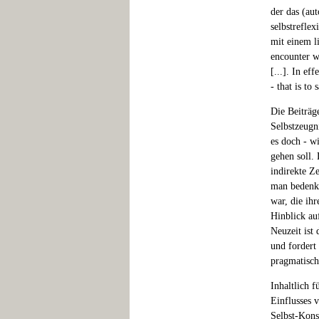
der das (aut
selbstrefle
mit einem li
encounter wi
[...]. In ef
- that is to 
Die Beiträg
Selbstzeugn
es doch - wi
gehen soll.
indirekte Ze
man bedenkt
war, die ih
Hinblick au
Neuzeit ist
und fordert
pragmatisch
Inhaltlich 
Einflusses 
Selbst-Kons