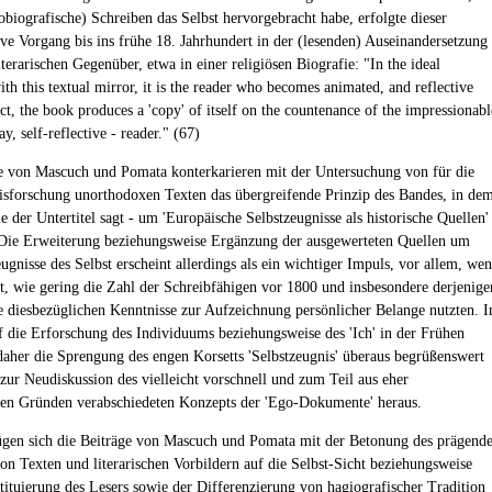
obiografische) Schreiben das Selbst hervorgebracht habe, erfolgte dieser
xive Vorgang bis ins frühe 18. Jahrhundert in der (lesenden) Auseinandersetzung
terarischen Gegenüber, etwa in einer religiösen Biografie: "In the ideal
th this textual mirror, it is the reader who becomes animated, and reflective
fect, the book produces a 'copy' of itself on the countenance of the impressionabl
say, self-reflective - reader." (67)
e von Mascuch und Pomata konterkarieren mit der Untersuchung von für die
isforschung unorthodoxen Texten das übergreifende Prinzip des Bandes, in de
e der Untertitel sagt - um 'Europäische Selbstzeugnisse als historische Quellen'
 Die Erweiterung beziehungsweise Ergänzung der ausgewerteten Quellen um
ugnisse des Selbst erscheint allerdings als ein wichtiger Impuls, vor allem, we
, wie gering die Zahl der Schreibfähigen vor 1800 und insbesondere derjenige
re diesbezüglichen Kenntnisse zur Aufzeichnung persönlicher Belange nutzten. 
f die Erforschung des Individuums beziehungsweise des 'Ich' in der Frühen
 daher die Sprengung des engen Korsetts 'Selbstzeugnis' überaus begrüßenswert
 zur Neudiskussion des vielleicht vorschnell und zum Teil aus eher
en Gründen verabschiedeten Konzepts der 'Ego-Dokumente' heraus.
fügen sich die Beiträge von Mascuch und Pomata mit der Betonung des prägend
von Texten und literarischen Vorbildern auf die Selbst-Sicht beziehungsweise
tituierung des Lesers sowie der Differenzierung von hagiografischer Tradition