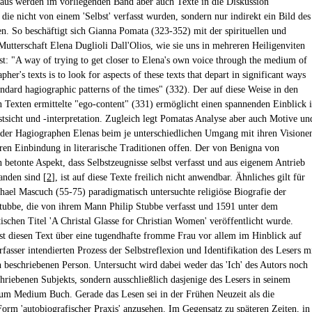
aus werden im vorliegenden Band aber auch Texte in die Diskussion
die nicht von einem 'Selbst' verfasst wurden, sondern nur indirekt ein Bild des
nen. So beschäftigt sich Gianna Pomata (323-352) mit der spirituellen und
Mutterschaft Elena Duglioli Dall'Olios, wie sie uns in mehreren Heiligenviten
ist: "A way of trying to get closer to Elena's own voice through the medium of
pher's texts is to look for aspects of these texts that depart in significant ways
andard hagiographic patterns of the times" (332). Der auf diese Weise in den
n Texten ermittelte "ego-content" (331) ermöglicht einen spannenden Einblick 
stsicht und -interpretation. Zugleich legt Pomatas Analyse aber auch Motive un
 der Hagiographen Elenas beim je unterschiedlichen Umgang mit ihren Visione
ren Einbindung in literarische Traditionen offen. Der von Benigna von
n betonte Aspekt, dass Selbstzeugnisse selbst verfasst und aus eigenem Antrieb
anden sind [
2
], ist auf diese Texte freilich nicht anwendbar. Ähnliches gilt für
hael Mascuch (55-75) paradigmatisch untersuchte religiöse Biografie der
tubbe, die von ihrem Mann Philip Stubbe verfasst und 1591 unter dem
schen Titel 'A Christal Glasse for Christian Women' veröffentlicht wurde.
st diesen Text über eine tugendhafte fromme Frau vor allem im Hinblick auf
fasser intendierten Prozess der Selbstreflexion und Identifikation des Lesers m
 beschriebenen Person. Untersucht wird dabei weder das 'Ich' des Autors noch
chriebenen Subjekts, sondern ausschließlich dasjenige des Lesers in seinem
zum Medium Buch. Gerade das Lesen sei in der Frühen Neuzeit als die
orm 'autobiografischer Praxis' anzusehen. Im Gegensatz zu späteren Zeiten, in